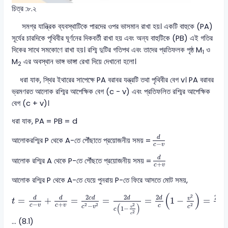
চিত্র :৮.২
সমগ্র যান্ত্রিক ব্যবস্থাটিকে পারদের ওপর ভাসমান রাখা হয়। একটি বাহুকে (PA)
সূর্যের চারদিকে পৃথিবীর ঘূর্ণনের দিকবর্তী রাখা হয় এবং অন্য বাহুটিকে (PB) এই গতির
দিকের সাথে সমকোণে রাখা হয়। রশ্মি দুটির গতিপথ এবং তাদের প্রতিফলক পৃষ্ঠ M
ও
1
M
এর অবস্থান ভাঙ্গ ভাঙ্গা রেখা দিয়ে দেখানো হলো।
2
ধরা যাক, স্থির ইথারের সাপেক্ষে PA বরাবর যন্ত্রটি তথা পৃথিবীর বেগ v। PA বরাবর
ভ্রমণরত আলোক রশ্মির আপেক্ষিক বেগ (c - v) এবং প্রতিফলিত রশ্মির আপেক্ষিক
বেগ (c + v)।
ধরা যাক, PA = PB = d
d
c
-
v
d
আলোকরশ্মির P থেকে A-তে পৌঁছাতে প্রয়োজনীয় সময় =
−
c
v
d
c
+
v
d
আলোক রশ্মির A থেকে P-তে পৌঁছতে প্রয়োজনীয় সময় =
+
c
v
আলোক রশ্মির P থেকে A-তে যেয়ে পুনরায় P-তে ফিরে আসতে মোট সময়,
t
=
d
c
−
v
+
d
c
+
v
=
2
c
d
c
2
−
v
2
=
2
d
c
(
1
−
v
2
c
2
)
=
2
d
c
(
1
−
(
)
2
2
2
2
2
d
d
c
d
d
d
d
v
=
+
=
=
=
1
−
=
t
−
+
(
)
−
2
2
2
2
c
v
c
v
c
c
c
v
c
1
−
v
c
2
c
… (8.1)