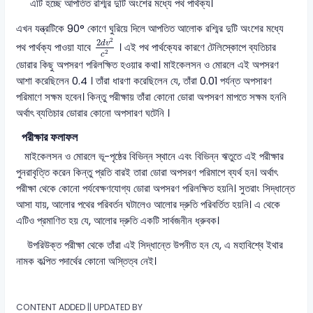
এটি হচ্ছে আপতিত রশ্মির দুটি অংশের মধ্যে পথ পার্থক্য।
এখন যন্ত্রটিকে 90° কোণে ঘুরিয়ে দিলে আপতিত আলোক রশ্মির দুটি অংশের মধ্যে
2
d
v
2
c
2
2
2
d
v
পথ পার্থক্য পাওয়া যাবে
। এই পথ পার্থক্যের কারণে টেলিস্কোপে ব্যতিচার
2
c
ডোরার কিছু অপসরণ পরিলক্ষিত হওয়ার কথা। মাইকেলসন ও মোরলে এই অপসরণ
আশা করেছিলেন 0.4 । তাঁরা ধারণা করেছিলেন যে, তাঁরা 0.01 পর্যন্ত অপসারণ
পরিমাণে সক্ষম হবেন। কিন্তু পরীক্ষায় তাঁরা কোনো ডোরা অপসরণ মাপতে সক্ষম হননি
অর্থাৎ ব্যতিচার ডোরার কোনো অপসারণ ঘটেনি ।
পরীক্ষার ফলাফল
মাইকেলসন ও মোরলে ভূ-পৃষ্ঠের বিভিন্ন স্থানে এবং বিভিন্ন ঋতুতে এই পরীক্ষার
পুনরাবৃত্তি করেন কিন্তু প্রতি বারই তারা ডোরা অপসরণ পরিমাপে ব্যর্থ হন। অর্থাৎ
পরীক্ষা থেকে কোনো পর্যবেক্ষণযোগ্য ডোরা অপসরণ পরিলক্ষিত হয়নি। সুতরাং সিদ্ধান্তে
আসা যায়, আলোর পথের পরিবর্তন ঘটালেও আলোর দ্রুতি পরিবর্তিত হয়নি। এ থেকে
এটিও প্রমাণিত হয় যে, আলোর দ্রুতি একটি সার্বজনীন ধ্রুবক।
উপরিউক্ত পরীক্ষা থেকে তাঁরা এই সিদ্ধান্তে উপনীত হন যে, এ মহাবিশ্বে ইথার
নামক কল্পিত পদার্থের কোনো অস্তিত্ব নেই।
CONTENT ADDED || UPDATED BY