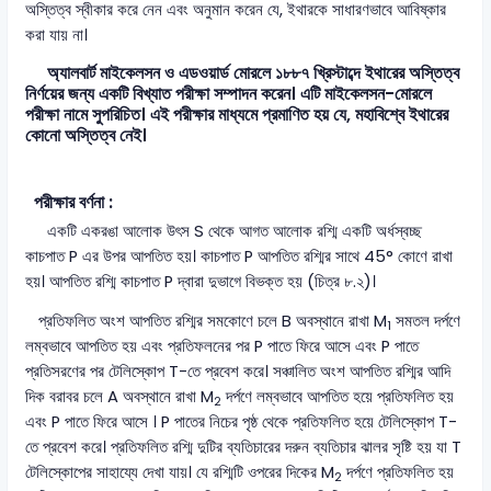
অস্তিত্ব স্বীকার করে নেন এবং অনুমান করেন যে, ইথারকে সাধারণভাবে আবিষ্কার
করা যায় না।
অ্যালবার্ট মাইকেলসন ও এডওয়ার্ড মোরলে ১৮৮৭ খ্রিস্টাব্দে ইথারের অস্তিত্ব
নির্ণয়ের জন্য একটি বিখ্যাত পরীক্ষা সম্পাদন করেন। এটি মাইকেলসন-মোরলে
পরীক্ষা নামে সুপরিচিত। এই পরীক্ষার মাধ্যমে প্রমাণিত হয় যে, মহাবিশ্বে ইথারের
কোনো অস্তিত্ব নেই।
পরীক্ষার বর্ণনা :
একটি একরঙা আলোক উৎস S থেকে আগত আলোক রশ্মি একটি অর্ধস্বচ্ছ
কাচপাত P এর উপর আপতিত হয়। কাচপাত P আপতিত রশ্মির সাথে 45° কোণে রাখা
হয়। আপতিত রশ্মি কাচপাত P দ্বারা দুভাগে বিভক্ত হয় (চিত্র ৮.২)।
প্রতিফলিত অংশ আপতিত রশ্মির সমকোণে চলে B অবস্থানে রাখা M
সমতল দর্পণে
1
লম্বভাবে আপতিত হয় এবং প্রতিফলনের পর P পাতে ফিরে আসে এবং P পাতে
প্রতিসরণের পর টেলিস্কোপ T-তে প্রবেশ করে। সঞ্চালিত অংশ আপতিত রশ্মির আদি
দিক বরাবর চলে A অবস্থানে রাখা M
দর্পণে লম্বভাবে আপতিত হয়ে প্রতিফলিত হয়
2
এবং P পাতে ফিরে আসে । P পাতের নিচের পৃষ্ঠ থেকে প্রতিফলিত হয়ে টেলিস্কোপ T-
তে প্রবেশ করে। প্রতিফলিত রশ্মি দুটির ব্যতিচারের দরুন ব্যতিচার ঝালর সৃষ্টি হয় যা T
টেলিস্কোপের সাহায্যে দেখা যায়। যে রশ্মিটি ওপরের দিকের M
দর্পণে প্রতিফলিত হয়
2