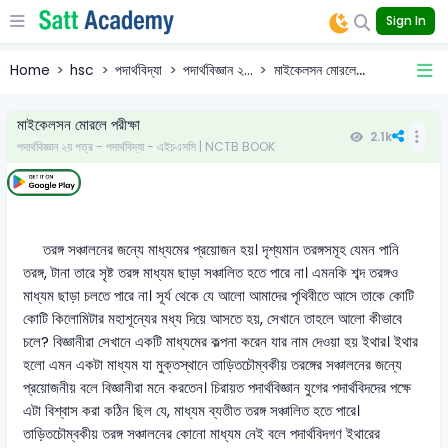
Sign In
Home
hsc
পদার্থবিদ্যা
পদার্থবিজ্ঞান ২...
মাইকেলসন মোরলে...
মাইকেলসন মোরলে পরীক্ষা
2.1k
পদার্থবিজ্ঞান ২য় পত্র - পদার্থবিদ্যা - এইচএসসি | NCTB BOOK
তরঙ্গ সঞ্চালনের জন্যে মাধ্যমের প্রয়োজন হয়। দৃশ্যমান তরঙ্গসমূহ যেমন পানি
তরঙ্গ, টানা তারে সৃষ্ট তরঙ্গ মাধ্যম ছাড়া সঞ্চালিত হতে পারে না। এমনকি শব্দ তরঙ্গও
মাধ্যম ছাড়া চলতে পারে না। সূর্য থেকে যে আলো আমাদের পৃথিবীতে আসে তাকে কোটি
কোটি কিলোমিটার মহাশূন্যের মধ্য দিয়ে আসতে হয়, সেখানে তাহলে আলো কীভাবে
চলে? বিজ্ঞানীরা সেখানে একটি মাধ্যমের কল্পনা করেন যার নাম দেওয়া হয় ইথার। ইথার
হলো এমন একটা মাধ্যম যা মুক্তস্থানে তাড়িতচৌম্বকীয় তরঙ্গের সঞ্চালনের জন্যে
প্রয়োজনীয় বলে বিজ্ঞানীরা মনে করতেন। চিরায়ত পদার্থবিজ্ঞান যুগের পদার্থবিদদের পক্ষে
এটা বিশ্বাস করা কঠিন ছিল যে, মাধ্যম ব্যতীত তরঙ্গ সঞ্চালিত হতে পারে।
তাড়িতচৌম্বকীয় তরঙ্গ সঞ্চালনের কোনো মাধ্যম নেই বলে পদার্থবিদগণ ইথারের