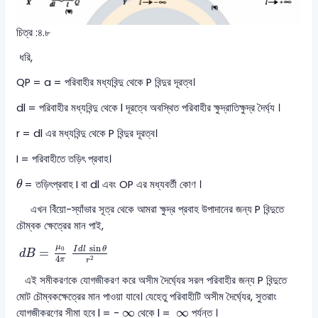
চিত্র :৪.৮
ধরি,
QP = a = পরিবাহীর মধ্যবিন্দু থেকে P বিন্দুর দূরত্ব।
dl = পরিবাহীর মধ্যবিন্দু থেকে l দূরত্বে অবস্থিত পরিবাহীর ক্ষুদ্রাতিক্ষুদ্র দৈর্ঘ্য ।
r = dl এর মধ্যবিন্দু থেকে P বিন্দুর দূরত্ব।
I = পরিবাহীতে তড়িৎ প্রবাহ।
θ
= তড়িৎপ্রবাহ I বা dl এবং OP এর মধ্যবর্তী কোণ ।
θ
এখন বিঁয়ো-স্যাঁভার সূত্র থেকে আমরা ক্ষুদ্র প্রবাহ উপাদানের জন্য P বিন্দুতে
চৌম্বক ক্ষেত্রের মান পাই,
d
B
=
μ
0
4
π
I
d
l
sin
θ
r
2
sin
μ
I
d
l
θ
0
=
d
B
4
2
π
r
এই সমীকরণকে যোগজীকরণ করে অসীম দৈর্ঘ্যের সরল পরিবাহীর জন্য P বিন্দুতে
মোট চৌম্বকক্ষেত্রের মান পাওয়া যাবে। যেহেতু পরিবাহীটি অসীম দৈর্ঘ্যের, সুতরাং
∞
∞
∞
∞
যোগজীকরণের সীমা হবে l = -
থেকে l =
পর্যন্ত ।