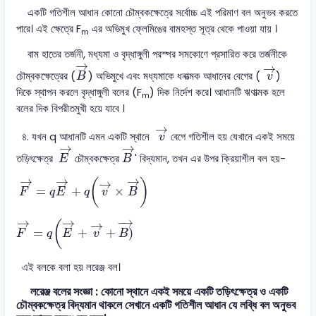
একটি গতিশীল আধান কোনো চৌম্বকক্ষেত্রে সর্বোচ্চ এই পরিমাণ বল অনুভব করতে
পারে। এই ক্ষেত্রে F
এর অভিমুখ ফ্লেমিঙের বামহস্ত সূত্র থেকে পাওয়া যায় ।
m
বাম হাতের তর্জনী, মধ্যমা ও বৃদ্ধাঙ্গুলী পরস্পর সমকোণে প্রসারিত করে তর্জনীকে
B
→
v
→
→
→
চৌম্বকক্ষেত্রের (
) অভিমুখে এবং মধ্যমাকে ধনাত্মক আধানের বেগের (
)
B
v
দিকে স্থাপন করলে বৃদ্ধাঙ্গুলী বলের (F
) দিক নির্দেশ করে। আধানটি ঋণাত্মক হলে
m
বলের দিক বিপরীতমুখী হয়ে যাবে ।
v
→
→
৪. যখন q আধানটি এমন একটি স্থানে
বেগে গতিশীল হয় যেখানে একই সময়ে
v
E
→
B
→
→
→
তড়িৎক্ষেত্র
চৌম্বকক্ষেত্র
' বিদ্যমান, তখন এর উপর ক্রিয়াশীল বল হয়-
E
B
F
→
=
q
E
→
+
q
(
v
→
×
B
→
)
→
→
→
→
(
)
=
+
×
F
q
E
q
v
B
F
→
=
q
(
E
→
+
v
→
+
B
)
→
−
→
→
→
→
(
=
+
+
)
F
q
E
v
B
এই বলকে বলা হয় লরেঞ্জ বল।
লরেঞ্জ বলের সংজ্ঞা : কোনো স্থানে একই সময়ে একটি তড়িৎক্ষেত্র ও একটি
চৌম্বকক্ষেত্র বিদ্যমান থাকলে সেখানে একটি গতিশীল আধান যে লব্ধি বল অনুভব