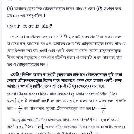
θ
(ঘ) আধানের বেগের দিক চৌম্বকক্ষেত্রের দিকের সাথে যে কোণ (
) উৎপন্ন করে
θ
তার sin এর সমানুপাতিক ।
F
∝
q
v
B
sin
θ
∝
sin
সুতরাং
F
q
v
B
θ
কোনো স্থানে চৌম্বকক্ষেত্রের মান নির্দিষ্ট হলে এই বলের মান নির্ভর করবে কেবল
আধানের মান, আধানের বেগ এবং আধানের বেগের দিক চৌম্বকক্ষেত্রের দিকের সাথে যে
কোণ উৎপন্ন করে তার ওপর। এখন একটি একক আধানকে কোনো চৌম্বকক্ষেত্রের
দিকের সাথে লম্বভাবে একক বেগে গতিশীল করলে ঐ আধানটি যে বল লাভ করে তাই
হবে ঐ চৌম্বকক্ষেত্রের মান ।
একটি গতিশীল আধান বা স্থায়ী চুম্বক তার চারপাশে চৌম্বকক্ষেত্র সৃষ্টি করে।
কোনো চৌম্বকক্ষেত্রের দিকের সাথে সমকোণে একক বেগে চলমান একটি একক
আধানের ওপর ক্রিয়াশীল বলের মানকে ঐ চৌম্বকক্ষেত্রের মান বলে।
কোনো চৌম্বকক্ষেত্রের দিকের সাথে সমকোণে q আধান v বেগে গতিশীল [চিত্র
৪.২ক] হলে ঐ আধানটি যদি F বল লাভ করে তাহলে একক আধান একক বেগে গতিশীল
F
q
v
F
q
v
F
F
হলে -
বল লাভ করবে। সুতরাং চৌম্বকক্ষেত্রের মান হবে B =
q
v
q
v
θ
কিন্তু যদি আধানটি চৌম্বকক্ষেত্রের সাথে সমকোণে গতিশীল না হয়ে
কোণে
θ
গতিশীল হয় [চিত্র ৪.২খ], তাহলে চৌম্বকক্ষেত্রের দিকের লম্ব বরাবর অর্থাৎ ক্ষেত্রের
θ
দিকের সাথে সমকোণে আধানটির বেগের উপাংশ হবে v sin
এবং
θ