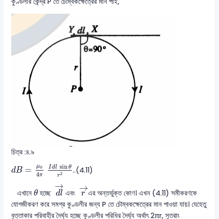
কুণ্ডলীর কেন্দ্র P তে চৌম্বকক্ষেত্রের মান পাই,
চিত্র :৪.৯
d
B
=
μ
0
4
π
I
d
l
sin
θ
r
2
sin
μ
I
d
l
θ
0
=
..(4.11)
d
B
4
2
π
r
d
l
→
r
→
→
→
θ
এখানে
হচ্ছে
এবং
এর অন্তর্ভুক্ত কোণ। এখন (4.11) সমীকরণকে
θ
d
l
r
যোগজীকরণ করে সমগ্র কুণ্ডলীর জন্য P তে চৌম্বকক্ষেত্রের মান পাওয়া যায়। যেহেতু
বৃত্তাকার পরিবাহীর দৈর্ঘ্য হচ্ছে কুণ্ডলীর পরিধির দৈর্ঘ্য অর্থাৎ 2πr, সুতরাং