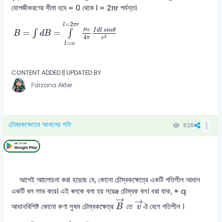
যোগজীকরণের সীমা হবে = 0 থেকে l = 2πr পর্যন্ত।
B
=
∫
d
B
=
∫
l
=
o
l
=
2
π
r
μ
0
4
π
I
d
l
s
i
n
θ
r
2
=
2
l
π
r
μ
I
d
l
s
i
n
θ
0
=
=
∫
∫
B
d
B
4
2
π
r
=
l
o
CONTENT ADDED || UPDATED BY
Farzana Akter
চৌম্বকক্ষেত্রে আধানের গতি
926
আগেই আালোচনা করা হয়েছে যে, কোনো চৌম্বকক্ষেত্রে একটি গতিশীল আধান
একটি বল লাভ করে। এই ৰলকে বলা হয় লরেঞ্জ চৌম্বক বল। ধরা যাক, + q
B
→
v
→
→
→
আধানবিশিষ্ট কোনো কণা সুষম চৌম্বকক্ষেত্র
তে
ঐ বেগে গতিশীল ।
B
v