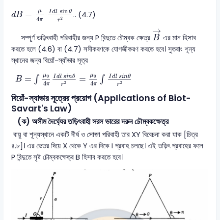
d
B
=
μ
4
π
I
d
l
sin
θ
r
2
sin
μ
I
d
l
θ
=
.. (4.7)
d
B
4
2
π
r
B
→
→
সম্পূর্ণ তড়িৎবাহী পরিবাহীর জন্য P বিন্দুতে চৌম্বক ক্ষেত্র
এর মান হিসাব
B
করতে হলে (4.6) বা (4.7) সমীকরণকে যোগজীকরণ করতে হবে। সুতরাং শূন্য
স্থানের জন্য বিয়োঁ-স্যাঁভার সূত্র
B
=
∫
μ
0
4
π
I
d
l
s
i
n
θ
r
2
=
μ
0
4
π
∫
I
d
l
s
i
n
θ
r
2
μ
μ
I
d
l
s
i
n
θ
I
d
l
s
i
n
θ
0
0
=
=
∫
∫
B
4
4
2
2
π
π
r
r
বিয়োঁ-স্যাভার সূত্রের প্রয়োগ (Applications of Biot-
Savart's Law)
(ক) অসীম দৈর্ঘ্যের তড়িৎবাহী সরল ভারের দরুন চৌম্বকক্ষেত্র
বায়ু বা শূন্যস্থানে একটি দীর্ঘ ও সোজা পরিবাহী তার XY বিবেচনা করা যাক [চিত্র
৪.৮]। এর ভেতর দিয়ে X থেকে Y এর দিকে I প্রবাহ চলছে। এই তড়িৎ প্রবাহের ফলে
P বিন্দুতে সৃষ্ট চৌম্বকক্ষেত্র B হিসাব করতে হবে।