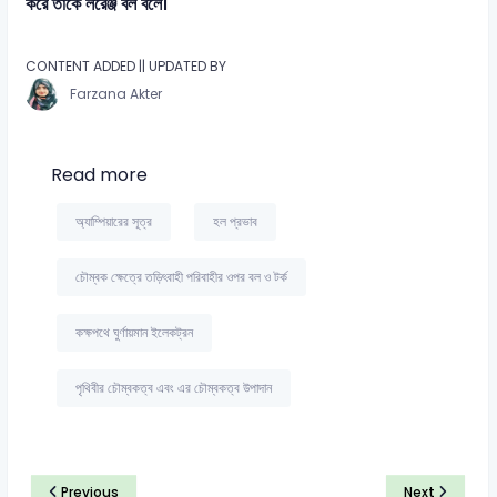
করে তাকে লরেঞ্জ বল বলে।
CONTENT ADDED || UPDATED BY
Farzana Akter
Read more
অ্যাম্পিয়ারের সূত্র
হল প্রভাব
চৌম্বক ক্ষেত্রে তড়িৎবাহী পরিবাহীর ওপর বল ও টর্ক
কক্ষপথে ঘুর্ণায়মান ইলেকট্রন
পৃথিবীর চৌম্বকত্ব এবং এর চৌম্বকত্ব উপাদান
Previous
Next