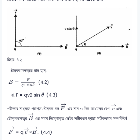
চিত্র :৪.২
চৌম্বকক্ষেত্রের মান হবে,
B
=
F
q
v
sin
θ
F
=
(4.2)
B
sin
q
v
θ
θ
বা, F = qvB sin
(4.3)
θ
F
→
v
→
→
→
পরীক্ষার মাধ্যমে প্রাপ্ত চৌম্বক বল
এর মান ও দিক আধানের বেগ
এবং
F
v
B
→
→
চৌম্বকক্ষেত্র
এর সাথে নিম্নোক্ত ভেক্টর সমীকরণ দ্বারা সঠিকভাবে সম্পর্কিত।
B
F
→
B
→
v
→
→
→
→
= q
×
.. (4.4)
F
v
B