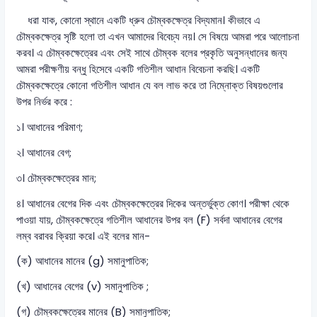
ধরা যাক, কোনো স্থানে একটি ধ্রুব চৌম্বকক্ষেত্র বিদ্যমান। কীভাবে এ
চৌম্বকক্ষেত্র সৃষ্টি হলো তা এখন আমাদের বিবেচ্য নয়। সে বিষয়ে আমরা পরে আলোচনা
করব। এ চৌম্বকক্ষেত্রের এবং সেই সাথে চৌম্বক বলের প্রকৃতি অনুসন্ধানের জন্য
আমরা পরীক্ষণীয় বন্ধু হিসেবে একটি গতিশীল আধান বিবেচনা করছি। একটি
চৌম্বকক্ষেত্রে কোনো গতিশীল আধান যে বল লাভ করে তা নিম্নোক্ত বিষয়গুলোর
উপর নির্ভর করে :
১। আধানের পরিমাণ;
২। আধানের বেগ;
৩। চৌম্বকক্ষেত্রের মান;
৪। আধানের বেগের দিক এবং চৌম্বকক্ষেত্রের দিকের অন্তর্ভুক্ত কোণ। পরীক্ষা থেকে
পাওয়া যায়, চৌম্বকক্ষেত্রে গতিশীল আধানের উপর বল (F) সর্বদা আধানের বেগের
লম্ব বরাবর ক্রিয়া করে। এই বলের মান-
(ক) আধানের মানের (g) সমানুপাতিক;
(খ) আধানের বেগের (v) সমানুপাতিক ;
(গ) চৌম্বকক্ষেত্রের মানের (B) সমানুপাতিক;