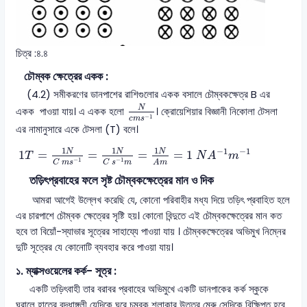
চিত্র :৪.৪
চৌম্বক ক্ষেত্রের একক :
(4.2) সমীকরণের ডানপাশের রাশিগুলোর একক বসালে চৌম্বকক্ষেত্র B এর
N
c
m
s
-
1
N
একক পাওয়া যায়। এ একক হলো
। ক্রোয়েশিয়ার বিজ্ঞানী নিকোলা টেসলা
−
1
c
m
s
এর নামানুসারে একে টেসলা (T) বলে।
1
T
=
1
N
C
m
s
−
1
=
1
N
C
s
−
1
m
=
1
N
A
m
=
1
N
A
−
1
m
−
1
1
1
1
−
1
−
1
N
N
N
1
=
=
=
=
1
T
N
A
m
−
1
−
1
A
m
C
m
s
C
s
m
তড়িৎপ্রবাহের ফলে সৃষ্ট চৌম্বকক্ষেত্রের মান ও দিক
আমরা আগেই উল্লেখ করেছি যে, কোনো পরিবাহীর মধ্য দিয়ে তড়িৎ প্রবাহিত হলে
এর চারপাশে চৌম্বক ক্ষেত্রের সৃষ্টি হয়। কোনো বিন্দুতে এই চৌম্বকক্ষেত্রের মান কত
হবে তা বিয়োঁ-স্যাভার সূত্রের সাহায্যে পাওয়া যায় । চৌম্বকক্ষেত্রের অভিমুখ নিম্নের
দুটি সূত্রের যে কোনোটি ব্যবহার করে পাওয়া যায়।
১. ম্যাক্সওয়েলের কর্ক- সূত্র :
একটি তড়িৎবাহী তার বরাবর প্রবাহের অভিমুখে একটি ডানপাকের কর্ক স্কুকে
ঘুরালে হাতের বৃদ্ধাঙ্গুলী যেদিকে ঘুরে চুম্বক শলাকার উত্তর মেরু সেদিকে বিক্ষিপ্ত হবে