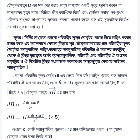
চৌম্বকক্ষেত্র B এর মান বের করার জন্য লাপ্লাস একটি সূত্র প্রদান করেন যা
লাপ্লাসের সূত্র নামে পরিচিত। জীন ব্যাপ্টিস্ট বিয়োঁ এবং ফেলিক্স স্যাভা সর্বপ্রথম
পরীক্ষার মাধ্যমে লাপ্লাসের সূত্রের সত্যতা প্রমাণ করেন বলে এই সূত্রটিকে বিয়োঁ-
স্যাভার সূত্রও বলা হয় ।
সূত্র : নির্দিষ্ট মাধ্যমে কোনো পরিবাহীর ক্ষুদ্র দৈর্ঘ্যের ভেতর দিয়ে তড়িৎ প্রবাহ
চলার ফলে এর আশেপাশে কোনো বিন্দুতে সৃষ্ট চৌম্বকক্ষেত্রের মান পরিবাহীর ক্ষুদ্র
দৈর্ঘ্যের সমানুপাতিক, তড়িৎপ্রবাহের সমানুপাতিক,পরিবাহীর ঐ অংশের মধ্যবিন্দু
থেকে ঐ বিন্দুর দূরত্বের বর্গের ব্যস্তানুপাতিক, পরিবাহী এবং পরিবাহীর ঐ অংশের
মধ্যবিন্দু ও ঐ বিবেচিত বিন্দুর সংযোজক সরলরেখার অন্তর্ভুক্ত কোণের সাইনের
সমানুপাতিক ।
কোনো পরিবাহীর ক্ষুদ্র দৈর্ঘ্য dl এর ভেতর দিয়ে যদি I তড়িৎ প্রবাহ চলে তাহলে
θ
পরিবাহীর ঐ অংশের মধ্যবিন্দু থেকে
কোণে r দূরত্বে অবস্থিত কোনো বিন্দু P তে
θ
d
B
→
−
→
[চিত্র ৪.৭] চৌম্বক ক্ষেত্র
এর মান হবে
d
B
d
B
∝
I
d
l
sin
θ
r
2
sin
I
d
l
θ
∝
d
B
2
r
d
B
=
K
I
d
l
sin
θ
r
2
sin
I
d
l
θ
=
… (4.5)
d
B
K
2
r
এখানে K একটি সমানুপাতিক ধ্রুবক। এর মান রাশিগুলোর একক ও মাধ্যমের
চৌম্বক ধর্মের উপর নির্ভর করে।