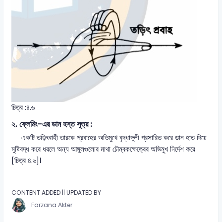
চিত্র :৪.৬
২. ফ্লেমিং-এর ডান হস্ত সূত্র :
একটি তড়িৎবাহী তারকে প্রবাহের অভিমুখে বৃদ্ধাঙ্গুলী প্রসারিত করে ডান হাত দিয়ে
মুষ্টিবদ্ধ করে ধরলে অন্য আঙ্গুলগুলোর মাথা চৌম্বকক্ষেত্রের অভিমুখ নির্দেশ করে
[চিত্র ৪.৬]।
CONTENT ADDED || UPDATED BY
Farzana Akter