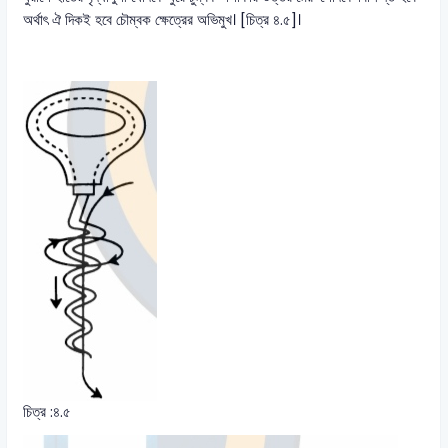
অর্থাৎ ঐ দিকই হবে চৌম্বক ক্ষেত্রের অভিমুখ। [চিত্র ৪.৫]।
চিত্র :৪.৫