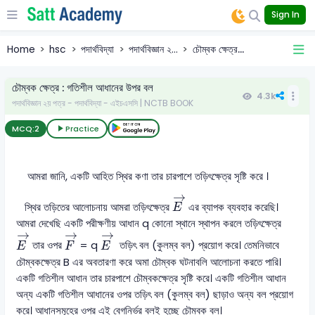
Sign In
Home
hsc
পদার্থবিদ্যা
পদার্থবিজ্ঞান ২...
চৌম্বক ক্ষেত্র...
চৌম্বক ক্ষেত্র : গতিশীল আধানের উপর বল
4.3k
পদার্থবিজ্ঞান ২য় পত্র - পদার্থবিদ্যা - এইচএসসি | NCTB BOOK
MCQ:
2
Practice
আমরা জানি, একটি আহিত স্থির কণা তার চারপাশে তড়িৎক্ষেত্র সৃষ্টি করে ।
E
→
→
স্থির তড়িতের আলোচনায় আমরা তড়িৎক্ষেত্র
এর ব্যাপক ব্যবহার করেছি।
E
আমরা দেখেছি একটি পরীক্ষণীয় আধান q কোনো স্থানে স্থাপন করলে তড়িৎক্ষেত্র
E
→
F
→
E
→
→
→
→
তার ওপর
= q
তড়িৎ বল (কুলম্ব বল) প্রয়োগ করে। তেমনিভাবে
E
F
E
চৌম্বকক্ষেত্র B এর অবতারণা করে অমা চৌম্বক ঘটনাবলি আলোচনা করতে পারি।
একটি গতিশীল আধান তার চারপাশে চৌম্বকক্ষেত্র সৃষ্টি করে। একটি গতিশীল আধান
অন্য একটি গতিশীল আধানের ওপর তড়িৎ বল (কুলম্ব বল) ছাড়াও অন্য বল প্রয়োগ
করে। আধানসমূহের ওপর এই বেগনির্ভর বলই হচ্ছে চৌম্বক বল।