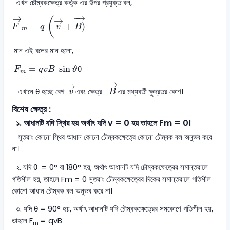
এখন চৌম্বকক্ষেত্র কর্তৃক এর উপর প্রযুক্ত বল,
F
→
m
=
q
(
v
→
+
B
)
→
−
→
→
→
(
=
+
)
F
q
v
B
m
মান এই বলের মান হলো,
F
m
=
q
v
B
sin
ϑ
=
sin
θ
F
q
v
B
ϑ
m
B
→
v
→
→
→
এখানে θ হচ্ছে বেগ
এবং ক্ষেত্র
এর মধ্যবর্তী ক্ষুদ্রতর কোণ।
v
B
বিশেষ ক্ষেত্র :
১. আধানটি যদি স্থির হয় অর্থাৎ যদি v = 0 হয় তাহলে Fm = 0।
সুতরাং কোনো স্থির আধান কোনো চৌম্বকক্ষেত্রে কোনো চৌম্বক বল অনুভব করে
না।
২. যদি θ = 0° বা 180° হয়, অর্থাৎ আধানটি যদি চৌম্বকক্ষেত্রের সমান্তরালে
গতিশীল হয়, তাহলে Fm = 0 সুতরাং চৌম্বকক্ষেত্রের দিকের সমান্তরালে গতিশীল
কোনো আধান চৌম্বক বল অনুভব করে না।
৩. যদি θ = 90° হয়, অর্থাৎ আধানটি যদি চৌম্বকক্ষেত্রের সমকোণে গতিশীল হয়,
তাহলে F
= qvB
m