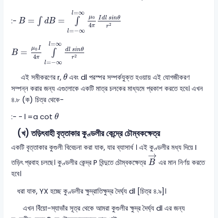
B
=
∫
d
B
=
∫
l
=
−
∞
l
=
∞
μ
0
4
π
I
d
l
s
i
n
θ
r
2
=
∞
l
μ
I
d
l
s
i
n
θ
0
=
=
:-
∫
∫
B
d
B
4
2
π
r
=
−
∞
l
B
=
μ
0
I
4
π
∫
l
=
−
∞
l
=
∞
d
l
s
i
n
θ
r
2
=
∞
l
μ
I
0
d
l
s
i
n
θ
=
∫
B
4
2
π
r
=
−
∞
l
θ
এই সমীকরণের r,
এবং dl পরস্পর সম্পর্কযুক্ত হওয়ায় এই যোগজীকরণ
θ
সম্পন্ন করার জন্য এগুলোকে একটি মাত্র চলকের মাধ্যমে প্রকাশ করতে হবে। এখন
৪.৮ (ক) চিত্র থেকে-
θ
:- - l =a cot
θ
(খ) তড়িৎবাহী বৃত্তাকার কুণ্ডলীর কেন্দ্রে চৌম্বকক্ষেত্র
একটি বৃত্তাকার কুগুলী বিবেচনা করা যাক, যার ব্যাসার্ধ । এই কুণ্ডলীর মধ্য দিয়ে I
B
→
→
তড়িৎ প্রবাহ চলছে। কুণ্ডলীর কেন্দ্র P বিন্দুতে চৌম্বকক্ষেত্র
এর মান নির্ণয় করতে
B
হবে।
ধরা যাক, YX হচ্ছে কুণ্ডলীর ক্ষুদ্রাতিক্ষুদ্র দৈর্ঘ্য dl [চিত্র ৪.৯]।
এখন বিঁয়ো-স্যাভাঁর সূত্র থেকে আমরা কুগুলীর ক্ষুদ্র দৈর্ঘ্য dl এর জন্য