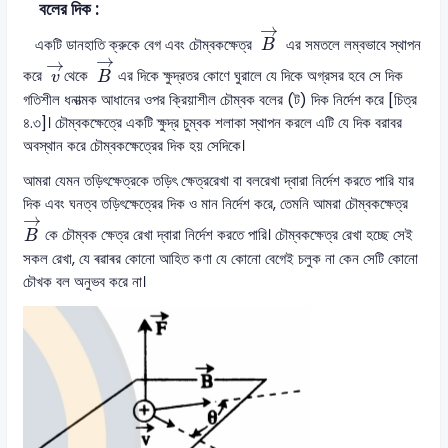
বলের দিক :
B
→
→
একটি ডানহাতি ক্রুকে বেগ এবং চৌম্বকক্ষেত্র
এর সমতলে লম্বভাবে স্থাপন
B
B
→
v
→
→
→
করে
থেকে
এর দিকে ক্ষুদ্রতর কোণে ঘুরালে যে দিকে অগ্রসর হবে সে দিক
v
B
গতিশীল ধনাত্মক আধানের ওপর ক্রিয়াশীল চৌম্বক বলের (ট) দিক নির্দেশ করে [চিত্র
৪.৩]। চৌম্বকক্ষেত্রে একটি ক্ষুদ্র চুম্বক শলাকা স্থাপন করলে এটি যে দিক বরাবর
অবস্থান করে চৌম্বকক্ষেত্রের দিক হয় সেদিকে।
আমরা যেমন তড়িৎক্ষেত্রকে তড়িৎ ক্ষেত্ররেখা বা বলরেখা দ্বারা নির্দেশ করতে পারি যার
দিক এবং ঘনত্ব তড়িৎক্ষেত্রের দিক ও মান নির্দেশ করে, তেমনি আমরা চৌম্বকক্ষেত্র
B
→
→
কে চৌম্বক ক্ষেত্র রেখা দ্বারা নির্দেশ করতে পারি। চৌম্বকক্ষেত্র রেখা হচ্ছে সেই
B
সকল রেখা, যে ৰৱাৰর কোনো আহিত কণা যে কোনো বেগেই চলুক না কেন সেটি কোনো
চৌখক বল অনুভব করে না।