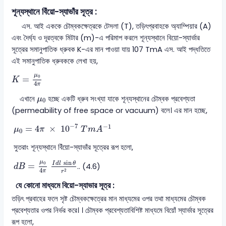
শূন্যস্থানে বিঁয়ো-স্যাভাঁর সূত্র :
এস. আই এককে চৌম্বকক্ষেত্রকে টেসলা (T), তড়িৎপ্রবাহকে অ্যাম্পিয়ার (A)
এবং দৈর্ঘ্য ও দূরত্বকে মিটার (m)-এ পরিমাপ করলে শূন্যস্থানে বিয়ো-স্যার্ভার
সূত্রের সমানুপাতিক ধ্রুবক K-এর মান পাওয়া যায় 107 TmA এস. আই পদ্ধতিতে
এই সমানুপাতিক ধ্রুবককে লেখা হয়,
K
=
μ
0
4
π
μ
0
=
K
4
π
μ
0
এখানে
হচ্ছে একটি ধ্রুব সংখ্যা যাকে শূন্যস্থানের চৌম্বক প্রবেশ্যতা
μ
0
(permeability of free space or vacuum) বলে। এর মান হচ্ছে,
μ
0
=
4
π
×
10
-
7
T
m
A
-
1
−
7
−
1
=
4
×
10
μ
π
T
m
A
0
সুতরাং শূন্যস্থানে বিঁয়ো-স্যাভাঁর সূত্রের রূপ হলো,
d
B
=
μ
0
4
π
I
d
l
sin
θ
r
2
sin
μ
I
d
l
θ
0
=
.. (4.6)
d
B
4
2
π
r
যে কোনো মাধ্যমে বিয়ো-স্যাভার সূত্র :
তড়িৎ প্রবাহের ফলে সৃষ্ট চৌম্বকক্ষেত্রের মান মাধ্যমের ওপর তথা মাধ্যমের চৌম্বক
প্রবেশ্যতার ওপর নির্ভর করে। । চৌম্বক প্রবেশ্যতাবিশিষ্ট মাধ্যমে বিয়োঁ স্যার্ভার সূত্রের
রূপ হলো,