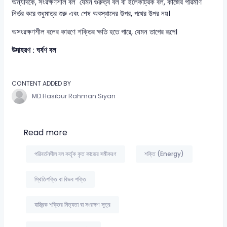
অন্যদিকে, সংরক্ষণশীল বল যেমন গুরুত্ব বল বা ইলেকট্রিক বল, কাজের পরিমাণ
নির্ভর করে শুধুমাত্র শুরু এবং শেষ অবস্থানের উপর, পথের উপর নয়।
অসংরক্ষণশীল বলের কারণে শক্তির ক্ষতি হতে পারে, যেমন তাপের রূপে।
উদাহরণ : ঘর্ষণ বল
CONTENT ADDED BY
MD.Hasibur Rahman Siyan
Read more
পরিবর্তনশীল বল কর্তৃক কৃত কাজের সমীকরণ
শক্তি (Energy)
স্থিতিশক্তি বা বিভব শক্তি
যান্ত্রিক শক্তির নিত্যতা বা সংরক্ষণ সূত্র