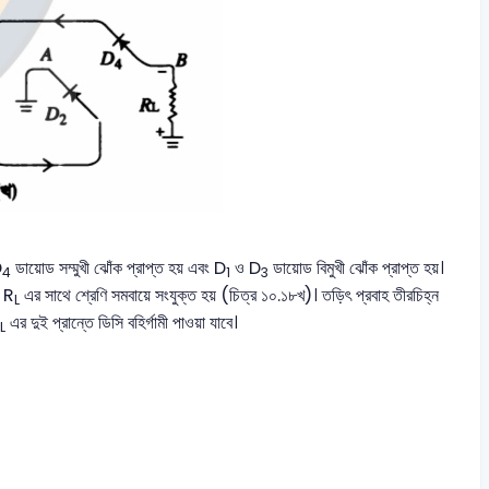
D
ডায়োড সম্মুখী ঝোঁক প্রাপ্ত হয় এবং D
ও D
ডায়োড বিমুখী ঝোঁক প্রাপ্ত হয়।
4
1
3
স R
এর সাথে শ্রেণি সমবায়ে সংযুক্ত হয় (চিত্র ১০.১৮খ)। তড়িৎ প্রবাহ তীরচিহ্ন
L
এর দুই প্রান্তে ডিসি বহির্গামী পাওয়া যাবে।
L