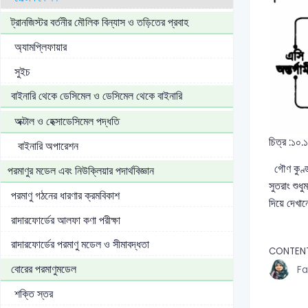
ট্রানজিস্টর বর্তনীর মৌলিক বিন্যাস ও তড়িতের প্রবাহ
অ্যামপ্লিফায়ার
সুইচ
বাইনারি থেকে ডেসিমেল ও ডেসিমেল থেকে বাইনারি
অক্টাল ও হেক্সাডেসিমেল পদ্ধতি
চিত্র :১০.
বাইনারি অপারেশন
গৌণ কুণ্ডল
পরমাণুর মডেল এবং নিউক্লিয়ার পদার্থবিজ্ঞান
সুতরাং শুধু
পরমাণু গঠনের ধারণার ক্রমবিকাশ
দিয়ে দেখা
রাদারফোর্ডের আলফা কণা পরীক্ষা
রাদারফোর্ডের পরমাণু মডেল ও সীমাবদ্ধতা
CONTENT
বোরের পরমাণুমডেল
Fa
শক্তি স্তর