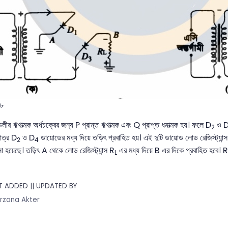
১৮
ীর ঋণাত্মক অর্ধচক্রের জন্য P প্রান্ত ঋণাত্মক এবং Q প্রাপ্ত ধনাত্মক হয়। ফলে D
ও 
2
মাত্র D
ও D
ডায়োডের মধ্য দিয়ে তড়িৎ প্রবাহিত হয়। এই দুটি ডায়োড লোড রেজিস্ট্যান্
2
4
নো হয়েছে। তড়িৎ A থেকে লোড রেজিস্ট্যান্স R
এর মধ্য দিয়ে B এর দিকে প্রবাহিত হবে। R
L
 ADDED || UPDATED BY
rzana Akter