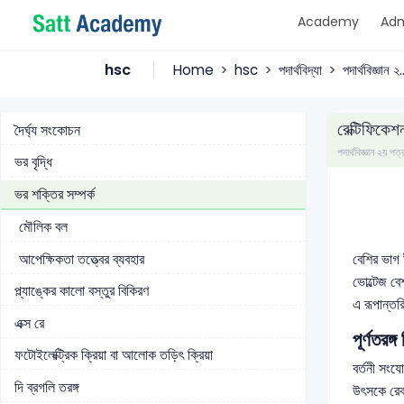
আইনস্টাইনের আপেক্ষিক তত্ত্ব
Academy
Adm
গ্যালিলিয়ান রূপান্তর
লরেন্টজ রূপান্তর
hsc
Home
hsc
পদার্থবিদ্যা
পদার্থবিজ্ঞান ২..
সময় সম্প্রসারণ
রেক্টিফিকেশ
দৈর্ঘ্য সংকোচন
পদার্থবিজ্ঞান ২য়
ভর বৃদ্ধি
ভর শক্তির সম্পর্ক
মৌলিক বল
বেশির ভাগ ই
আপেক্ষিকতা তত্ত্বের ব্যবহার
ভোল্টেজ বে
প্ল্যাঙ্কের কালো বস্তুর বিকিরণ
এ রূপান্তর
এক্স রে
পূর্ণতর
ফটোইলেক্ট্রিক ক্রিয়া বা আলোক তড়িৎ ক্রিয়া
বর্তনী সংযো
দি ব্রগলি তরঙ্গ
উৎসকে রেকট