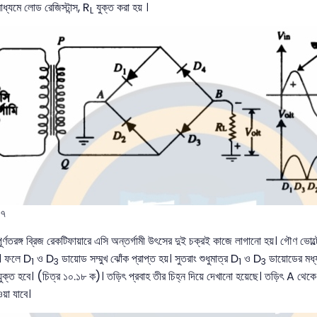
াধ্যমে লোড রেজিস্টান্স, R
যুক্ত করা হয় ।
L
১৭
 পূর্ণতরঙ্গ ব্রিজ রেকটিফায়ারে এসি অন্তর্গামী উৎসের দুই চক্রই কাজে লাগানো হয়। গৌণ ভোল্টে
়। ফলে D
ও D
ডায়োড সম্মুখ ঝোঁক প্রাপ্ত হয়। সুতরাং শুধুমাত্র D
ও D
ডায়োডের মধ্য
1
3
1
3
যুক্ত হবে। (চিত্র ১০.১৮ ক)। তড়িৎ প্রবাহ তীর চিহ্ন দিয়ে দেখানো হয়েছে। তড়িৎ A থেকে 
ওয়া যাবে।