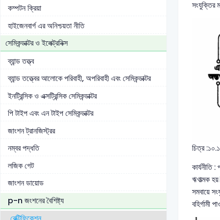
সংযুক্তির ম
কম্পটন ক্রিয়া
হাইজেনবার্গ এর অনিশ্চয়তা নীতি
সেমিকন্ডাক্টর ও ইলেক্ট্রনিক্স
ব্যান্ড তত্ত্ব
ব্যান্ড তত্ত্বের আলোকে পরিবাহী, অপরিবাহী এবং সেমিকন্ডাক্টর
ইনট্রিন্সিক ও এক্সট্রিন্সিক সেমিকন্ডাক্টর
পি টাইপ এবং এন টাইপ সেমিকন্ডাক্টর
জাংশন ট্রানজিস্ট্রর
চিত্র :১০.
নম্বর পদ্ধতি
লজিক গেট
কার্যনীতি :
ঋণাত্মক হয
জাংশন ডায়োড
সমবায়ে সং
p-n জংশনের বৈশিষ্ট্য
বহির্গামী পা
রেক্টিফিকেশন