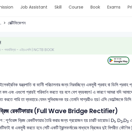
ission
Job Assistant
Skill
Course
Book
Exams
Pr
.
রেক্টিফিকেশন
ন
 পত্র - পদার্থবিদ্যা - এইচএসসি | NCTB BOOK
লেকট্রনিক যন্ত্রপাতি বা বর্তনী পরিচালনার জন্য নিরবচ্ছিন্ন একমুখী প্রবাহ বা ডিসি প্রবাহ 
শ কম এবং এগুলো প্রায়ই পরিবর্তন করতে হয় বলে বেশ ব্যয়বহুল। এ কারণে আমরা যদি আমাদ
িত করতে পারি তা ব্যবহারে যেমন সুবিধাজনক হয় তেমনি সাশ্রয়ীও হয়। এসি ভোল্টেজকে ডিস
ঙ্গ ব্রিজ রেকটিফায়ার (Full Wave Bridge Rectifier)
গ : পূর্ণতরঙ্গ ব্রিজ রেকটিফায়ার তৈরি করার জন্য প্রয়োজন হয় চারটি ডায়োড। D
, D
,D
এ
1
2
3
িফাই বা একমুখী করতে হবে সেটি একটি ট্রান্সফর্মারের মাধ্যমে ব্রিজের দুই বিপরীত কৌণিক বিন্