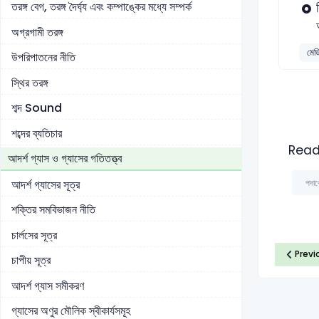
তরঙ্গ বেগ, তরঙ্গ দৈর্ঘ্য এবং কম্পাঙ্কের মধ্যে সম্পর্ক
অগ্রগামী তরঙ্গ
মেড
উপরিপাতনের নীতি
স্থির তরঙ্গ
শব্দ Sound
শব্দের ব্যতিচার
Read
আদর্শ গ্যাস ও গ্যাসের গতিতত্ত্ব
পদার
আদর্শ গ্যাসের সূত্র
শক্তির সমবিভাজন নীতি
চার্লসের সূত্র
Previ
চাপীয় সূত্র
আদর্শ গ্যাস সমীকরণ
গ্যাসের অণুর মৌলিক স্বীকার্যসমূহ