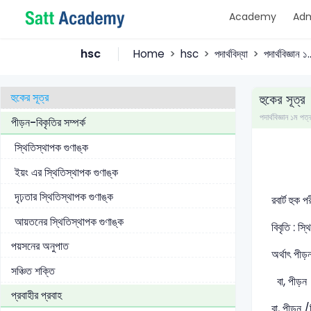
Academy
Adm
পদার্থের বন্ধন
আন্তঃআণবিক বল ও পদার্থের স্থিতিস্থাপকতা
hsc
Home
hsc
পদার্থবিদ্যা
পদার্থবিজ্ঞান ১..
স্থিতিস্থাপকা সম্পর্কিত রাশিমালা
হুকের সূত্র
হুকের সূত্র
পদার্থবিজ্ঞান ১ম
পীড়ন-বিকৃতির সম্পর্ক
স্থিতিস্থাপক গুণাঙ্ক
ইয়ং এর স্থিতিস্থাপক গুণাঙ্ক
দৃঢ়তার স্থিতিস্থাপক গুণাঙ্ক
রবার্ট হুক
আয়তনের স্থিতিস্থাপক গুণাঙ্ক
বিবৃতি : স্
পয়সনের অনুপাত
অর্থাৎ পীড
সঞ্চিত শক্তি
বা, পীড়ন 
প্রবাহীর প্রবাহ
বা, পীড়ন 