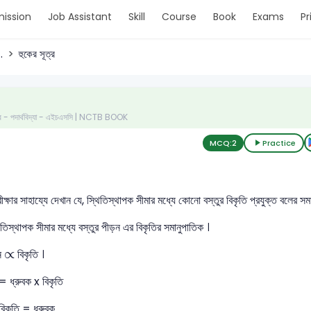
ission
Job Assistant
Skill
Course
Book
Exams
Pr
.
হুকের সূত্র
 পত্র - পদার্থবিদ্যা - এইচএসসি | NCTB BOOK
MCQ:
2
Practice
 পরীক্ষার সাহায্যে দেখান যে, স্থিতিস্থাপক সীমার মধ্যে কোনো বস্তুর বিকৃতি প্রযুক্ত বলের
থিতিস্থাপক সীমার মধ্যে বস্তুর পীড়ন এর বিকৃতির সমানুপাতিক ।
∝
∝
়ন
বিকৃতি ।
= ধ্রুবক x বিকৃতি
/বিকৃতি = ধ্রুবক