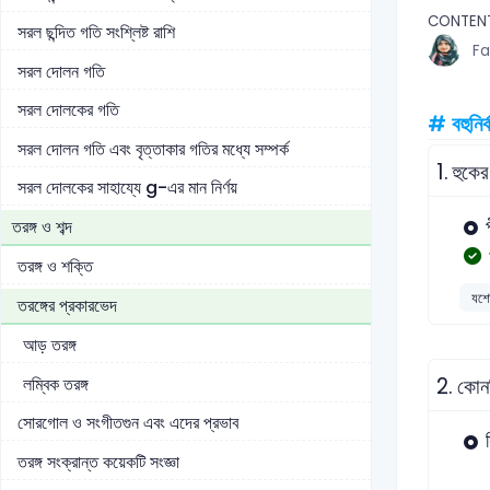
CONTENT
সরল ছন্দিত গতি সংশ্লিষ্ট রাশি
Fa
সরল দোলন গতি
সরল দোলকের গতি
# বহুনির্
সরল দোলন গতি এবং বৃত্তাকার গতির মধ্যে সম্পর্ক
1.
হুকের
সরল দোলকের সাহায্যে g-এর মান নির্ণয়
তরঙ্গ ও শব্দ
তরঙ্গ ও শক্তি
যশোর
তরঙ্গের প্রকারভেদ
আড় তরঙ্গ
লম্বিক তরঙ্গ
2.
কোনট
সোরগোল ও সংগীতগুন এবং এদের প্রভাব
তরঙ্গ সংক্রান্ত কয়েকটি সংজ্ঞা