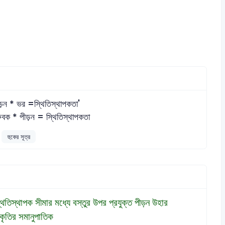
ড়ন * ভর =স্থিতিস্থাপকতা'
রুবক * পীড়ন = স্থিতিস্থাপকতা
হুকের সূত্র
থিতিস্থাপক সীমার মধ্যে বস্তুর উপর প্রযুক্ত পীড়ন উহার
িকৃতির সমানুপাতিক