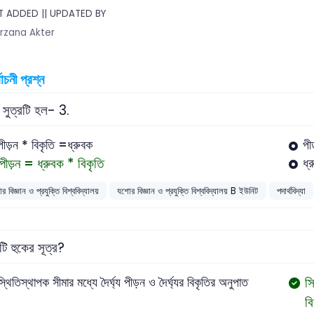
 ADDED || UPDATED BY
rzana Akter
বাচনী প্রশ্ন
 সুত্রটি হল- 3.
পীড়ন * বিকৃতি =ধ্রুবক
পী
পীড়ন = ধ্রুবক * বিকৃতি
ধ্
 বিজ্ঞান ও প্রযুক্তি বিশ্ববিদ্যালয়
যশোর বিজ্ঞান ও প্রযুক্তি বিশ্ববিদ্যালয় B ইউনিট
পদার্থবিদ্যা
ি হুকের সূত্র?
স্
স্থিতিস্থাপক সীমার মধ্যে দৈর্ঘ্য পীড়ন ও দৈর্ঘ্যর বিকৃতির অনুপাত
ব