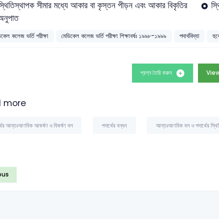
স্থিতিস্থাপক সীমার মধ্যে আকার বা কৃস্তন পীড়ন এবং আকার বিকৃতির
স্
অনুপাত
িকেল কলেজ ভর্তি পরীক্ষা
মেডিকেল কলেজ ভর্তি পরীক্ষা শিক্ষাবর্ষঃ ১৯৯৮-১৯৯৯
পদার্থবিদ্যা
হুক
প্রশ্ন তৈরি করুন
View
 more
্থের আন্তঃআণবিক আকর্ষণ ও বিকর্ষণ বল
পদার্থের বন্ধন
আন্তঃআণবিক বল ও পদার্থের স্থি
ous