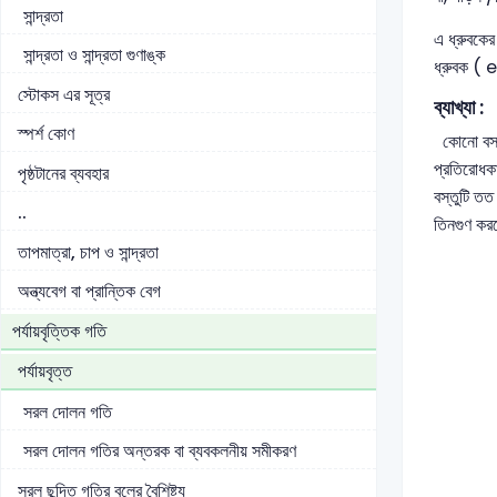
সান্দ্রতা
এ ধ্রুবকে
সান্দ্রতা ও সান্দ্রতা গুণাঙ্ক
ধ্রুবক (
স্টোকস এর সূত্র
ব্যাখ্যা :
স্পর্শ কোণ
কোনো বস্তু
প্রতিরোধকা
পৃষ্ঠটানের ব্যবহার
বস্তুটি তত
..
তিনগুণ করল
তাপমাত্রা, চাপ ও সান্দ্রতা
অন্ত্যবেগ বা প্রান্তিক বেগ
পর্যায়বৃত্তিক গতি
পর্যায়বৃত্ত
সরল দোলন গতি
সরল দোলন গতির অন্তরক বা ব্যবকলনীয় সমীকরণ
সরল ছন্দিত গতির বলের বৈশিষ্ট্য