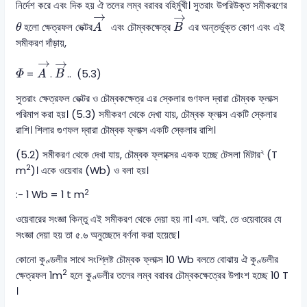
নির্দেশ করে এবং দিক হয় ঐ তলের লম্ব বরাবর বহির্মুখী। সুতরাং উপরিউক্ত সমীকরণের
A
→
B
→
→
→
θ
হলো ক্ষেত্রফল ভেক্টর
এবং চৌম্বকক্ষেত্র
এর অন্তর্ভুক্ত কোণ এবং এই
θ
A
B
সমীকরণ দাঁড়ায়,
A
→
B
→
→
→
Φ
=
.
.. (5.3)
Φ
A
B
সুতরাং ক্ষেত্রফল ভেক্টর ও চৌম্বকক্ষেত্র এর স্কেলার গুণফল দ্বারা চৌম্বক ফ্লাক্স
পরিমাপ করা হয়। (5.3) সমীকরণ থেকে দেখা যায়, চৌম্বক ফ্লাক্স একটি স্কেলার
রাশি। শিলার গুণফল দ্বারা চৌম্বক ফ্লাক্স একটি স্কেলার রাশি।
২
(5.2) সমীকরণ থেকে দেখা যায়, চৌম্বক ফ্লাক্সের একক হচ্ছে টেসলা মিটার
(T
2
m
)। একে ওয়েবার (Wb) ও বলা হয়।
2
:- 1 Wb = 1 t m
ওয়েবারের সংজ্ঞা কিন্তু এই সমীকরণ থেকে দেয়া হয় না। এস. আই. তে ওয়েবারের যে
সংজ্ঞা দেয়া হয় তা ৫.৬ অনুচ্ছেদে বর্ণনা করা হয়েছে।
কোনো কুণ্ডলীর সাথে সংশ্লিষ্ট চৌম্বক ফ্লাক্স 10 Wb বলতে বোঝায় ঐ কুণ্ডলীর
2
ক্ষেত্রফল 1m
হলে কুণ্ডলীর তলের লম্ব বরাবর চৌম্বকক্ষেত্রের উপাংশ হচ্ছে 10 T
।