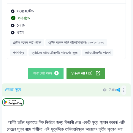
ওয়েরেস্টেড
ফ্যারাডে
লেনজ
ওহম
ডেন্টাল কলেজ ভর্তি পরীক্ষা
ডেন্টাল কলেজ ভর্তি পরীক্ষা শিক্ষাবর্ষঃ ২০০২-২০০৩
পদার্থবিদ্যা
ফ্যারাডের তড়িতচৌম্বকীয় আবেশের সূত্র
তড়িতচৌম্বকীয় আবেশ
প্রশ্ন তৈরি করুন
View All (19)
লেঞ্জের সূত্র
7.6k
আবিষ্ট তড়িৎ প্রবাহের দিক নির্ণয়ের জন্য বিজ্ঞানী লেঞ্জ একটি সূত্র প্রদান করেন। এটি
লেঞ্জের সূত্র নামে পরিচিত। এই সূত্রটিকে তাড়িতচৌম্বক আবেশের তৃতীয় সূত্রও বলা