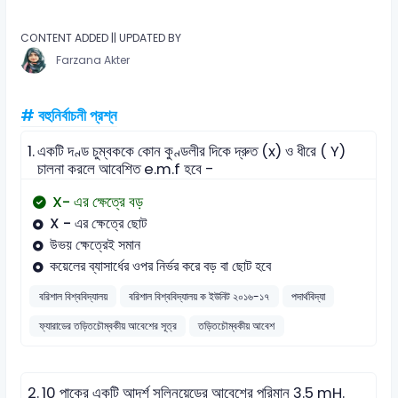
CONTENT ADDED || UPDATED BY
Farzana Akter
# বহুনির্বাচনী প্রশ্ন
1.
একটি দণ্ড চুম্বককে কোন কুণ্ডলীর দিকে দ্রুত (x) ও ধীরে ( Y)
চালনা করলে আবেশিত e.m.f হবে -
X- এর ক্ষেত্রে বড়
X - এর ক্ষেত্রে ছোট
উভয় ক্ষেত্রেই সমান
কয়েলের ব্যাসার্ধের ওপর নির্ভর করে বড় বা ছোট হবে
বরিশাল বিশ্ববিদ্যালয়
বরিশাল বিশ্ববিদ্যালয় ক ইউনিট ২০১৬-১৭
পদার্থবিদ্যা
ফ্যারাডের তড়িতচৌম্বকীয় আবেশের সূত্র
তড়িতচৌম্বকীয় আবেশ
2.
10 পাকের একটি আদর্শ সলিনয়েডের আবেশের পরিমান 3.5 mH.