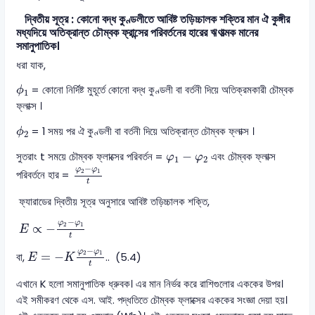
দ্বিতীয় সূত্র : কোনো বদ্ধ কুণ্ডলীতে আবিষ্ট তড়িচ্চালক শক্তির মান ঐ কুঙ্গীর
মধ্যদিয়ে অতিক্রান্ত চৌম্বক ফ্রান্সের পরিবর্তনের হারের ঋণাত্মক মানের
সমানুপাতিক।
ধরা যাক,
ϕ
1
= কোনো নির্দিষ্ট মুহূর্তে কোনো বদ্ধ কুণ্ডলী বা বর্তনী দিয়ে অতিক্রমকারী চৌম্বক
ϕ
1
ফ্লাক্স ।
ϕ
2
= 1 সময় পর ঐ কুণ্ডলী বা বর্তনী দিয়ে অতিক্রান্ত চৌম্বক ফ্লাক্স ।
ϕ
2
φ
1
-
φ
2
−
সুতরাং t সময়ে চৌম্বক ফ্লাক্সের পরিবর্তন =
এবং চৌম্বক ফ্লাক্স
φ
φ
1
2
φ
2
-
φ
1
t
−
φ
φ
2
1
পরিবর্তনে হার =
t
ফ্যারাডের দ্বিতীয় সূত্র অনুসারে আবিষ্ট তড়িচ্চালক শক্তি,
E
∝
-
φ
2
-
φ
1
t
−
φ
φ
2
1
∝
−
E
t
E
=
-
K
φ
2
-
φ
1
t
−
φ
φ
2
1
=
−
বা,
.. (5.4)
E
K
t
এখানে K হলো সমানুপাতিক ধ্রুবক। এর মান নির্ভর করে রাশিগুলোর এককের উপর।
এই সমীকরণ থেকে এস. আই. পদ্ধতিতে চৌম্বক ফ্লাক্সের এককের সংজ্ঞা দেয়া হয়।