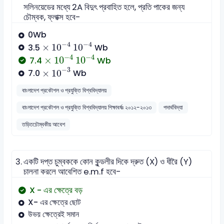
সলিনয়েডের মধ্যে 2A বিদুৎ প্রবাহিত হলে, প্রতি পাকের জন্য
চৌম্বক, ফ্লাক্স হবে-
0Wb
10
-
4
10
-
4
×
−
4
−
4
×
10
10
3.5
Wb
10
-
4
10
-
4
×
−
4
−
4
×
10
10
7.4
Wb
10
-
3
×
−
3
×
10
7.0
Wb
বাংলাদেশ প্রকৌশল ও প্রযুক্তি বিশ্ববিদ্যালয়
বাংলাদেশ প্রকৌশল ও প্রযুক্তি বিশ্ববিদ্যালয় শিক্ষাবর্ষঃ ২০১২-২০১৩
পদার্থবিদ্যা
তড়িতচৌম্বকীয় আবেশ
3.
একটি দপ্ত চুম্বককে কোন কুন্ডলীর দিকে দ্রুত (X) ও ধীরৈ (Y)
চালনা করলে আবেশিত e.m.f হবে-
X - এর ক্ষেত্রে বড়
X- এর ক্ষেত্রে ছোট
উভয় ক্ষেত্রেই সমান