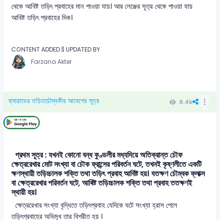
থেকে আবিষ্ট তড়িৎ প্রবাহের মান পাওয়া যায়। আর লেঞ্জের সূত্র থেকে পাওয়া যায়
আবিষ্ট তড়িৎ প্রবাহের দিক।
CONTENT ADDED || UPDATED BY
Farzana Akter
ফ্যারাডের তড়িতচৌম্বকীয় আবেশের সূত্র
6.4k
প্রথম সূত্র : যখনই কোনো বন্ধ কুণ্ডলীর মধ্যদিয়ে অতিক্রান্ত চৌফ
ক্ষেত্ররেখার মোট সংখ্যা বা চৌক ফ্রান্সের পরিবর্তন ঘটে, তখনই কৃষ্ণলীতে একটি
ক্ষণস্থায়ী তড়িচ্চালক শক্তি তথা তড়িৎ প্রবাহ আবিষ্ট হয়। যতক্ষণ চৌম্বক ফ্লাক্স
বা ক্ষেত্ররেখার পরিবর্তন ঘটে, আৰিষ্ট তড়িচ্চালক শক্তি তথা প্রবাহ ততক্ষণই
স্থায়ী হয়।
ক্ষেত্ররেখার সংখ্যা বৃদ্ধিতে তড়িৎপ্রবাহ যেদিকে ঘটে সংখ্যা হ্রাস পেলে
তড়িৎপ্রবাহের অভিমুখ তার বিপরীত হয় ।