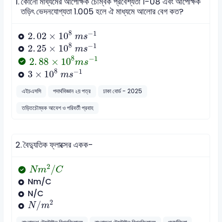
1.
কোনো মাধ্যমের আপেক্ষিক চৌম্বক প্রবেশ্যতা ।-08 এবং আপেক্ষিক
তড়িৎ ভেদনযোগ্যতা 1.005 হলে ঐ মাধ্যমে আলোর বেগ কত?
2
.
02
×
10
8
m
s
-
1
8
−
1
2
.
02
×
10
m
s
2
.
25
×
10
8
m
s
-
1
8
−
1
2
.
25
×
10
m
s
2
.
88
×
10
8
m
s
-
1
8
−
1
2
.
88
×
10
m
s
3
×
10
8
m
s
-
1
8
−
1
3
×
10
m
s
এইচএসসি
পদার্থবিজ্ঞান ২য় পত্র
ঢাকা বোর্ড - 2025
তড়িতচৌম্বক আবেশ ও পরিবর্তী প্রবাহ
2.
বৈদ্যুতিক ফ্লাক্সের একক-
N
m
2
/
C
2
/
N
m
C
Nm/C
N/C
N
/
m
2
2
/
N
m