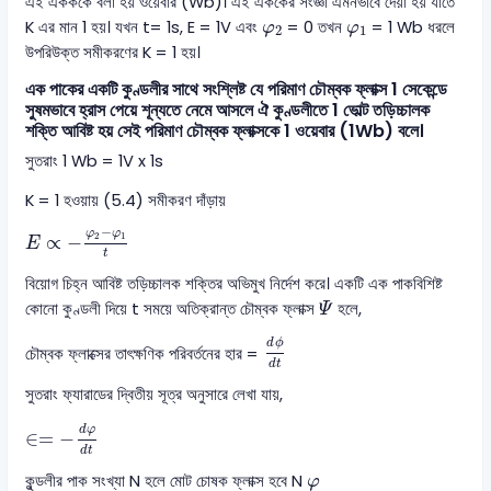
এই একককে বলা হয় ওয়েবার (Wb)। এই এককের সংজ্ঞা এমনভাবে দেয়া হয় যাতে
φ
2
φ
1
K এর মান 1 হয়। যখন t= 1s, E = 1V এবং
= 0 তখন
= 1 Wb ধরলে
φ
φ
2
1
উপরিউক্ত সমীকরণের K = 1 হয়।
এক পাকের একটি কুণ্ডলীর সাথে সংশ্লিষ্ট যে পরিমাণ চৌম্বক ফ্লাক্স 1 সেকেন্ডে
সুষমভাবে হ্রাস পেয়ে শূন্যতে নেমে আসলে ঐ কুণ্ডলীতে 1 ভোল্ট তড়িচ্চালক
শক্তি আবিষ্ট হয় সেই পরিমাণ চৌম্বক ফ্লাক্সকে 1 ওয়েবার (1Wb) বলে।
সুতরাং 1 Wb = 1V x 1s
K = 1 হওয়ায় (5.4) সমীকরণ দাঁড়ায়
E
∝
-
φ
2
-
φ
1
t
−
φ
φ
2
1
∝
−
E
t
বিয়োগ চিহ্ন আবিষ্ট তড়িচ্চালক শক্তির অভিমুখ নির্দেশ করে। একটি এক পাকবিশিষ্ট
Ψ
কোনো কুণ্ডলী দিয়ে t সময়ে অতিক্রান্ত চৌম্বক ফ্লাক্স
হলে,
Ψ
d
ϕ
d
t
d
ϕ
চৌম্বক ফ্লাক্সের তাৎক্ষণিক পরিবর্তনের হার =
d
t
সুতরাং ফ্যারাডের দ্বিতীয় সূত্র অনুসারে লেখা যায়,
∈
=
-
d
φ
d
t
d
φ
∈
=
−
d
t
φ
কুন্ডলীর পাক সংখ্যা N হলে মোট চোষক ফ্লাক্স হবে N
φ