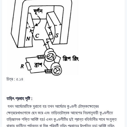
চিত্র : ৫.১৪
তড়িৎ প্রবাহ সৃষ্টি :
যখন আর্মেচারটিকে ঘুরানো হয় তখন আর্মেচার কুণ্ডলী চৌম্বকক্ষেত্রের
ক্ষেত্ররেখাগুলোকে ছেদ করে এবং তাড়িতচৌম্বক আবেশের নিয়মানুযায়ী কুণ্ডলীতে
তড়িচ্চালক শক্তি আবিষ্ট হয়। এখন কুণ্ডলীটির দুই প্রান্ত বহির্বর্তনীর সাথে সংযুক্ত
থাকায় বর্তনীতে পর্যাবৃত্ত বা দিক পরিবর্তী তড়িৎ প্রবাহের উৎপত্তি হয়। আবিষ্ট তড়িৎ