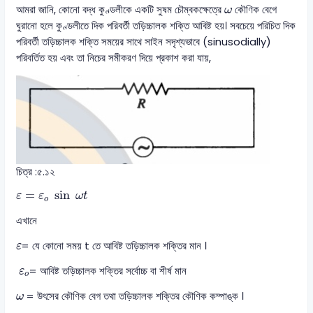
ω
আমরা জানি, কোনো বদ্ধ কুণ্ডলীকে একটি সুষম চৌম্বকক্ষেত্রে
কৌণিক বেগে
ω
ঘুরানো হলে কুণ্ডলীতে দিক পরিবর্তী তড়িচ্চালক শক্তি আবিষ্ট হয়। সবচেয়ে পরিচিত দিক
পরিবর্তী তড়িচ্চালক শক্তি সময়ের সাথে সাইন সদৃশ্যভাবে (sinusodially)
পরিবর্তিত হয় এবং তা নিচের সমীকরণ দিয়ে প্রকাশ করা যায়,
চিত্র :৫.১২
ε
=
ε
o
sin
ω
t
=
sin
ε
ε
ω
t
o
এখানে
ε
= যে কোনো সময় t তে আবিষ্ট তড়িচ্চালক শক্তির মান ।
ε
ε
o
= আবিষ্ট তড়িচ্চালক শক্তির সর্বোচ্চ বা শীর্ষ মান
ε
o
ω
= উৎসের কৌণিক বেগ তথা তড়িচ্চালক শক্তির কৌণিক কম্পাঙ্ক ।
ω