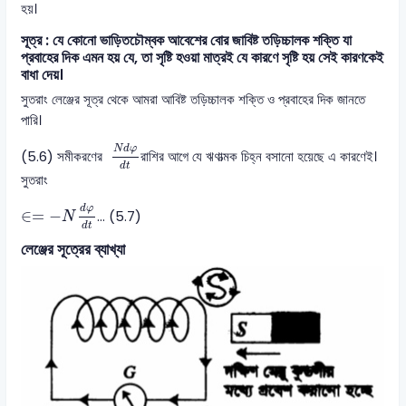
হয়।
সূত্র : যে কোনো ভাড়িতচৌম্বক আবেশের বোর জাবিষ্ট তড়িচ্চালক শক্তি যা
প্রবাহের দিক এমন হয় যে, তা সৃষ্টি হওয়া মাত্রই যে কারণে সৃষ্টি হয় সেই কারণকেই
বাধা দেয়।
সুতরাং লেঞ্জের সূত্র থেকে আমরা আবিষ্ট তড়িচ্চালক শক্তি ও প্রবাহের দিক জানতে
পারি।
N
d
φ
d
t
N
d
φ
(5.6) সমীকরণের
রাশির আগে যে ঋণাত্মক চিহ্ন বসানো হয়েছে এ কারণেই।
d
t
সুতরাং
∈
=
-
N
d
φ
d
t
d
φ
∈
=
−
… (5.7)
N
d
t
লেঞ্জের সূত্রের ব্যাখ্যা