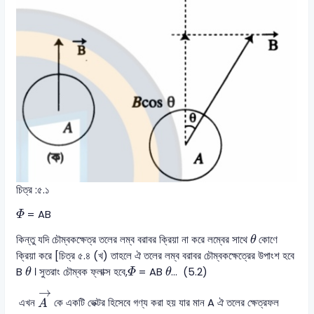
চিত্র :৫.১
Φ
= AB
Φ
θ
কিন্তু যদি চৌম্বকক্ষেত্র তলের লম্ব বরাবর ক্রিয়া না করে লম্বের সাথে
কোণে
θ
ক্রিয়া করে [চিত্র ৫.৪ (খ) তাহলে ঐ তলের লম্ব বরাবর চৌম্বকক্ষেত্রের উপাংশ হবে
θ
θ
Φ
B
। সুতরাং চৌম্বক ফ্লাক্স হবে,
= AB
... (5.2)
θ
Φ
θ
A
→
→
এখন
কে একটি ভেক্টর হিসেবে গণ্য করা হয় যার মান A ঐ তলের ক্ষেত্রফল
A