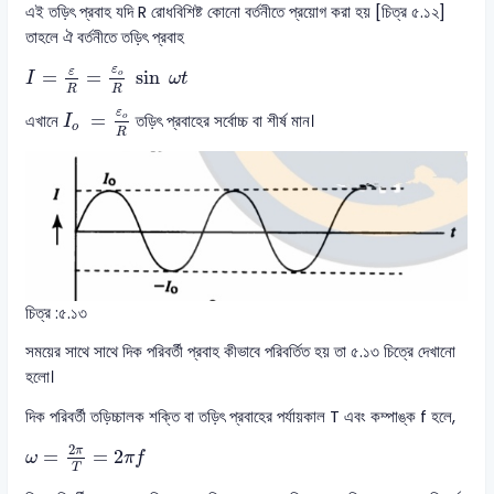
এই তড়িৎ প্রবাহ যদি R রোধবিশিষ্ট কোনো বর্তনীতে প্রয়োগ করা হয় [চিত্র ৫.১২]
তাহলে ঐ বর্তনীতে তড়িৎ প্রবাহ
I
=
ε
R
=
ε
o
R
sin
ω
t
ε
ε
=
=
sin
o
I
ω
t
R
R
I
o
=
ε
o
R
ε
=
এখানে
তড়িৎ প্রবাহের সর্বোচ্চ বা শীর্ষ মান।
o
I
o
R
চিত্র :৫.১৩
সময়ের সাথে সাথে দিক পরিবর্তী প্রবাহ কীভাবে পরিবর্তিত হয় তা ৫.১৩ চিত্রে দেখানো
হলো।
দিক পরিবর্তী তড়িচ্চালক শক্তি বা তড়িৎ প্রবাহের পর্যায়কাল T এবং কম্পাঙ্ক f হলে,
ω
=
2
π
T
=
2
π
f
2
π
=
=
2
ω
π
f
T