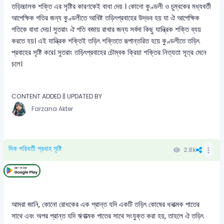
তড়িচ্চালক শক্তি এর সৃষ্টির কারণকেই বাধা দেয় । কোনো কুণ্ডলী ও চুম্বকের মধ্যবর্তী
আপেক্ষিক গতির জন্য কুণ্ডলীতে আবিষ্ট তড়িৎপ্রবাহের উদ্ভব হয় যা ঐ আপেক্ষিক
গতিকে বাধা দেয়। সুতরাং ঐ গতি বজায় রাখার জন্য সর্বদা কিছু যান্ত্রিক শক্তি ব্যয়
করতে হয়। এই যান্ত্রিক শক্তিই তড়িৎ শক্তিতে রূপান্তরিত হয়ে কুণ্ডলীতে তড়িৎ
প্রবাহের সৃষ্টি করে। সুতরাং তড়িৎপ্রবাহের চৌম্বক ক্রিয়া শক্তির নিত্যতা সূত্র মেনে
চলে।
CONTENT ADDED || UPDATED BY
Farzana Akter
দিক পরিবর্তী প্রবাহ সৃষ্টি
2.8k
আমরা জানি, কোনো রোধকের এক প্রান্ত যদি একটি তড়িৎ কোষের ধনাত্মক পাতের
সাথে এবং অপর প্রান্ত যদি ঋণাত্মক পাতের সাথে সংযুক্ত করা হয়, তাহলে ঐ তড়িৎ