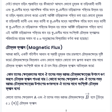
নেই। তাহলে তড়িৎ প্রবাহিত হয় কীভাবে? আসলে কোনো চুম্বক বা তড়িৎবাহী বর্তনী
এবং কুণ্ডলীর মধ্যে আপেক্ষিক গতির ফলে কুণ্ডলীতে তড়িচ্চালক শক্তির উদ্ভব হয়
যা তড়িৎ প্রবাহ চালনা করে। একেই আৰিষ্ট তড়িচ্চালক শক্তি বলা হয়। কোনো চুম্বক
বা তড়িৎবাহী বর্তনী এবং বদ্ধ বর্তনী বা কুণ্ডলীর মধ্যে আপেক্ষিক গতির ফলে বন্ধ বর্তনী
বা কুণ্ডলীতে যে তড়িচ্চালক শক্তির উদ্ভব হয় তাকে আৰিষ্ট তড়িচ্চালক শক্তি বলে।
এই আবিষ্ট তড়িচ্চালক শক্তির মান হয় কুণ্ডলীর সাথে সংশ্লিষ্ট চৌম্বক ফ্লাক্সের
পরিবর্তনের হারের সমান যা ৫.৬ অনুচ্ছেদের বিস্তারিত বর্ণনা করা হয়েছে।
চৌম্বক ফ্লাক্স (Magnetic Flux)
আমরা জানি, একটি গতিশীল আধান বা স্থায়ী চুম্বক তার চারপাশে চৌম্বকক্ষেত্র সৃষ্টি
করে। চৌম্বকক্ষেত্র বিদ্যমান এমন কোনো স্থানে কোনো তল কল্পনা করলে তার সাথে
চৌম্বক ফ্লাক্স সংশ্লিষ্ট থাকে বা ঐ তল দিয়ে চৌম্বক ফ্লাক্স অতিক্রম করে।
কোন তলের ক্ষেত্রফলের সাথে ঐ তলের লম্ব বরাবর চৌম্বকক্ষেত্রের উপাংশ গুণ
করলে চৌম্বক ফ্লাক্স পাওয়া যায় । কোনো ভলের ক্ষেত্রফল এবং ঐ তলের লম্ব
বরাবর চৌম্বকক্ষেত্রের উপাংশের গুণফলকে ঐ তলের সাথে সংশ্লিষ্ট চৌম্বক
ফ্লাক্স বলে।
B
→
→
কোনো তলের ক্ষেত্রফল A এবং ঐ তলের লম্ব বরাবর চৌম্বকক্ষেত্র
হলে [চিত্র
B
৫.১ (ক)] চৌম্বক ফ্লাক্স