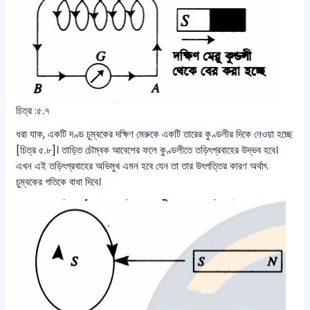
চিত্র :৫.৭
ধরা যাক, একটি দণ্ড চুম্বকের দক্ষিণ মেরুকে একটি তারের কুণ্ডলীর দিকে নেওয়া হচ্ছে
[চিত্র ৫.৮]। তাড়িত চৌম্বক আবেশের ফলে কুণ্ডলীতে তড়িৎপ্রবাহের উদ্ভব হবে।
এখন এই তড়িৎপ্রবাহের অভিমুখ এমন হবে যেন তা তার উৎপত্তির কারণ অর্থাৎ
চুম্বকের গতিকে বাধা দিবে।