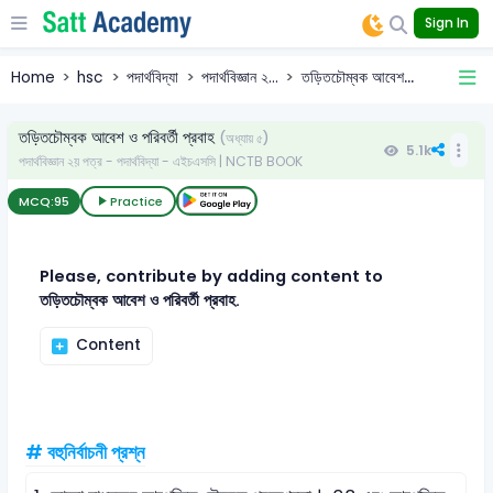
Sign In
Home
hsc
পদার্থবিদ্যা
পদার্থবিজ্ঞান ২...
তড়িতচৌম্বক আবেশ...
তড়িতচৌম্বক আবেশ ও পরিবর্তী প্রবাহ
(অধ্যায় ৫)
5.1k
পদার্থবিজ্ঞান ২য় পত্র - পদার্থবিদ্যা - এইচএসসি | NCTB BOOK
MCQ:
95
Practice
Please, contribute by adding content to
তড়িতচৌম্বক আবেশ ও পরিবর্তী প্রবাহ.
Content
# বহুনির্বাচনী প্রশ্ন