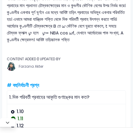
প্রবাহের মান প্রধানত চৌম্বকক্ষেত্রের মান ও কুগুলীর কৌণিক বেগের উপর নির্ভর করে।
কুণ্ডলীর একবার পূর্ণ ঘূর্ণনে এর মধ্যে আবিষ্ট তড়িৎ প্রবাহের অভিমুখ একবার পরিবর্তিত
হয়। এভাবে আমরা যান্ত্রিক শক্তি থেকে দিক পরিবর্তী প্রবাহ উৎপন্ন করতে পারি।
ω
আর্মেচার কুণ্ডলীটি চৌম্বকক্ষেত্র B তে
কৌণিক বেগে ঘুরতে থাকলে, t সময়ে
ω
ω
t
φ
φ
চৌম্বক ফ্লাক্স
হলে
= NBA cos
, যেখানে আর্মেচারের পাক সংখ্যা, A
φ
φ
ω
t
কুণ্ডলীর ক্ষেত্রফল। আবিষ্ট তড়িচ্চালক শক্তি
CONTENT ADDED || UPDATED BY
Farzana Akter
# বহুনির্বাচনী প্রশ্ন
1.
দিক পরিবর্তী প্রবাহের ‍আকৃতি গুণাঙ্কের মান কত?
1.10
1.11
1.12
1.13