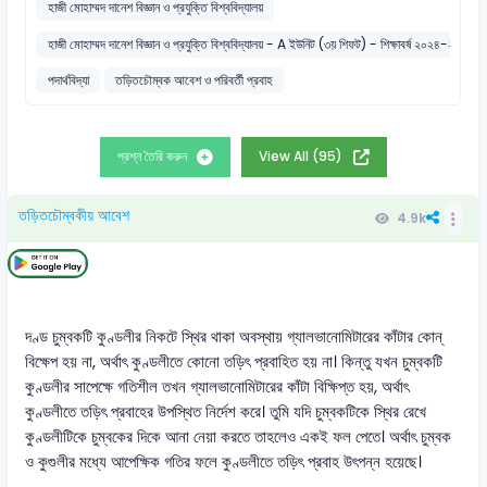
হাজী মোহাম্মদ দানেশ বিজ্ঞান ও প্রযুক্তি বিশ্ববিদ্যালয়
হাজী মোহাম্মদ দানেশ বিজ্ঞান ও প্রযুক্তি বিশ্ববিদ্যালয় - A ইউনিট (৩য় শিফট) - শিক্ষাবর্ষ ২০২৪
পদার্থবিদ্যা
তড়িতচৌম্বক আবেশ ও পরিবর্তী প্রবাহ
প্রশ্ন তৈরি করুন
View All (95)
তড়িতচৌম্বকীয় আবেশ
4.9k
দণ্ড চুম্বকটি কুণ্ডলীর নিকটে স্থির থাকা অবস্থায় গ্যালভানোমিটারের কাঁটার কোন্
বিক্ষেপ হয় না, অর্থাৎ কুণ্ডলীতে কোনো তড়িৎ প্রবাহিত হয় না। কিন্তু যখন চুম্বকটি
কুণ্ডলীর সাপেক্ষে গতিশীল তখন গ্যালভানোমিটারের কাঁটা বিক্ষিপ্ত হয়, অর্থাৎ
কুণ্ডলীতে তড়িৎ প্রবাহের উপস্থিত নির্দেশ করে। তুমি যদি চুম্বকটিকে স্থির রেখে
কুণ্ডলীটিকে চুম্বকের দিকে আনা নেয়া করতে তাহলেও একই ফল পেতে। অর্থাৎ চুম্বক
ও কুগুলীর মধ্যে আপেক্ষিক গতির ফলে কুণ্ডলীতে তড়িৎ প্রবাহ উৎপন্ন হয়েছে।