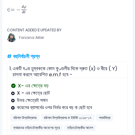
∈
=
-
d
φ
d
t
d
φ
∈
=
−
d
t
CONTENT ADDED || UPDATED BY
Farzana Akter
# বহুনির্বাচনী প্রশ্ন
1.
একটি দণ্ড চুম্বককে কোন কুণ্ডলীর দিকে দ্রুত (x) ও ধীরে ( Y)
চালনা করলে আবেশিত e.m.f হবে -
X- এর ক্ষেত্রে বড়
X - এর ক্ষেত্রে ছোট
উভয় ক্ষেত্রেই সমান
কয়েলের ব্যাসার্ধের ওপর নির্ভর করে বড় বা ছোট হবে
বরিশাল বিশ্ববিদ্যালয়
বরিশাল বিশ্ববিদ্যালয় ক ইউনিট ২০১৬-১৭
পদার্থবিদ্যা
ফ্যারাডের তড়িতচৌম্বকীয় আবেশের সূত্র
তড়িতচৌম্বকীয় আবেশ