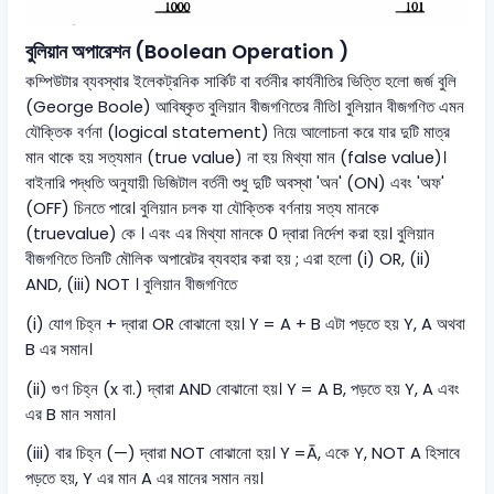
বুলিয়ান অপারেশন (Boolean Operation )
কম্পিউটার ব্যবস্থার ইলেকট্রনিক সার্কিট বা বর্তনীর কার্যনীতির ভিত্তি হলো জর্জ বুলি
(George Boole) আবিষ্কৃত বুলিয়ান বীজগণিতের নীতি। বুলিয়ান বীজগণিত এমন
যৌক্তিক বর্ণনা (logical statement) নিয়ে আলোচনা করে যার দুটি মাত্র
মান থাকে হয় সত্যমান (true value) না হয় মিথ্যা মান (false value)।
বাইনারি পদ্ধতি অনুযায়ী ডিজিটাল বর্তনী শুধু দুটি অবস্থা 'অন' (ON) এবং 'অফ'
(OFF) চিনতে পারে। বুলিয়ান চলক যা যৌক্তিক বর্ণনায় সত্য মানকে
(truevalue) কে । এবং এর মিথ্যা মানকে 0 দ্বারা নির্দেশ করা হয়। বুলিয়ান
বীজগণিতে তিনটি মৌলিক অপারেটর ব্যবহার করা হয় ; এরা হলো (i) OR, (ii)
AND, (iii) NOT । বুলিয়ান বীজগণিতে
(i) যোগ চিহ্ন + দ্বারা OR বোঝানো হয়। Y = A + B এটা পড়তে হয় Y, A অথবা
B এর সমান।
(ii) গুণ চিহ্ন (x বা.) দ্বারা AND বোঝানো হয়। Y = A B, পড়তে হয় Y, A এবং
এর B মান সমান।
(iii) বার চিহ্ন (—) দ্বারা NOT বোঝানো হয়। Y =Ā, একে Y, NOT A হিসাবে
পড়তে হয়, Y এর মান A এর মানের সমান নয়।