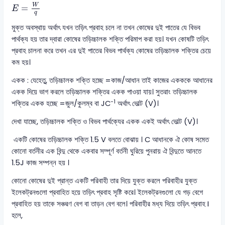
E
=
W
q
W
=
E
q
মুক্ত অবস্থায় অর্থাৎ যখন তড়িৎ প্রবাহ চলে না তখন কোষের দুই পাতের যে বিভব
পার্থক্য হয় তার দ্বারা কোষের তড়িচ্চালক শক্তি পরিমাপ করা হয়। যখন কোষটি তড়িৎ
প্রবাহ চালনা করে তখন এর দুই পাতের বিভব পার্থক্য কোষের তড়িচ্চালক শক্তির চেয়ে
কম হয়।
একক : যেহেতু, তড়িচ্চালক শক্তি হচ্ছে =কাজ/আধান তাই কাজের একককে আধানের
একক দিয়ে ভাগ করলে তড়িচ্চালক শক্তির একক পাওয়া যায়। সুতরাং তড়িচ্চালক
-1
শক্তির একক হচ্ছে =জুল/কুলম্ব বা JC
অর্থাৎ ভোল্ট (V)।
দেখা যাচ্ছে, তড়িচ্চালক শক্তি ও বিভব পার্থক্যের একক একই অর্থাৎ ভোল্ট (V)।
একটি কোষের তড়িচ্চালক শক্তি 1.5 V বলতে বোঝায় । C আধানকে ঐ কোষ সমেত
কোনো বর্তনীর এক বিন্দু থেকে একবার সম্পূর্ণ বর্তনী ঘুরিয়ে পুনরায় ঐ বিন্দুতে আনতে
1.5J কাজ সম্পন্ন হয় ।
কোনো কোষের দুই প্রান্ত একটি পরিবাহী তার দিয়ে যুক্ত করলে পরিবাহীর যুক্ত
ইলেকট্রনগুলো প্রবাহিত হয়ে তড়িৎ প্রবাহ সৃষ্টি করে। ইলেকট্রনগুলো যে গড় বেগে
প্রবাহিত হয় তাকে সঞ্চরণ বেগ বা তাড়ন বেগ বলে। পরিবাহীর মধ্য দিয়ে তড়িৎ প্রবাহ I
হলে,