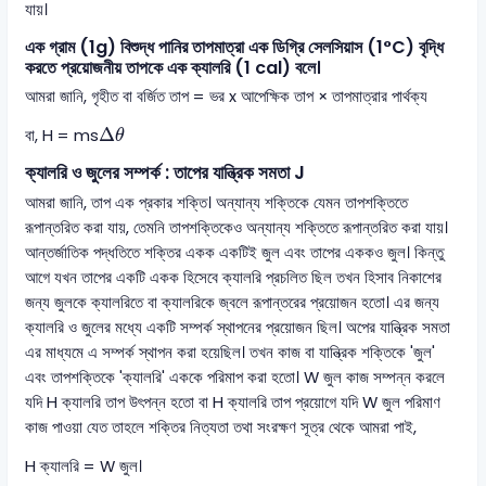
যায়।
এক গ্রাম (1g) বিশুদ্ধ পানির তাপমাত্রা এক ডিগ্রি সেলসিয়াস (1°C) বৃদ্ধি
করতে প্রয়োজনীয় তাপকে এক ক্যালরি (1 cal) বলে।
আমরা জানি, গৃহীত বা বর্জিত তাপ = ভর x আপেক্ষিক তাপ × তাপমাত্রার পার্থক্য
∆
θ
Δ
বা, H = ms
θ
ক্যালরি ও জুলের সম্পর্ক : তাপের যান্ত্রিক সমতা J
আমরা জানি, তাপ এক প্রকার শক্তি। অন্যান্য শক্তিকে যেমন তাপশক্তিতে
রূপান্তরিত করা যায়, তেমনি তাপশক্তিকেও অন্যান্য শক্তিতে রূপান্তরিত করা যায়।
আন্তর্জাতিক পদ্ধতিতে শক্তির একক একটিই জুল এবং তাপের এককও জুল। কিন্তু
আগে যখন তাপের একটি একক হিসেবে ক্যালরি প্রচলিত ছিল তখন হিসাব নিকাশের
জন্য জুলকে ক্যালরিতে বা ক্যালরিকে জ্বলে রূপান্তরের প্রয়োজন হতো। এর জন্য
ক্যালরি ও জুলের মধ্যে একটি সম্পর্ক স্থাপনের প্রয়োজন ছিল। অপের যান্ত্রিক সমতা
এর মাধ্যমে এ সম্পর্ক স্থাপন করা হয়েছিল। তখন কাজ বা যান্ত্রিক শক্তিকে 'জুল'
এবং তাপশক্তিকে 'ক্যালরি' এককে পরিমাপ করা হতো। W জুল কাজ সম্পন্ন করলে
যদি H ক্যালরি তাপ উৎপন্ন হতো বা H ক্যালরি তাপ প্রয়োগে যদি W জুল পরিমাণ
কাজ পাওয়া যেত তাহলে শক্তির নিত্যতা তথা সংরক্ষণ সূত্র থেকে আমরা পাই,
H ক্যালরি = W জুল।