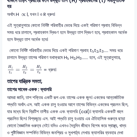
থাকলে তড়িৎ প্রবাহের ফলে উদ্ভূত তাপ (H) প্রবাহকালের (t) সমানুপাতিক
হয়
∝
∝
অর্থাৎ H
l, যখন l ও R ধ্রুব।
এই সূত্রানুসারে কোনো নির্দিষ্ট পরিবাহীর ভেতর দিয়ে একই পরিমাণ প্রবাহ বিভিন্ন
সময় ধরে চালালে, প্রবাহকাল দ্বিগুণ হলে উদ্ভূত তাপ দ্বিগুণ হবে, প্রবাহকাল অর্ধেক
হলে উদ্ভূত তাপ অর্ধেক হবে।
কোনো নির্দিষ্ট পরিবাহীর ভেতর দিয়ে একই পরিমাণ প্রবাহ t
,t
,t
….. সময় ধরে
1
2
3
চালালে উদ্ভূত তাপের পরিমাণ যথাক্রমে H
, H
,H
……. হলে, এই সূত্রানুসারে,
1
2
3
H
1
t
1
=
H
2
t
2
=
H
3
t
3
H
H
H
3
1
2
=
=
= ধ্রুব।
t
t
t
3
1
2
তাপের যান্ত্রিক সমতা,
তাপের সাবেক একক : ক্যালরি
আমরা জানি, তাপ শক্তির একটি রূপ এবং তাপের একক জুল। এককের আন্তর্জাতিক
পদ্ধতি অর্থাৎ এস. আই একক চালু হওয়ার আগে তাপের বিভিন্ন এককের প্রচলন ছিল,
যার মধ্যে ছিল ব্রিটিশ তাপীয় একক এবং ক্যালরি (cal)। ক্যালরি এককটি বহুল
প্রচলিত ছিল। বিশ্বজুড়ে এস. আই পদ্ধতি চালু হওয়ায় এর ঐতিহাসিক গুরুত্ব ছাড়া
কোনো বৈজ্ঞানিক গুরুত্ব নেই। যদিও এখনও দৈনন্দিন জীবনে বিশেষ করে স্বাস্থ্য, খাদ্য
ও পুষ্টিবিজ্ঞান সম্পর্কিত বিভিন্ন জনপ্রিয় ও সুখপাঠ্য লেখায় ক্যালরির ব্যবহার দেখা