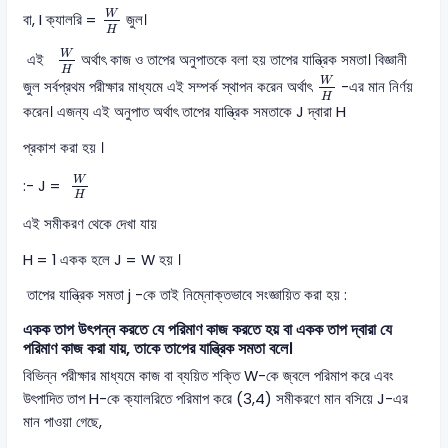
W
H
W
বা, I ক্যালরি =
জুল।
H
W
H
W
এই
অর্থাৎ কাজ ও তাপের অনুপাতকে বলা হয় তাপের যান্ত্রিক সমতা। বিজ্ঞানী
W
H
H
W
জুল সর্বপ্রথম পরীক্ষার মাধ্যমে এই সম্পর্ক স্থাপন করেন অর্থাৎ
-এর মান নির্ণয়
H
করেন। এজন্য এই অনুপাত অর্থাৎ তাপের যান্ত্রিক সমতাকে J দ্বারা H
প্রকাশ করা হয় ।
W
H
W
:- J =
H
এই সমীকরণ থেকে দেখা যায়
H = 1 একক হলে J = W হয় ।
তাপের যান্ত্রিক সমতা j -কে তাই নিম্নোক্তভাবে সংজ্ঞায়িত করা হয় :
একক তাপ উৎপন্ন করতে যে পরিমাণ কাজ করতে হয় বা একক তাপ দ্বারা যে
পরিমাণ কাজ করা যায়, তাকে তাপের যান্ত্রিক সমতা বলে।
বিভিন্ন পরীক্ষার মাধ্যমে কাজ বা ব্যয়িত শক্তি W-কে জ্বলে পরিমাপ করে এবং
উৎপাদিত তাপ H-কে ক্যালরিতে পরিমাপ করে (3,4) সমীকরণে মান বসিয়ে J-এর
মান পাওয়া গেছে,