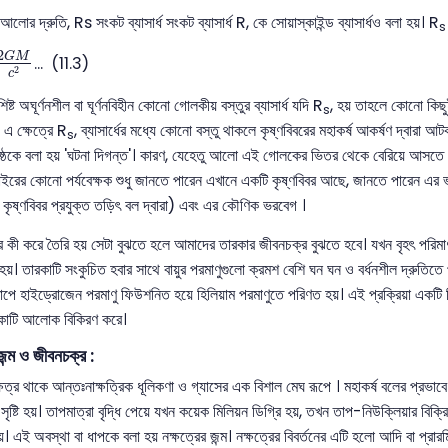
োর দ্রুতি, Rs সংকট ব্যাসার্ধ সংকট ব্যাসার্ধ R, কে সোয়াস্কাইন্ড ব্যাসার্ধও বলা হয়। R
s
G
M
c
2
2
G
M
... (11.3)
2
c
ট অঘূর্ণনশীল বা ঘূর্ণনবিহীন কোনো গোলকীয় বস্তুর ব্যাসার্ধ যদি R
, হয় তাহলে কোনো কিছু
s
এ ক্ষেত্রে R
, ব্যাসার্ধের মধ্যে কোনো বস্তু থাকলে কৃষ্ণবিবরের মহাকর্ষ আকর্ষণ দ্বারা আ
s
ষ্ঠকে বলা হয় 'ঘটনা দিগন্ত'। কারণ, যেহেতু আলো এই গোলকের ভিতর থেকে বেরিয়ে আসতে
াইরের কোনো পর্যবেক্ষক শুধু জানতে পারেন এখানে একটি কৃষ্ণবিবর আছে, জানতে পারেন এর
 কৃষ্ণবিবর প্রযুক্ত তড়িৎ বল দ্বারা) এবং এর কৌণিক ভরবেগ ।
কী করে তৈরি হয় সেটা বুঝতে হলে আমাদের তারকার জীবনচক্র বুঝতে হবে। যখন বৃহৎ পরিমাণ
ি হয়। তারকাটি সংকুচিত হবার সাথে বায়ুর পরমাণুগুলো ক্রমশ বেশি ঘন ঘন ও বর্ধনশীল দ্রুতিত
াপে হাইড্রোজেন পরমাণু ফিউশনিত হয়ে হিলিয়াম পরমাণুতে পরিণত হয়। এই প্রক্রিয়া একটি 
কাটি আলোক বিকিরণ করে।
 জন্ম ও জীবনচক্র :
ষত্র থাকে আন্তঃনাক্ষত্রিক ধূলিকণা ও গ্যাসের এক বিশাল মেঘ রূপে । মহাকর্ষ বলের প্রভাব
সৃষ্টি হয়। তাপমাত্রা বৃদ্ধি পেয়ে যখন কয়েক মিলিয়ন ডিগ্রি হয়, তখন তাপ-নিউক্লিয়ার বিক
য়। এই অবস্থা বা ধাপকে বলা হয় নক্ষত্রের জন্ম। নক্ষত্রের বিবর্তনের এটি হলো আদি বা প্রা