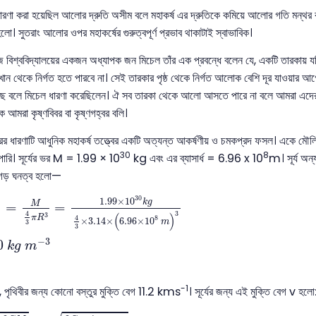
ণা করা হয়েছিল আলোর দ্রুতি অসীম বলে মহাকর্ষ এর দ্রুতিকে কমিয়ে আলোর গতি মন্থর ক
লো। সুতরাং আলোর ওপর মহাকর্ষের গুরুত্বপূর্ণ প্রভাব থাকাটাই স্বাভাবিক।
িশ্ববিদ্যালয়ের একজন অধ্যাপক জন মিচেল তাঁর এক প্রবন্ধে বলেন যে, একটি তারকায় যদি য
 থেকে নির্গত হতে পারবে না। সেই তারকার পৃষ্ঠ থেকে নির্গত আলোক বেশি দূর যাওয়ার আগ
েছে বলে মিচেল ধারণা করেছিলেন। ঐ সব তারকা থেকে আলো আসতে পারে না বলে আমরা এদের
কে আমরা কৃষ্ণবিবর বা কৃষ্ণগহ্বর বলি।
র ধারণাটি আধুনিক মহাকর্ষ তত্ত্বের একটি অত্যন্ত আকর্ষণীয় ও চমকপ্রদ ফসল। একে মৌলিক 
30
8
পারি। সূর্যের ভর M = 1.99 × 10
kg এবং এর ব্যাসার্ধ = 6.96 x 10
m। সূর্য অন্য
ের গড় ঘনত্ব হলো—
=
M
4
3
π
R
3
=
1.99
×
10
30
k
g
4
3
×
3.14
×
(
6.96
×
10
8
m
)
3
30
1.99
×
10
k
g
M
=
=
3
4
3
(
)
π
R
4
8
×
3.14
×
6.96
×
10
m
3
3
−
3
0
k
g
m
-1
 পৃথিবীর জন্য কোনো বস্তুর মুক্তি বেগ 11.2 kms
। সূর্যের জন্য এই মুক্তি বেগ v হলো
M
R
=
2
G
R
.
4
3
π
R
3
ρ
v
=
8
G
π
ρ
3
.
R