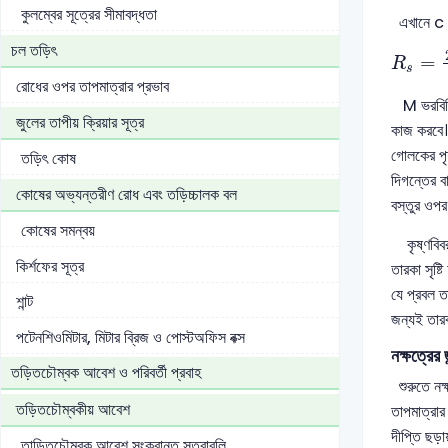
কুলম্বের সূত্রের সীমাবদ্ধতা
এখানে c আল
R
s
=
2
চল তড়িৎ
=
R
s
রোধের ওপর তাপমাত্রার প্রভাব
M ভরবিশিষ্
জুলের তাপীয় ক্রিয়ার সূত্র
কাজ করবে। 
গোলকের পৃ
তড়িৎ কোষ
দিগন্তের ব
কোষের অভ্যন্তরীণ রোধ এবং তড়িচ্চালক বল
বস্তুর ওপর
কোষের সমন্বয়
কৃষ্ণবিবর 
কির্শফের সূত্র
তারকা সৃষ্ট
যে প্রবল ত
শান্ট
জন্যই তার
পটেনশিওমিটার, মিটার ব্রিজ ও পোস্টঅফিস বক্স
নক্ষত্রের
তড়িতচৌম্বক আবেশ ও পরিবর্তী প্রবাহ
শুরুতে নক্
তড়িতচৌম্বকীয় আবেশ
তাপমাত্রার 
দীপ্তি ছড়া
তাড়িতচৌম্বক আবেশ সংক্রান্ত সূত্রাবলি