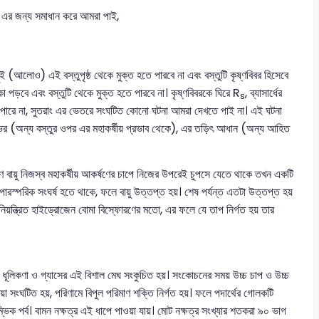
এর জন্য সমাধান করে আমরা পাই,
ই (আলোও) এই বস্তুপৃষ্ঠ থেকে মুক্ত হতে পারবে না এবং বস্তুটি কৃষ্ণবিবর হিসেবে
টকা পড়বে এবং বস্তুটি থেকে মুক্ত হতে পারবে না। কৃষ্ণবিবরকে ঘিরে R
, ব্যাসার্ধের
s
 পারে না, সুতরাং এর ভেতরে সংঘটিত কোনো ঘটনা আমরা দেখতে পাই না। এই ঘটনা
 ভর (অন্য বস্তুর ওপর এর মহাকর্ষীয় প্রভাব থেকে), এর তড়িৎ আধান (অন্য আহিত
 বায়ু নিজস্ব মহাকর্ষীয় আকর্ষণের চাপে নিজের উপরেই চুপসে যেতে থাকে তখন একটি
ে পারস্পরিক সংঘর্ষ হতে থাকে, ফলে বায়ু উত্তপ্ত হয়। শেষ পর্যন্ত এতটা উত্তপ্ত হয়
নিয়ন্ত্রিত হাইড্রোজেন বোমা বিস্ফোরণের মতো, এর ফলে যে তাপ নির্গত হয় তার
ে ধূলিকণা ও গ্যাসের এই বিশাল মেঘ সংকুচিত হয়। সংকোচনের সময় উচ্চ চাপ ও উচ্চ
্রিয়া সংঘটিত হয়, পরিণামে বিপুল পরিমাণ শক্তি নির্গত হয়। ফলে পদার্থের গোলকটি
রম্ভিক পর্ব। বামন নক্ষত্র এই ধাপে পাওয়া যায়। মোট নক্ষত্র সংখ্যার শতকরা ৯০ ভাগ