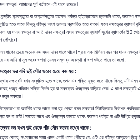
ন নক্ষত্র। আমাদের সূর্য বর্তমানে এই ধাপে রয়েছে।
েন্দ্রীয় মূলবস্তুতে বা অন্তর্বস্তুতে যতক্ষণ পর্যন্ত হাইড্রোজেন জ্বালানি থাকে, ততক্ষণ ন
ংকুচিত হতে থাকে কিন্তু বহিস্থ অংশ তখনও প্রসারিত হতে থাকে। ফলে নক্ষত্রের ব্যাসার্ধ বৃদ
লা হয় দানব নক্ষত্র বা অতি দানব নক্ষত্র। এসব নক্ষত্রের ব্যাসার্ধ সূর্যের ব্যাসার্ধে
পে পৌঁছাবে।
মন ধাপের চেয়ে অনেক কম সময় দানব ধাপে থাকে। প্রায় এক মিলিয়ন বছর পর দানব নক্ষত্
করে এর আদি বা মূল ভরের ওপর। যেসব সম্ভাব্য অবস্থা বা ধাপ ঘটতে পারে তা হলো :
্রের ভর যদি দুই সৌর ভরের চেয়ে কম হয় :
থায় নক্ষত্রটি যখন সংকুচিত হতে থাকে, তখন এর শক্তি মুক্ত হতে থাকে কিন্তু এটি এমন একট
েই প্রচুর পরিমাণ শক্তি নির্গত হয় যা নক্ষত্রের ঔজ্জ্বল্য বাড়িয়ে দেয়। এ ধাপে নক্ষত্রট
 নতুন নক্ষত্র ।
স্ফোরণে যা অবশিষ্ট থাকে তাকে বলা হয় শ্বেত বামন নক্ষত্র। নিউক্লিয়ার ফিউশন প্রক্রিয
্ত ঘন বা ভারী। সময়ের সাথে এর ঔজ্জ্বল্য কমতে থাকে, যতক্ষণ পর্যন্ত না এটি দীপ্তি ছড়ায
্রের ভর যখন দুই থেকে পাঁচ সৌর ভরের মধ্যে থাকে :
ত্রের বেলায়, সংকোচনের সময় এমন একটি ধাপে পৌঁছায় যে, এটি এর বহিস্থ আস্তরণ ছুঁড়ে দিয