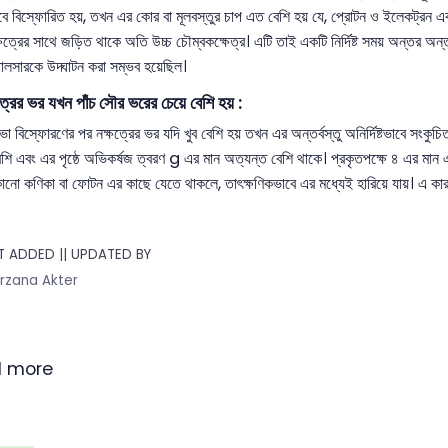
ে বিস্ফোরিত হয়, তখন এর কোর বা মূলবস্তুর চাপ এত বেশি হয় যে, প্রোটন ও ইলেকট্রন একত্
্ষত্রের সাথে জড়িত থাকে অতি উচ্চ চৌম্বকক্ষেত্র। এটি তাই একটি নির্দিষ্ট সময় অন্তর অন
 পালসারকে উদ্ঘাটন করা সম্ভব হয়েছিল।
্রের ভর যখন পাঁচ সৌর ভরের চেয়ে বেশি হয় :
 বিস্ফোরণের পর নক্ষত্রের ভর যদি খুব বেশি হয় তখন এর অন্তর্বস্তু অনির্দিষ্টভাবে সংকুচি
শি এবং এর পৃষ্ঠে অভিকর্ষজ ত্বরণ g এর মান অত্যন্ত বেশি থাকে। প্রকৃতপক্ষে ৪ এর মান 
োনো কণিকা বা ফোটন এর কাছে যেতে থাকলে, তাৎক্ষণিকভাবে এর মধ্যেই হারিয়ে যায়। এ কার
 ADDED || UPDATED BY
rzana Akter
 more