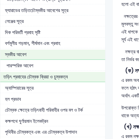
হলো এই বাম
ফ্যারাডের তড়িতচৌম্বকীয় আবেশের সূত্র
নক্ষত্রের ক
লেঞ্জের সূত্র
মূলবস্তু স
এই ধাপকে ব
দিক পরিবর্তী প্রবাহ সৃষ্টি
সূর্য এই ধা
বর্গমূলীয় গড়মান, শীর্ষমান এবং প্রবাহ
নক্ষত্র বা
স্বকীয় আবেশ
তা নির্ভর 
পারস্পরিক আবেশ
(ক) নক্ষত
তড়িৎ প্রবাহের চৌম্বক ক্রিয়া ও চুম্বকত্ব
এ রকম অবস্
ফলে হঠাৎ কর
অ্যাম্পিয়ারের সূত্র
অর্থাৎ একটি
হল প্রভাব
উপরোক্ত বি
চৌম্বক ক্ষেত্রে তড়িৎবাহী পরিবাহীর ওপর বল ও টর্ক
থাকে অত্যন
কক্ষপথে ঘুর্ণায়মান ইলেকট্রন
(খ) নক্ষত
পৃথিবীর চৌম্বকত্ব এবং এর চৌম্বকত্ব উপাদান
এ রকম নক্ষ