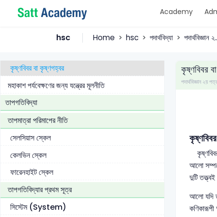
Academy
Adm
মহাবিশ্ব সৃষ্টির রহস্য
পদার্থবিজ্ঞানের আলোকে মহাবিশ্বের পরিণতি
hsc
Home
hsc
পদার্থবিদ্যা
পদার্থবিজ্ঞান ২..
মহাবিশ্বের মূল বস্তু ও ঘটনা
কৃষ্ণবিবর বা কৃষ্ণগহ্বর
কৃষ্ণবিবর বা
পদার্থবিজ্ঞান ২য়
মহাকাশ পর্যবেক্ষণের জন্য যন্ত্রের মূলনীতি
তাপগতিবিদ্যা
তাপমাত্রা পরিমাপের নীতি
কৃষ্ণবি
সেলসিয়াস স্কেল
কৃষ্ণবিবর 
কেলভিন স্কেল
আলো সম্পর্
ফারেনহাইট স্কেল
দুটি তত্ত্
তাপগতিবিদ্যার প্রথম সূত্র
আলো যদি তর
সিস্টেম (System)
কণিকারূপী