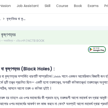
ission
Job Assistant
Skill
Course
Book
Exams
Pr
.
কৃষ্ণবিবর বা কৃ...
 কৃষ্ণগহ্বর
 পত্র - পদার্থবিদ্যা - এইচএসসি | NCTB BOOK
বর বা কৃষ্ণগহ্বর (Black Holes) :
বা কৃষ্ণগহ্বর সম্পর্কিত ধারণাটি সাম্প্রতিক। ১৯৬৯ সালে একজন আমেরিকান বিজ্ঞানী জন হুইলার
কে দুটি তত্ত্ব প্রচলিত ছিল— একটি হলো তরঙ্গতত্ত্ব, অপরটি কণিকাতত্ত্ব। তরঙ্গতত্ত্ব অন
বই সঠিক, আসলে আলো তরঙ্গ ও কণিকা দুইই ।
ঙ্গ হয় তাহলে এর ওপর মহাকর্ষের কী প্রভাব হবে, তরঙ্গরূপী আলো মহাকর্ষ বল দ্বারা আকৃষ্ট 
 আলোর ওপর মহাকর্ষের আকর্ষণ বল কাজ করবে না কেন? অবশ্যই আলো মহাকর্ষ দ্বারা প্রভাব