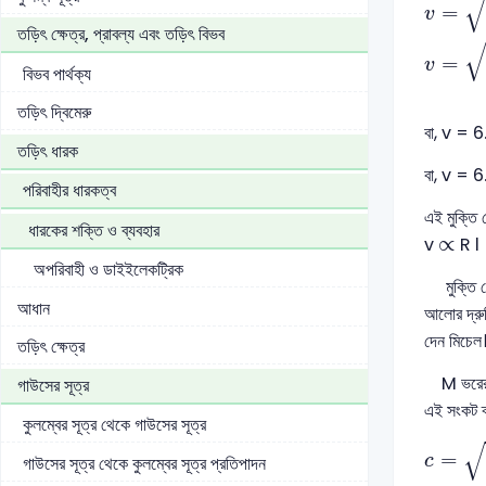
=
v
তড়িৎ ক্ষেত্র, প্রাবল্য এবং তড়িৎ বিভব
=
v
বিভব পার্থক্য
তড়িৎ দ্বিমেরু
বা, v = 6
তড়িৎ ধারক
বা, v = 6
পরিবাহীর ধারকত্ব
এই মুক্তি 
ধারকের শক্তি ও ব্যবহার
∝
∝
v
R l
অপরিবাহী ও ডাইইলেকট্রিক
মুক্তি বেগ 
আধান
আলোর দ্রুত
দেন মিচেল। 
তড়িৎ ক্ষেত্র
M ভরের কোন
গাউসের সূত্র
এই সংকট ব্য
কুলম্বের সূত্র থেকে গাউসের সূত্র
c
=
2
G
√
=
গাউসের সূত্র থেকে কুলম্বের সূত্র প্রতিপাদন
c