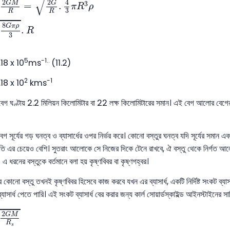
√
√
2
2
4
G
M
G
3
=
.
π
R
ρ
3
R
R
√
8
G
π
ρ
.
R
3
5
-1..
.18 x 10
ms
(11.2)
2
-1
.18 x 10
kms
বেগ ঘণ্টায় 2.2 মিলিয়ন কিলোমিটার বা 22 লক্ষ কিলোমিটারের সমান। এই বেগ আলোর বেগের
সূর্যের গড় ঘনত্ব ও ব্যাসার্ধের ওপর নির্ভর করে। কোনো বস্তুর ঘনত্ব যদি সূর্যের সমান এবং ব
ি এর চেয়েও বেশি। সুতরাং আলোকে সে নিজের দিকে টেনে রাখবে, ঐ বস্তু থেকে নির্গত আলো 
এ ধরনের বস্তুকে বর্তমানে বলা হয় কৃষ্ণবিবর বা কৃষ্ণগহ্বর।
ো বস্তু তখনই কৃষ্ণবিবর হিসেবে কাজ করবে যখন এর ব্যাসার্ধ, একটি নির্দিষ্ট সংকট ব্যা
াসার্ধ পেতে পারি। এই সংকট ব্যাসার্ধ বের করার জন্য কার্ল সোয়ার্ডস্কাইল্ড আইনস্টাইনের সার
M
R
s
2
G
M
R
s