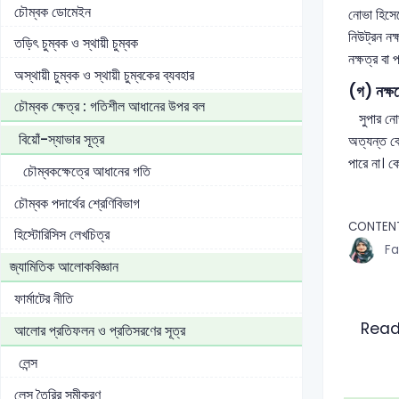
চৌম্বক ডোমেইন
নোভা হিসেব
নিউট্রন নক
তড়িৎ চুম্বক ও স্থায়ী চুম্বক
নক্ষত্র বা
অস্থায়ী চুম্বক ও স্থায়ী চুম্বকের ব্যবহার
(গ) নক্ষত
চৌম্বক ক্ষেত্র : গতিশীল আধানের উপর বল
সুপার নোভা
বিয়োঁ-স্যাভার সূত্র
অত্যন্ত বে
পারে না। ক
চৌম্বকক্ষেত্রে আধানের গতি
চৌম্বক পদার্থের শ্রেণিবিভাগ
CONTENT
হিস্টোরিসিস লেখচিত্র
Fa
জ্যামিতিক আলোকবিজ্ঞান
ফার্মাটের নীতি
Read
আলোর প্রতিফলন ও প্রতিসরণের সূত্র
লেন্স
লেন্স তৈরির সমীকরণ