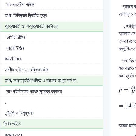
অভ্যন্তরীণ শক্তি
প্রথমে ধার
আবিষ্কৃত হ
তাপগতিবিদ্যার দ্বিতীয় সূত্র
কেমব্রিজ ব
প্রত্যাবর্তী ও অপ্রত্যাবর্তী প্রক্রিয়া
আলোক সেখান
তাপীয় ইঞ্জিন
তারকা রয়
কার্নো ইঞ্জিন
বস্তুপিণ্ড
কার্নো চক্র
কৃষ্ণবিবরে
শুরু করতে 
তাপীয় ইঞ্জিন ও রেফ্রিজারেটর
নয়। সূর্য
তাপ, অভ্যন্তরীণ শক্তি ও কাজের মধ্যে সম্পর্ক
ρ
=
M
V
M
=
ρ
তাপগতিবিদ্যার প্রথম সূত্রের ব্যবহার
V
.
=
141
এন্ট্রপি ও বিশৃঙ্খলা
স্থির তড়িৎ
আমরা জানি,
v
=
2
G
কুলম্ব সূত্র