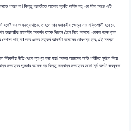
রতে পারবে না। কিন্তু পরবর্তীতে আলোর দ্রুতি অসীম নয়, এর সীমা আছে এটি
থেষ্ট ভর ও ঘনত্ব থাকে, তাহলে তার মহাকর্ষীয় ক্ষেত্র এত শক্তিশালী হবে যে,
েই তারকাটির মহাকর্ষীয় আকর্ষণ তাকে পিছনে টেনে নিয়ে আসবে। এরকম বহুসংখ্যক
 দেখতে পাই না। তবে এদের মহাকর্ষ আকর্ষণ আমাদের বোধগম্য হবে, এই সমস্ত
নিউটনীয় নীতি থেকে ব্যাখ্যা করা যায়। আমরা আমাদের অতি পরিচিত সূর্যকে নিয়ে
ান্য নক্ষত্রের তুলনায় অনেক বড় কিন্তু অন্যান্য নক্ষত্রের মতো সূর্য অতটা ভরযুক্ত
=
1410
k
g
m
−
3
: