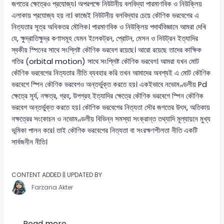
জগতের ক্ষেত্রেও প্রযোজ্য। অপরপক্ষে নিউটনীয় বলবিদ্যা পারমাণবিক ও নিউক্লিয়
এলাকায় প্রযোজ্য হয় না। কাজেই নিউটনীয় বলবিদ্যার চেয়ে কৌণিক ভরবেগের এ
নিত্যতার সূত্র অধিকতর মৌলিক। পারমাণবিক ও নিউক্লিয় পদার্থবিজ্ঞানে আমরা দেখি
যে, ক্ষুদ্রাতিক্ষুদ্র কণাসমূহ যেমন ইলেকট্রন, প্রোটন, মেসন ও নিউট্রন ইত্যাদির
স্বকীয় স্পিনের সাথে সংশ্লিষ্ট কৌণিক ভরবেগ রয়েছে। আরো রয়েছে তাদের কাক্ষিক
গতির (orbital motion) সাথে সংশ্লিষ্ট কৌণিক ভরবেগ। আমরা যখন মোট
কৌণিক ভরবেগের নিত্যতার নীতি ব্যবহার করি তখন আমাদের অবশ্যই এ মোট কৌণিক
ভরবেগে স্পিন কৌণিক ভরবেগও অন্তর্ভুক্ত করতে হয়। একইভাবে নভোমণ্ডলীয় Pd
ক্ষেত্রে সূর্য, নক্ষত্র, গ্রহ, উপগ্রহ ইত্যাদির ক্ষেত্রে কৌণিক ভরবেগে স্পিন কৌণিক
ভরবেগ অন্তর্ভুক্ত করতে হয়। কৌণিক ভরবেগের নিত্যতা সৌর জগতের উৎস, অতিকায়
নক্ষত্রের সংকোচন ও নভোমণ্ডলীয় বিভিন্ন সমস্যা সংক্রান্ত তথ্যাদি মূল্যায়নে মুখ্য
ভূমিকা পালন করে। তাই কৌণিক ভরবেগের নিত্যতা বা সংরক্ষণশীলতা নীতি একটি
সার্বজনীন নীতি।
CONTENT ADDED || UPDATED BY
Farzana Akter
Read more