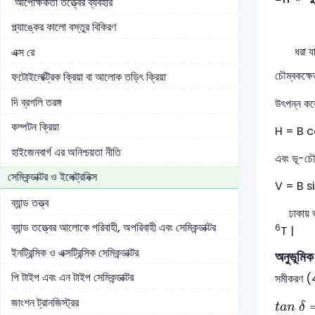
আপেক্ষিকতা তত্ত্বের ব্যবহার
প্ল্যাঙ্কের কালো বস্তুর বিকিরণ
ধরা যাক, 
এক্স রে
চৌম্বকক্ষ
ফটোইলেক্ট্রিক ক্রিয়া বা আলোক তড়িৎ ক্রিয়া
দি ব্রগলি তরঙ্গ
উৎপন্ন করে
কম্পটন ক্রিয়া
H = B 
হাইজেনবার্গ এর অনিশ্চয়তা নীতি
এবং ভূ-চৌম
সেমিকন্ডাক্টর ও ইলেক্ট্রনিক্স
V = B s
ব্যান্ড তত্ত্ব
ঢাকায় ভূ
ব্যান্ড তত্ত্বের আলোকে পরিবাহী, অপরিবাহী এবং সেমিকন্ডাক্টর
6
T |
ইনট্রিন্সিক ও এক্সট্রিন্সিক সেমিকন্ডাক্টর
অনুভূমিক
পি টাইপ এবং এন টাইপ সেমিকন্ডাক্টর
সমীকরণ (
t
a
n
δ
জাংশন ট্রানজিস্ট্রর
t
a
n
δ