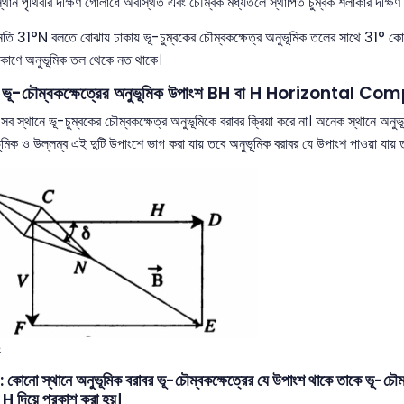
্থান পৃথিবীর দক্ষিণ গোলার্ধে অবস্থিত এবং চৌম্বক মধ্যতলে স্থাপিত চুম্বক শলাকার দক্ষিণ
ি 31°N বলতে বোঝায় ঢাকায় ভূ-চুম্বকের চৌম্বকক্ষেত্র অনুভূমিক তলের সাথে 31° কোণ
কোণে অনুভূমিক তল থেকে নত থাকে।
-চৌম্বকক্ষেত্রের অনুভূমিক উপাংশ BH বা H Horizontal 
 স্থানে ভূ-চুম্বকের চৌম্বকক্ষেত্র অনুভূমিকে বরাবর ক্রিয়া করে না। অনেক স্থানে অনুভ
ূমিক ও উল্লম্ব এই দুটি উপাংশে ভাগ করা যায় তবে অনুভূমিক বরাবর যে উপাংশ পাওয়া যায় 
২
কোনো স্থানে অনুভূমিক বরাবর ভূ-চৌম্বকক্ষেত্রের যে উপাংশ থাকে তাকে ভূ-চৌম্
ু H দিয়ে প্রকাশ করা হয়।