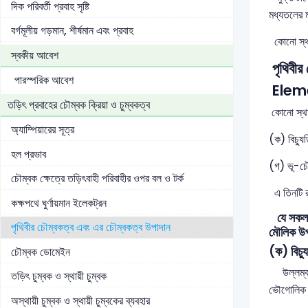
দিক পরিবর্তী প্রবাহ সৃষ্টি
মধ্যতলের ম
বর্গমূলীয় গড়মান, শীর্ষমান এবং প্রবাহ
কোনো স্থা
স্বকীয় আবেশ
পৃথিবীর
পারস্পরিক আবেশ
Eleme
তড়িৎ প্রবাহের চৌম্বক ক্রিয়া ও চুম্বকত্ব
কোনো স্থানে
অ্যাম্পিয়ারের সূত্র
(ক) বিচ্যু
হল প্রভাব
(গ) ভূ-চৌ
চৌম্বক ক্ষেত্রে তড়িৎবাহী পরিবাহীর ওপর বল ও টর্ক
এ তিনটি রা
কক্ষপথে ঘুর্ণায়মান ইলেকট্রন
যে সকল রা
পৃথিবীর চৌম্বকত্ব এবং এর চৌম্বকত্ব উপাদান
মৌলিক উপ
(ক) বিচ
চৌম্বক ডোমেইন
উল্লম্ব অক
তড়িৎ চুম্বক ও স্থায়ী চুম্বক
ভৌগোলিক উত
অস্থায়ী চুম্বক ও স্থায়ী চুম্বকের ব্যবহার