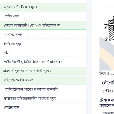
জুলের তাপীয় ক্রিয়ার সূত্র
তড়িৎ কোষ
কোষের অভ্যন্তরীণ রোধ এবং তড়িচ্চালক বল
কোষের সমন্বয়
কির্শফের সূত্র
শান্ট
পটেনশিওমিটার, মিটার ব্রিজ ও পোস্টঅফিস বক্স
তড়িতচৌম্বক আবেশ ও পরিবর্তী প্রবাহ
চিত্র :৪.২
তড়িতচৌম্বকীয় আবেশ
ভৌগোল
তাড়িতচৌম্বক আবেশ সংক্রান্ত সূত্রাবলি
পৃথিবীর ক
ফ্যারাডের তড়িতচৌম্বকীয় আবেশের সূত্র
চৌম্বক ম
মধ্যতল ব
লেঞ্জের সূত্র
মুক্তভাবে