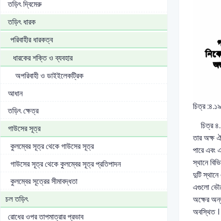
তড়িৎ দ্বিমেরু
তড়িৎ ধারক
পরিবাহীর ধারকত্ব
ধারকের শক্তি ও ব্যবহার
অপরিবাহী ও ডাইইলেকট্রিক
আধান
চিত্র :৪.১
তড়িৎ ক্ষেত্র
চিত্র ৪.১৯
গাউসের সূত্র
তার অক্ষ ঐ
কুলম্বের সূত্র থেকে গাউসের সূত্র
পারে এবং এ
স্থানে বিভি
গাউসের সূত্র থেকে কুলম্বের সূত্র প্রতিপাদন
দুটি স্থান
কুলম্বের সূত্রের সীমাবদ্ধতা
এগুলো ভৌগ
চল তড়িৎ
অক্ষের অন্
অবস্থিত ।
রোধের ওপর তাপমাত্রার প্রভাব