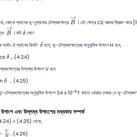
B
→
→
কোনো স্থানের ভূ-চুম্বকের চৌম্বকক্ষেত্র
। এই ক্ষেত্র CE বরাবর ক্রিয়া-করে
B
B
→
→
δ
েত্র
। যদি
কোণ
B
δ
δ
 অর্থাৎ ঐ স্থানের বিনতি
হলে, ভূ-চৌম্বকক্ষেত্রের অনুভূমিক উপাংশ H হবে,
δ
δ
cos
.,..(4.24)
δ
্বকক্ষেত্রের উল্লম্ব উপাংশ V হবে
δ
in
... (4.25)
δ
-6
-চৌম্বকক্ষেত্রের অনুভূমিক উপাংশ 34 x 10
T বলতে বোঝায় ঢাকায় যে ভূ-চৌম্বকক্
 উপাংশ এবং উল্লম্ব উপাংশের মধ্যকার সম্পর্ক
4.24) ও (4.25) থেকে,
=
V
H
V
=
.. (4.26)
H