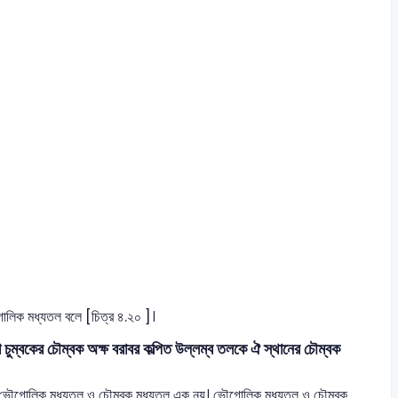
োলিক মধ্যতল বলে [চিত্র ৪.২০ ]।
বকের চৌম্বক অক্ষ বরাবর কল্পিত উল্লম্ব তলকে ঐ স্থানের চৌম্বক
তাই ভৌগোলিক মধ্যতল ও চৌম্বক মধ্যতল এক নয়। ভৌগোলিক মধ্যতল ও চৌম্বক