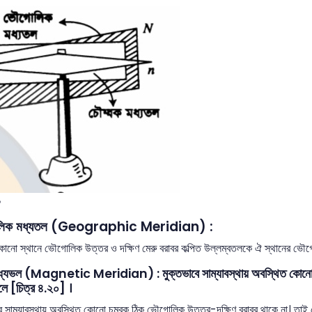
০
িক মধ্যতল (Geographic Meridian) :
োনো স্থানে ভৌগোলিক উত্তর ও দক্ষিণ মেরু বরাবর কল্পিত উল্লম্বতলকে ঐ স্থানের ভৌগ
ধ্যভল (Magnetic Meridian) : মুক্তভাবে সাম্যাবস্থায় অবস্থিত কোনো চুম্
লে [চিত্র ৪.২০] ।
 সাম্যাবস্থায় অবস্থিত কোনো চুম্বক ঠিক ভৌগোলিক উত্তর-দক্ষিণ বরাবর থাকে না। 