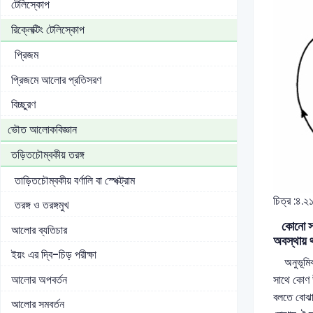
টেলিস্কোপ
রিক্লেক্টিং টেলিস্কোপ
প্রিজম
প্রিজমে আলোর প্রতিসরণ
বিচ্ছুরণ
ভৌত আলোকবিজ্ঞান
তড়িতচৌম্বকীয় তরঙ্গ
তাড়িতচৌম্বকীয় বর্ণালি বা স্পেক্ট্রাম
চিত্র :৪.২
তরঙ্গ ও তরঙ্গমুখ
কোনো স্থা
আলোর ব্যতিচার
অবস্থায় 
ইয়ং এর দ্বি-চিড় পরীক্ষা
অনুভূমিক 
আলোর অপবর্তন
সাথে কোণ 
বলতে বোঝায
আলোর সমবর্তন