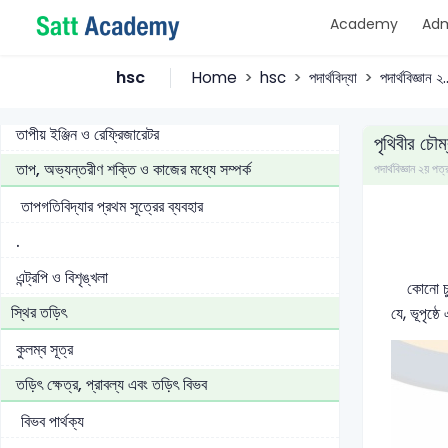
Academy
Adm
তাপীয় ইঞ্জিন
কার্নো ইঞ্জিন
hsc
Home
hsc
পদার্থবিদ্যা
পদার্থবিজ্ঞান ২..
কার্নো চক্র
তাপীয় ইঞ্জিন ও রেফ্রিজারেটর
পৃথিবীর চৌ
তাপ, অভ্যন্তরীণ শক্তি ও কাজের মধ্যে সম্পর্ক
পদার্থবিজ্ঞান ২য়
তাপগতিবিদ্যার প্রথম সূত্রের ব্যবহার
.
এন্ট্রপি ও বিশৃঙ্খলা
কোনো চুম্ব
স্থির তড়িৎ
যে, ভূপৃষ্ঠ
কুলম্ব সূত্র
তড়িৎ ক্ষেত্র, প্রাবল্য এবং তড়িৎ বিভব
বিভব পার্থক্য