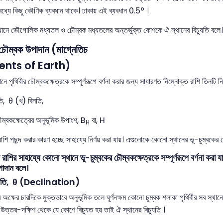
ধ্যে কিছু কৌণিক ব্যবধান থাকে। ঢাকায় এই ব্যবধান 0.5° ।
নে ভৌগোলিক মধ্যতল ও চৌম্বক মধ্যতলের অন্তর্ভুক্ত কোণকে ঐ স্থানের বিচ্যুতি বলে।
 চৌম্বক উপাদান (মাগ্নেতিচ
nts of Earth)
 পৃথিবীর চৌম্বকক্ষেত্রকে সম্পূর্ণরূপে বর্ণনা করার জন্য সাধারণত নিম্নোক্ত রাশি তিনটি নির্
তি, θ (খ) বিনতি,
ম্বকক্ষেত্রের অনুভূমিক উপাংশ, B
বা, H
H
শি পছন্দ করার কারণ হচ্ছে সাহায্যে নির্ণয় করা যায়। এগুলোকে কোনো স্থানের ভূ-চুম্বকে
শির সাহায্যে কোনো স্থানে ভূ-চুম্বকের চৌম্বকক্ষেত্রকে সম্পূর্ণরূপে বর্ণনা করা 
াদান বলে।
্যুতি, θ (Declination)
্ষের চারদিকে মুক্তভাবে অনুভূমিক তলে ঘূর্ণনক্ষম কোনো চুম্বক শলাকা পৃথিবীর সব স্থান
্তর-দক্ষিণ থেকে যে কোণে বিচ্যুত হয় তাই ঐ স্থানের বিচ্যুতি ।