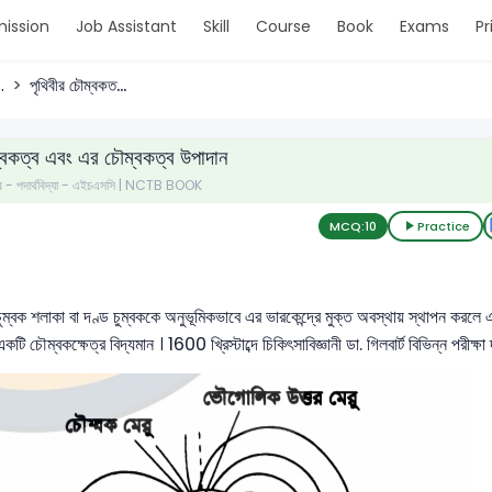
ission
Job Assistant
Skill
Course
Book
Exams
Pr
.
পৃথিবীর চৌম্বকত...
ম্বকত্ব এবং এর চৌম্বকত্ব উপাদান
 পত্র - পদার্থবিদ্যা - এইচএসসি | NCTB BOOK
MCQ:
10
Practice
ক শলাকা বা দণ্ড চুম্বককে অনুভূমিকভাবে এর ভারকেন্দ্রে মুক্ত অবস্থায় স্থাপন করলে 
ে একটি চৌম্বকক্ষেত্র বিদ্যমান । 1600 খ্রিস্টাব্দে চিকিৎসাবিজ্ঞানী ডা. গিলবার্ট বিভিন্ন পরীক