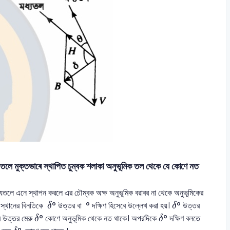
যতলে মুক্তভাৰে স্থাপিত চুম্বক শলাকা অনুভূমিক তল থেকে যে কোণে নত
্যতলে এনে স্থাপন করলে এর চৌম্বক অক্ষ অনুভূমিক বরাবর না থেকে অনুভূমিকের
δ
δ
ো স্থানের বিনতিকে
° উত্তর বা ° দক্ষিণ হিসেবে উল্লেখ করা হয়।
° উত্তর
δ
δ
δ
δ
র উত্তর মেরু
° কোণে অনুভূমিক থেকে নত থাকে। অপরদিকে
° দক্ষিণ বলতে
δ
δ
δ