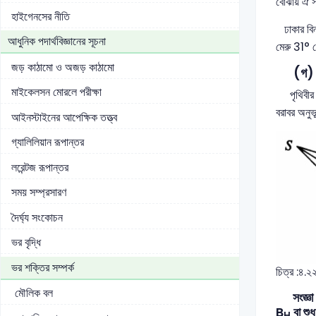
বোঝায় ঐ স
হাইগেনসের নীতি
ঢাকার বিনত
আধুনিক পদার্থবিজ্ঞানের সূচনা
মেরু 31° 
জড় কাঠামো ও অজড় কাঠামো
(গ) ভূ
মাইকেলসন মোরলে পরীক্ষা
পৃথিবীর সব
বরাবর অনুভ
আইনস্টাইনের আপেক্ষিক তত্ত্ব
গ্যালিলিয়ান রূপান্তর
লরেন্টজ রূপান্তর
সময় সম্প্রসারণ
দৈর্ঘ্য সংকোচন
ভর বৃদ্ধি
ভর শক্তির সম্পর্ক
চিত্র :৪.২
মৌলিক বল
সংজ্ঞা : 
B
বা শুধ
H