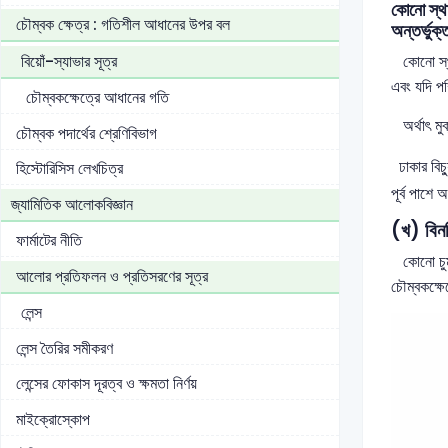
কোনো স্থা
চৌম্বক ক্ষেত্র : গতিশীল আধানের উপর বল
অন্তর্ভুক
বিয়োঁ-স্যাভার সূত্র
কোনো স্থান
এবং যদি পশ
চৌম্বকক্ষেত্রে আধানের গতি
অর্থাৎ মুক
চৌম্বক পদার্থের শ্রেণিবিভাগ
ঢাকার বিচ্
হিস্টোরিসিস লেখচিত্র
পূর্ব পাশে 
জ্যামিতিক আলোকবিজ্ঞান
(খ) বি
ফার্মাটের নীতি
কোনো চুম্ব
আলোর প্রতিফলন ও প্রতিসরণের সূত্র
চৌম্বকক্ষে
লেন্স
লেন্স তৈরির সমীকরণ
লেন্সের ফোকাস দূরত্ব ও ক্ষমতা নির্ণয়
মাইক্রোস্কোপ