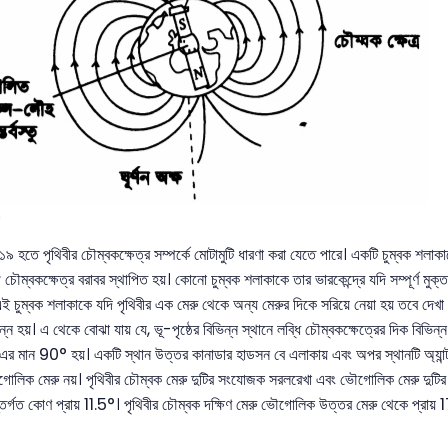
৯
 হতে পৃথিবীর চৌম্বকক্ষেত্র সম্পর্কে মোটামুটি ধারণা করা যেতে পারে। একটি চুম্বক শলাকা
 চৌম্বকক্ষেত্র বরাবর স্থাপিত হয়। কোনো চুম্বক শলাকাকে তার ভারকেন্দ্রে যদি সম্পূর্ণ মু
ই চুম্বক শলাকাকে যদি পৃথিবীর এক মেরু থেকে অন্য মেরুর দিকে সরিয়ে নেয়া হয় তবে দেখা য
ন্ন হয়। এ থেকে বোঝা যায় যে, ভূ-পৃষ্ঠের বিভিন্ন স্থানে লব্ধি চৌম্বকক্ষেত্রের দিক বিভি
ে এর মান 90° হয়। একটি স্থান উত্তর কানাডার হাডসন বে এলাকায় এবং অপর স্থানটি অ্যান্টার্
োলিক মেরু নয়। পৃথিবীর চৌম্বক মেরু দুটির সংযোজক সরলরেখা এবং ভৌগোলিক মেরু দুটি
তর্গত কোণ প্রায় 11.5°। পৃথিবীর চৌম্বক দক্ষিণ মেরু ভৌগোলিক উত্তর মেরু থেকে প্রায়