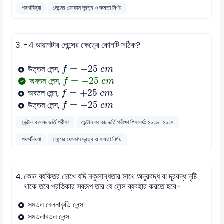
পদার্থবিদ্যা
লেন্সের ফোকাস দূরত্ব ও ক্ষমতা নির্ণয়
3.
-4 ডায়াপটার লেন্সের ক্ষেত্রে কোনটি সঠিক?
f
=
+
25
c
m
=
+
25
উত্তল লেন্স,
f
c
m
f
=
-
25
c
m
=
−
25
অবতল লেন্স,
f
c
m
f
=
+
25
c
m
=
+
25
অবতল লেন্স,
f
c
m
f
=
+
25
c
m
=
+
25
উত্তল লেন্স,
f
c
m
ডেন্টাল কলেজ ভর্তি পরীক্ষা
ডেন্টাল কলেজ ভর্তি পরীক্ষা শিক্ষাবর্ষঃ ২০১৬-২০১৭
পদার্থবিদ্যা
লেন্সের ফোকাস দূরত্ব ও ক্ষমতা নির্ণয়
4.
কোন ব্যক্তির চোখে যদি নকুলান্ধতার সাথে অদূরবদ্ধ বা দূরবদ্ধ দৃষ্টি
থাকে তবে প্রতিকার স্বরূপ তার যে লেন্স ব্যবহার করতে হবে-
সমতল বেলনাকৃতি লেন্স
সমতলাবতল লেন্স