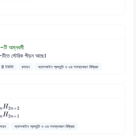
টি অম্নধর্মী
টিতে স্টেরিক পীড়ন আছে।
ালয় B ইউনিট
রসায়ন
অ্যালকাইন প্রস্তুতি ও এর শনাক্তকরণ বিক্রিয়া
C
n
H
2
n
+
2
H
2
+
2
n
n
C
n
H
2
n
+
1
H
2
+
1
n
n
সায়ন
অ্যালকাইন প্রস্তুতি ও এর শনাক্তকরণ বিক্রিয়া