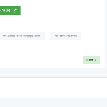
 All (6)
জৈব ও অজৈব যৌগের পার্থক্যসূচক বৈশিষ্ট্য
জৈব যৌগের শ্রেণীবিভাগ
Next