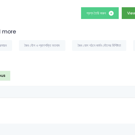
প্রশ্ন তৈরি করুন
View
 more
রসায়ন
জৈব যৌগ ও প্রাণশক্তি মতবাদ
জৈব যোগ গঠনে কার্বন মৌলের বিশিষ্টতা
ous