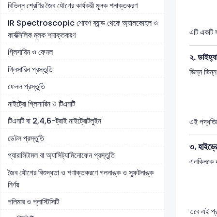
বিভিন্ন শ্রেণির জৈব যৌগের কার্যকরী মূলক শনাক্তকরণ
IR Spectroscopic শোষণ ব্যান্ড থেকে অ্যালকোহল ও
এটি একটি স
কার্বক্সিলিক মূলক শনাক্তকরণ
গ্লিসারিন ও ফেনল
২. ডাইহ্
গ্লিসারিন প্রস্তুতি
ভিন্ন ভিন্
ফেনল প্রস্তুতি
নাইট্রো গ্লিসারিন ও টিএনটি
টিএনটি বা 2,4,6-ট্রাই নাইট্রোটলুইন
এই পদ্ধতি
ডেটল প্রস্তুতি
৩. হাইড্র
প্যারাসিটামল বা অ্যাসিট্যামিনোফেন প্রস্তুতি
এলকিনকে হ
জৈব যৌগের বিশুদ্ধতা ও শণাক্তকরণে গলনাঙ্ক ও স্ফুটনাঙ্ক
নির্ণয়
পলিমার ও প্লাস্টিসিটি
তবে এই প্রক