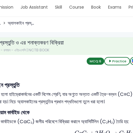
ission
Job Assistant
Skill
Course
Book
Exams
Pr
.
অ্যালকাইন প্রস্...
্রস্তুতি ও এর শনাক্তকরণ বিক্রিয়া
পত্র - রসায়ন - এইচএসসি | NCTB BOOK
MCQ:
6
Practice
ন প্রস্তুতি
হলো হাইড্রোকার্বনের একটি বিশেষ শ্রেণি, যার অণুতে অন্তত একটি ত্রৈ-বন্ধন (C≡C) থাকে।
রা হয়। নিচে অ্যালকাইনের প্রস্তুতির প্রধান পদ্ধতিগুলো তুলে ধরা হলো।
িয়াম কার্বাইড থেকে
ম কার্বাইডকে (CaC₂) জলীয় পরিবেশে বিক্রিয়া করালে অ্যাসিটিলিন (C₂H₂) তৈরি হয়:
C
a
C
2
+
2
H
2
O
→
C
2
H
2
+
2
→