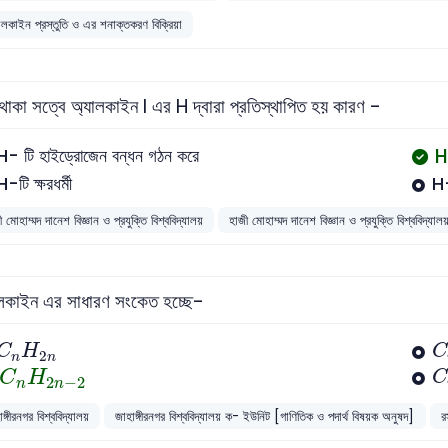
ালকাইন প্রস্তুতি ও এর শনাক্তকরণ বিক্রিয়া
 থাকা সত্বে অ্যালকাইন I এর H দ্বারা প্রতিস্থাপিত হয় কারণ -
H-
H- টি হাইড্রোজেন বন্ধন গঠন করে
H-টি ক্ষরধর্মী
H-
 মোহাম্মদ দানেশ বিজ্ঞান ও প্রযুক্তি বিশ্ববিদ্যালয়
হাজী মোহাম্মদ দানেশ বিজ্ঞান ও প্রযুক্তি বিশ্ববিদ্য
লকাইন এর সাধারণ সংকেত হচ্ছে-
C
n
H
2
n
C
H
C
2
n
n
C
n
H
2
n
-
2
C
H
C
2
−
2
n
n
ঙ্গীরনগর বিশ্ববিদ্যালয়
জাহাঙ্গীরনগর বিশ্ববিদ্যালয় ক- ইউনিট [গাণিতিক ও পদার্থ বিষয়ক অনুষদ]
র