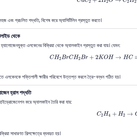
C
a
C
H
O
C
H
2
2
2
2
হজ এবং প্রচলিত পদ্ধতি, বিশেষ করে অ্যাসিটিলিন প্রস্তুত করতে।
যালাইড থেকে
ন হ্যালোজেনযুক্ত এলকেনের বিক্রিয়া থেকে অ্যালকাইন প্রস্তুত করা যায়। যেমন:
C
H
2
B
r
C
H
2
B
r
+
2
K
O
H
→
H
C
+
2
→
C
H
B
r
C
H
B
r
K
O
H
H
C
2
2
তে এলকেনকে শক্তিশালী ক্ষারীয় পরিবেশে উত্তপ্ত করলে ত্রৈ-বন্ধন গঠিত হয়।
োজেন হ্রাস পদ্ধতি
াইড্রোজেনেশন করে অ্যালকাইন তৈরি করা যায়:
C
2
H
4
+
H
2
→
C
+
→
C
H
H
2
4
2
্রিয়া সাধারণত শিল্পক্ষেত্রে ব্যবহৃত হয়।