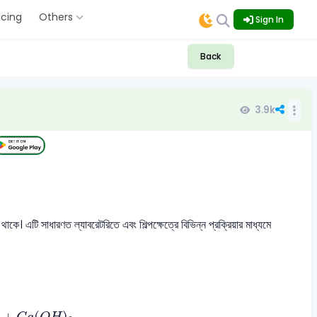
icing
Others
Sign In
Back
3.9k
 এটি সাধারণত ল্যাবরেটরিতে এবং শিল্পক্ষেত্রে বিভিন্ন প্রক্রিয়ার মাধ্যমে
+
C
a
(
O
H
)
2
+
(
)