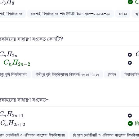
C
H
3
8
াহী বিশ্ববিদ্যালয়
রাজশাহী বিশ্ববিদ্যালয় -সি ইউনিট বিজ্ঞান গ্রুপ-১ ২০১৯-২০
রসায়ন
অ্
লকাইনের সাধারণ সংকেত কোনটি?
C
n
H
2
n
C
H
2
n
n
C
n
H
2
n
-
2
C
H
2
−
2
n
n
পুর কৃষি বিশ্ববিদ্যালয়
গাজীপুর কৃষি বিশ্ববিদ্যালয় শিক্ষাবর্ষঃ ২০১৫-২০১৬
রসায়ন
অ্যালকাইন 
লকাইনের সাধারণ সংকেত-
C
n
H
2
n
+
1
C
H
2
+
1
n
n
C
n
H
2
n
+
2
নি
C
H
2
+
2
n
n
গ্রাম ভেটেরিনারি ও এনিম্যাল সাইন্সেস বিশ্ববিদ্যালয়
চট্টগ্রাম ভেটেরিনারি ও এনিম্যাল সাইন্সেস বিশ্ববিদ