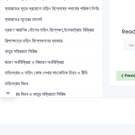
ফ্যারাডের সূত্র প্রয়োগে তড়িৎ বিশ্লেষ্যে পদার্থের পরিমাণ নির্ণয়
ফ্যারাডের সূত্রের তাৎপর্য
দ্রবণে আয়ণিক যৌগের তড়িৎ বিশ্লেষণ,ইলেকট্রোড বিক্রিয়া
Read
শিল্পক্ষেত্রে তড়িৎ বিশ্লেষণনের ব্যবহার
জৈব 
ধাতুর সক্রিয়তা সিরিজ
জারণ অর্ধবিক্রিয়া ও বিজারণ অর্ধবিক্রিয়া
তড়িৎদ্বার ও তড়িৎ কোষ লেখার সাংকেতিক চিহ্ন ও রীতি
Previ
তড়িৎদ্বার বিভব
তড়িৎদ্বার বিভব ও ধাতুর সক্রিয়তা সিরিজ
সিস্টেমের কোনো প্রক্রিয়ার স্বতঃস্ফূর্ততার সাথে গিবস এর মুক্ত
শক্তি হ্রাসের সম্পর্ক
Red-OX বিক্রিয়া,কোষ বিভব ও প্রমাণ কোষ বিভব
তড়িৎদ্বার ও কোষের বিভব সংক্রান্ত নার্নস্ট সমীকরণ