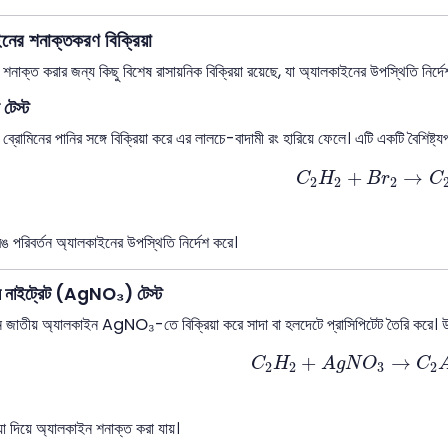
নের শনাক্তকরণ বিক্রিয়া
শনাক্ত করার জন্য কিছু বিশেষ রাসায়নিক বিক্রিয়া রয়েছে, যা অ্যালকাইনের উপস্থিতি নির্দ
 টেস্ট
্রোমিনের পানির সঙ্গে বিক্রিয়া করে এর লালচে-বাদামী রং হারিয়ে ফেলে। এটি একটি বৈশিষ্ট্যপূর্
C
2
H
2
+
B
r
2
→
C
2
+
→
C
H
B
r
C
2
2
2
রঙ পরিবর্তন অ্যালকাইনের উপস্থিতি নির্দেশ করে।
র নাইট্রেট (AgNO₃) টেস্ট
িন জাতীয় অ্যালকাইন AgNO₃-তে বিক্রিয়া করে সাদা বা হলদেটে প্রাসিপিটেট তৈরি করে। 
C
2
H
2
+
A
g
N
O
3
→
C
2
+
→
C
H
A
g
N
O
C
2
2
3
2
য়া দিয়ে অ্যালকাইন শনাক্ত করা যায়।