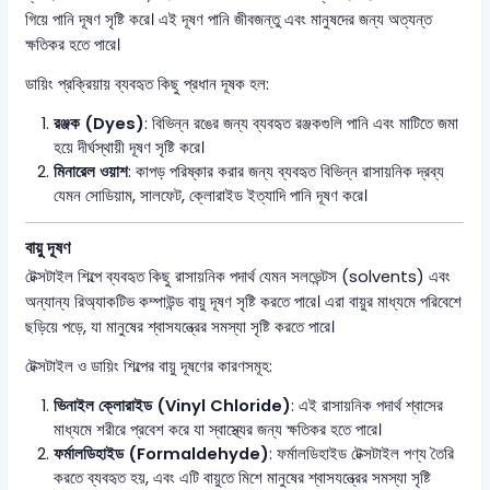
গিয়ে পানি দূষণ সৃষ্টি করে। এই দূষণ পানি জীবজন্তু এবং মানুষদের জন্য অত্যন্ত
ক্ষতিকর হতে পারে।
ডায়িং প্রক্রিয়ায় ব্যবহৃত কিছু প্রধান দূষক হল:
রঞ্জক (Dyes)
: বিভিন্ন রঙের জন্য ব্যবহৃত রঞ্জকগুলি পানি এবং মাটিতে জমা
হয়ে দীর্ঘস্থায়ী দূষণ সৃষ্টি করে।
মিনারেল ওয়াশ
: কাপড় পরিষ্কার করার জন্য ব্যবহৃত বিভিন্ন রাসায়নিক দ্রব্য
যেমন সোডিয়াম, সালফেট, ক্লোরাইড ইত্যাদি পানি দূষণ করে।
বায়ু দূষণ
টেক্সটাইল শিল্পে ব্যবহৃত কিছু রাসায়নিক পদার্থ যেমন সলভেন্টস (solvents) এবং
অন্যান্য রিঅ্যাকটিভ কম্পাউন্ড বায়ু দূষণ সৃষ্টি করতে পারে। এরা বায়ুর মাধ্যমে পরিবেশে
ছড়িয়ে পড়ে, যা মানুষের শ্বাসযন্ত্রের সমস্যা সৃষ্টি করতে পারে।
টেক্সটাইল ও ডায়িং শিল্পের বায়ু দূষণের কারণসমূহ:
ভিনাইল ক্লোরাইড (Vinyl Chloride)
: এই রাসায়নিক পদার্থ শ্বাসের
মাধ্যমে শরীরে প্রবেশ করে যা স্বাস্থ্যের জন্য ক্ষতিকর হতে পারে।
ফর্মালডিহাইড (Formaldehyde)
: ফর্মালডিহাইড টেক্সটাইল পণ্য তৈরি
করতে ব্যবহৃত হয়, এবং এটি বায়ুতে মিশে মানুষের শ্বাসযন্ত্রের সমস্যা সৃষ্টি