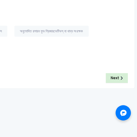
ভস
অনুমোদিত রসায়ন ফুড প্রিজারভেটিভস্ বা খাদ্য সংরক্ষক
Next