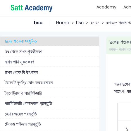
Academy
Adm
সবজির কৌটাজাতকরণ
মাছের কৌটাজাতকরণ
hsc
Home
hsc
রসায়ন
রসায়ন- প্রথম পত
সাসপেনশন ও কোয়াগুলেশন
দুধের শতকরা সংযুক্তি
দুধের শতকরা
রসায়ন- প্রথম প
দুধ থেকে মাখন পৃথকীকরণ
মাখন পানি মুক্তকরণ
মাখন থেকে ঘি উৎপাদন
টয়লেটে সুগন্ধি যোগ করার রসায়ন
গরুর দুধে
শতাংশ। গরু
টয়লেট্রিজ ও পারফিউমারি
পারফিউমারি গোলাপজল প্রস্তুতি
হেয়ার অয়েল প্রস্তুতি
টেলকম পাউডার প্রস্তুতি