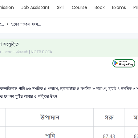
ission
Job Assistant
Skill
Course
Book
Exams
Pr
...
দুধের শতকরা সংয...
 সংযুক্তি
ত্র - রসায়ন - এইচএসসি | NCTB BOOK
র কম্পজিশনে পানি ৮৬ দশমিক ৫ শতাংশ, ল্যাকটোজ ৪ দশমিক ৮ শতাংশ, ফ্যাট ৪ দশমিক ৫ শত
র দুধ সব পুষ্টির আধার ও শক্তির উৎস।