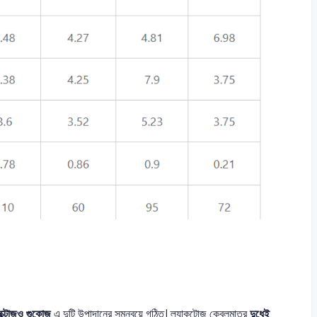
াক্টোজও গুকোজ
এ দুটি উপাদানের সমন্বয়ে গঠিত। ল্যাকটোজ কেবলমাত্র
দুধেই