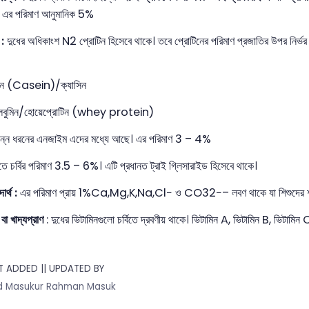
়। এর পরিমাণ আনুমানিক 5%
:
দুধের অধিকাংশ N2​ প্রোটিন হিসেবে থাকে। তবে প্রোটিনের পরিমাণ প্রজাতির উপর নির্ভর
েইন (Casein)/ক্যাসিন
কটালবুমিন/হোয়েপ্রোটিন (whey protein)
ভিন্ন ধরনের এনজাইম এদের মধ্যে আছে। এর পরিমাণ 3 – 4%
ে চর্বির পরিমাণ 3.5 – 6%। এটি প্রধানত ট্রাই গ্লিসারাইড হিসেবে থাকে।
র্থ :
এর পরিমাণ প্রায় 1%Ca,Mg,K,Na,Cl− ও CO32−​– লবণ থাকে যা শিশুদের শারীরিক ব
বা খাদ্যপ্রাণ
: দুধের ভিটামিনগুলো চর্বিতে দ্রবণীয় থাকে। ভিটামিন A, ভিটামিন B, ভিটামিন C
 ADDED || UPDATED BY
 Masukur Rahman Masuk