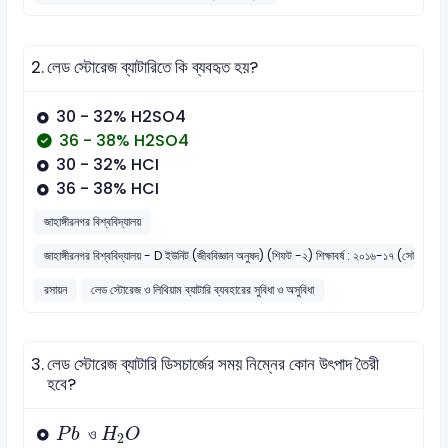
2.
লেড স্টোরেজ ব্যাটারিতে কি ব্যবহৃত হয়?
30 - 32% H2SO4
36 - 38% H2SO4
30 - 32% HCI
36 - 38% HCI
জাহাঙ্গীরনগর বিশ্ববিদ্যালয়
জাহাঙ্গীরনগর বিশ্ববিদ্যালয় - D ইউনিট (জীববিজ্ঞান অনুষদ) (শিফট -২) শিক্ষাবর্ষ : ২০১৬-১৭ (সেট : ৫)
রসায়ন
লেড স্টোরেজ ও লিথিয়াম ব্যাটারি ব্যবহারের সুবিধা ও অসুবিধা
3.
লেড স্টোরেজ ব্যাটারি ডিসচার্জের সময় নিম্নের কোন উৎপাদ তৈরী
হবে?
P
b
H
2
O
ও
P
b
H
O
2