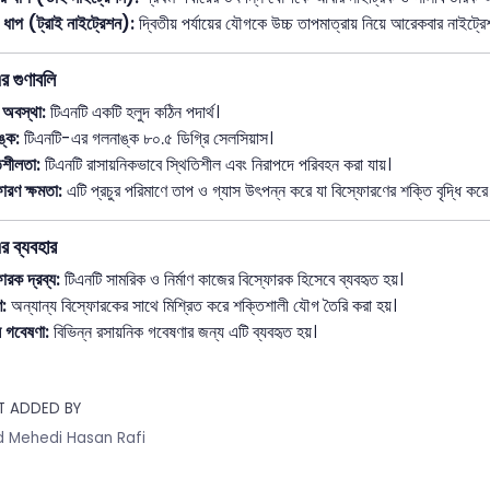
় ধাপ (ট্রাই নাইট্রেশন):
দ্বিতীয় পর্যায়ের যৌগকে উচ্চ তাপমাত্রায় নিয়ে আরেকবার নাইট্রে
র গুণাবলি
 অবস্থা:
টিএনটি একটি হলুদ কঠিন পদার্থ।
ঙ্ক:
টিএনটি-এর গলনাঙ্ক ৮০.৫ ডিগ্রি সেলসিয়াস।
িশীলতা:
টিএনটি রাসায়নিকভাবে স্থিতিশীল এবং নিরাপদে পরিবহন করা যায়।
োরণ ক্ষমতা:
এটি প্রচুর পরিমাণে তাপ ও গ্যাস উৎপন্ন করে যা বিস্ফোরণের শক্তি বৃদ্ধি করে
র ব্যবহার
োরক দ্রব্য:
টিএনটি সামরিক ও নির্মাণ কাজের বিস্ফোরক হিসেবে ব্যবহৃত হয়।
ণ:
অন্যান্য বিস্ফোরকের সাথে মিশ্রিত করে শক্তিশালী যৌগ তৈরি করা হয়।
ান গবেষণা:
বিভিন্ন রসায়নিক গবেষণার জন্য এটি ব্যবহৃত হয়।
T ADDED BY
 Mehedi Hasan Rafi