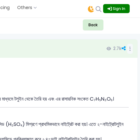
icing
Others
Sign In
Back
2.7k
িয়ার মাধ্যমে টলুইন থেকে তৈরি হয় এবং এর রাসায়নিক সংকেত C₇H₅N₃O₆।
ড (H₂SO₄) মিশ্রণে প্রাথমিকভাবে নাইট্রেট করা হয়। এতে ২-নাইট্রোটলুইন
যাসিডে প্রক্রিয়াজাত করে ২,৪-ডাই নাইট্রোটলুইন তৈরি করা হয়।