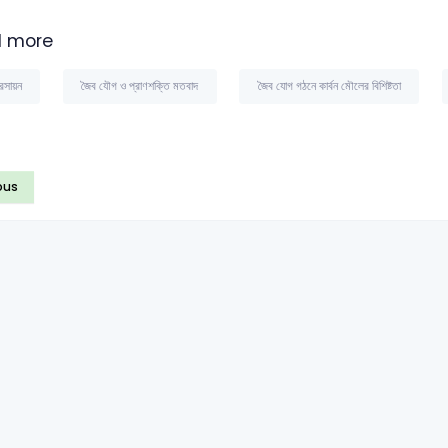
 more
রসায়ন
জৈব যৌগ ও প্রাণশক্তি মতবাদ
জৈব যোগ গঠনে কার্বন মৌলের বিশিষ্টতা
ous