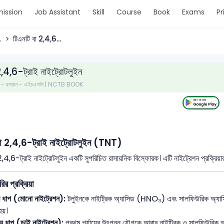
ission
Job Assistant
Skill
Course
Book
Exams
Pr
.
টিএনটি বা 2,4,6...
2,4,6-ট্রাই নাইট্রোটলুইন
পত্র - রসায়ন - এইচএসসি | NCTB BOOK
বা 2,4,6-ট্রাই নাইট্রোটলুইন (TNT)
2,4,6-ট্রাই নাইট্রোটলুইন একটি সুপরিচিত রাসায়নিক বিস্ফোরক। এটি নাইট্রেশন প্রক্র
ির প্রক্রিয়া
ম ধাপ (মোনো নাইট্রেশন):
টলুইনকে নাইট্রিক অ্যাসিড (HNO₃) এবং সালফিউরিক অ্যাসি
হয়।
ীয় ধাপ (ডাই নাইট্রেশন):
প্রথম পর্যায়ের উৎপন্ন যৌগকে আবার নাইট্রিক ও সালফিউরিক অ্