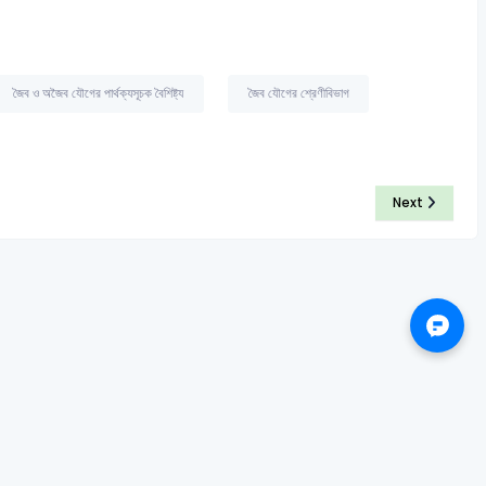
জৈব ও অজৈব যৌগের পার্থক্যসূচক বৈশিষ্ট্য
জৈব যৌগের শ্রেণীবিভাগ
Next