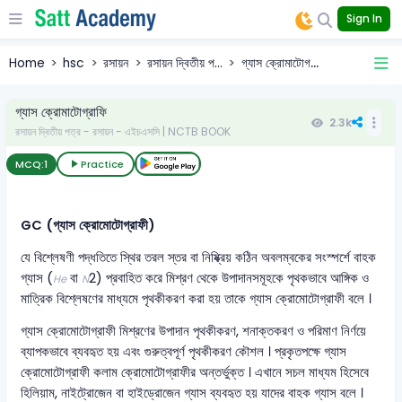
Sign In
Home
hsc
রসায়ন
রসায়ন দ্বিতীয় প...
গ্যাস ক্রোমাটোগ...
গ্যাস ক্রোমাটোগ্রাফি
2.3k
রসায়ন দ্বিতীয় পত্র - রসায়ন - এইচএসসি | NCTB BOOK
MCQ:
1
Practice
GC (গ্যাস ক্রোমোটোগ্রাফী)
যে বিশ্লেষণী পদ্ধতিতে স্থির তরল স্তর বা নিষ্ক্রিয় কঠিন অবলম্বকের সংস্পর্শে বাহক
গ্যাস (
বা
2​) প্রবাহিত করে মিশ্রণ থেকে উপাদানসমূহকে পৃথকভাবে আঙ্গিক ও
He
N
মাত্রিক বিশ্লেষণের মাধ্যমে পৃথকীকরণ করা হয় তাকে গ্যাস ক্রোমোটোগ্রাফী বলে ।
গ্যাস ক্রোমোটোগ্রাফী মিশ্রণের উপাদান পৃথকীকরণ, শনাক্তকরণ ও পরিমাণ নির্ণয়ে
ব্যাপকভাবে ব্যবহৃত হয় এবং গুরুত্বপূর্ণ পৃথকীকরণ কৌশল । প্রকৃতপক্ষে গ্যাস
ক্রোমোটোগ্রাফী কলাম ক্রোমোটোগ্রাফীর অন্তর্ভুক্ত । এখানে সচল মাধ্যম হিসেবে
হিলিয়াম, নাইট্রোজেন বা হাইড্রোজেন গ্যাস ব্যবহৃত হয় যাদের বাহক গ্যাস বলে ।