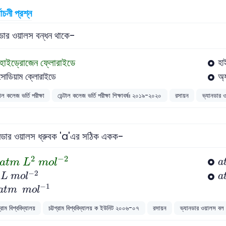
বাচনী প্রশ্ন
ডার ওয়ালস বন্ধন থাকে-
হাইড্রোজেন ফ্লোরাইডে
হা
সোডিয়াম ক্লোরাইডে
অ্
টাল কলেজ ভর্তি পরীক্ষা
ডেন্টাল কলেজ ভর্তি পরীক্ষা শিক্ষাবর্ষঃ ২০১৯-২০২০
রসায়ন
ভ্যানডার 
নডার ওয়ালস ধ্রুবক 'a'এর সঠিক একক-
a
t
m
L
2
m
o
l
-
2
a
2
−
2
a
t
m
L
m
o
l
a
L
m
o
l
-
2
a
−
2
L
m
o
l
a
a
t
m
m
o
l
-
1
−
1
a
t
m
m
o
l
গ্রাম বিশ্ববিদ্যালয়
চট্টগ্রাম বিশ্ববিদ্যালয় ক ইউনিট ২০০৬-০৭
রসায়ন
ভ্যানডার ওয়ালস বল