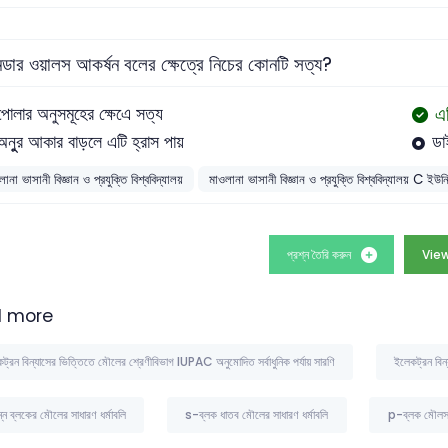
নডার ওয়ালস আকর্ষন বলের ক্ষেত্রে নিচের কোনটি সত্য?
এ
পোলার অনুসমূহের ক্ষেএে সত্য
অনুুর আকার বাড়লে এটি হ্রাস পায়
ডা
ানা ভাসানী বিজ্ঞান ও প্রযুক্তি বিশ্ববিদ্যালয়
মাওলানা ভাসানী বিজ্ঞান ও প্রযুক্তি বিশ্ববিদ্যালয় C ইউন
প্রশ্ন তৈরি করুন
View
 more
ট্রন বিন্যাসের ভিত্তিতে মৌলের শ্রেণীবিভাগ IUPAC অনুমোদিত সর্বাধুনিক পর্যায় সারণি
ইলেকট্রন বিন্
ন্ন ব্লকের মৌলের সাধারণ ধর্মাবলি
s-ব্লক ধাতব মৌলের সাধারণ ধর্মাবলি
p-ব্লক মৌলসমূ