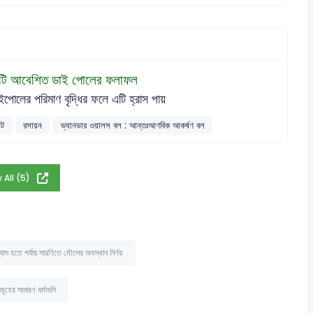
টি আবেশিত ডাই পোলের ফলাফল
ইপোলের পরিমাণ বৃদ্ধির ফলে এটি হ্রাস পায়
িট
রসায়ন
ভ্যানডার ওয়ালস বল : আন্তঃআণবিক আকর্ষণ বল
 All (5)
যাস হতে পর্যায় সারণিতে মৌলের অবস্থান নির্ণয়
হের সাধারণ ধর্মাবলি