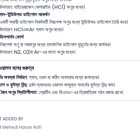
উদাহরণ: হাইড্রোজেন ক্লোরাইড (HCl) অণুর মধ্যে।
োল-ইন্ডিউসড ডাইপোল আকর্ষণ
একটি স্থায়ী ডাইপোল নিকটবর্তী নিরপেক্ষ অণুর মধ্যে ইন্ডিউসড ডাইপোল তৈরি করে।
উদাহরণ: HClএবংAr গ্যাস অণুর মধ্যে।
 ডিসপার্সন ফোর্স
নিরপেক্ষ অণু বা পরমাণুর মধ্যে তাৎক্ষণিক ডাইপোল মুহূর্তের জন্য কার্যকর।
উদাহরণ: N2, O2বা Ar-এর মতো অণুর মধ্যে।
ওয়ালস বলের গুরুত্ব
ের অবস্থা নির্ধারণ
: গ্যাস, তরল বা কঠিন অবস্থার মধ্যে রূপান্তর।
চাপ ও ফুটন্ত বিন্দু
: দুর্বল ভ্যানডার ওয়ালস বলযুক্ত পদার্থের ফুটন্ত বিন্দু কম।
জৈব অণুর স্থিতিশীলতা
: প্রোটিন এবং ডিএনএ-এর ত্রিমাত্রিক গঠন বজায় রাখে।
T ADDED BY
 Mehedi Hasan Rafi