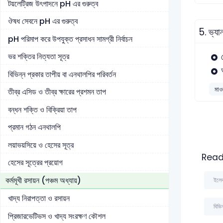
টয়লেট্রিজ উৎপাদনে pH এর গুরুত্ব
ঔষধ সেবনে pH এর গুরুত্ব
5.
ভ্যা
pH পরিমাপ করে উপযুক্ত প্রসাধন সামগ্রী নির্বাচন
ভর শক্তির নিত্যতা সূত্র
বিভিন্ন প্রকার তাপীয় বা এনথালপির পরিবর্তন
মাওল
তীব্র এসিড ও তীব্র ক্ষারের প্রশমন তাপ
বন্ধন শক্তি ও বিক্রিয়া তাপ
প্রমান গঠন এনথালপি
লয়াভয়সিয়ে ও হেসের সূত্র
Read
হেসের সূত্রের প্রয়োগ
কর্মমূখী রসায়ন (পঞ্চম অধ্যায়)
ইলেক
খাদ্য নিরাপত্তা ও রসায়ন
বিভি
প্রিজারভেটিভস ও খাদ্য সংরক্ষণ কৌশল