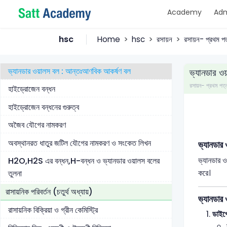
Academy
Adm
আয়নিক যৌগে সমযোজী বৈশিষ্ট্য
আয়ণিক বিভব বা আয়ণিক পটেনসিয়াল
hsc
Home
hsc
রসায়ন
রসায়ন- প্রথম পত
মৌলের কর্ণের সম্পর্ক
ভ্যানডার ওয়ালস বল : আন্তঃআণবিক আকর্ষণ বল
ভ্যানডার ও
রসায়ন- প্রথম প
হাইড্রোজেন বন্ধন
হাইড্রোজেন বন্ধনের গুরুত্ব
অজৈব যৌগের নামকরণ
অবস্থানরত ধাতুর জটিল যৌগের নামকরণ ও সংকেত লিখন
ভ্যানডার
ভ্যানডার ও
H2O,H2S এর বন্ধন,H-বন্ধন ও ভ্যানডার ওয়ালস বলের
করে।
তুলনা
রাসায়নিক পরিবর্তন (চতুর্থ অধ্যায়)
ভ্যানডার
রাসায়নিক বিক্রিয়া ও গ্রীন কেমিস্ট্রি
ডাইপ