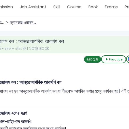
ission
Job Assistant
Skill
Course
Book
Exams
Pr
...
ভ্যানডার ওয়ালস...
য়ালস বল : আন্তঃআণবিক আকর্ষণ বল
ত্র - রসায়ন - এইচএসসি | NCTB BOOK
MCQ:
5
Practice
 ওয়ালস বল : আন্তঃআণবিক আকর্ষণ বল
য়ালস বল হল আন্তঃআণবিক আকর্ষণ বল যা নিরপেক্ষ আণবিক কণার মধ্যে কার্যকর হয়। এটি তুলনামূ
 ওয়ালস বলের ধরণ
োল-ডাইপোল আকর্ষণ
স্থায়ী ডাইপোল মুহূর্তযুক্ত অণুর মধ্যে কার্যকর।