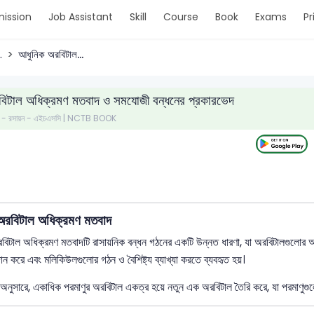
ission
Job Assistant
Skill
Course
Book
Exams
Pr
.
আধুনিক অরবিটাল...
িটাল অধিক্রমণ মতবাদ ও সমযোজী বন্ধনের প্রকারভেদ
পত্র - রসায়ন - এইচএসসি | NCTB BOOK
অরবিটাল অধিক্রমণ মতবাদ
িটাল অধিক্রমণ মতবাদটি রাসায়নিক বন্ধন গঠনের একটি উন্নত ধারণা, যা অরবিটালগুলোর অধিক
দান করে এবং মলিকিউলগুলোর গঠন ও বৈশিষ্ট্য ব্যাখ্যা করতে ব্যবহৃত হয়।
নুসারে, একাধিক পরমাণুর অরবিটাল একত্র হয়ে নতুন এক অরবিটাল তৈরি করে, যা পরমাণুগু