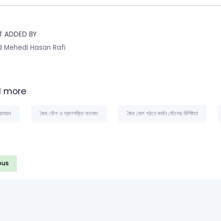
T ADDED BY
 Mehedi Hasan Rafi
 more
রসায়ন
জৈব যৌগ ও প্রাণশক্তি মতবাদ
জৈব যোগ গঠনে কার্বন মৌলের বিশিষ্টতা
ous