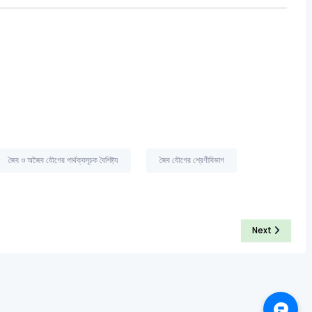
জৈব ও অজৈব যৌগের পার্থক্যসূচক বৈশিষ্ট্য
জৈব যৌগের শ্রেণীবিভাগ
Next