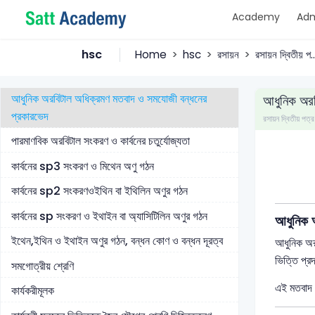
Academy
Adm
জৈব যৌগের শ্রেণীবিভাগ
জৈব যৌগে বন্ধন প্রকৃতি
hsc
Home
hsc
রসায়ন
রসায়ন দ্বিতীয় প..
সমযোজী বন্ধনের ইলেকট্রনীয় তত্ত্ব
আধুনিক অরবিটাল অধিক্রমণ মতবাদ ও সমযোজী বন্ধনের
আধুনিক অরব
প্রকারভেদ
রসায়ন দ্বিতীয় 
পারমাণবিক অরবিটাল সংকরণ ও কার্বনের চতুর্যোজ্যতা
কার্বনের sp3 সংকরণ ও মিথেন অণু গঠন
কার্বনের sp2 সংকরণওইথিন বা ইথিলিন অণুর গঠন
কার্বনের sp সংকরণ ও ইথাইন বা অ্যাসিটিলিন অণুর গঠন
আধুনিক 
ইথেন,ইথিন ও ইথাইন অণুর গঠন, বন্ধন কোণ ও বন্ধন দূরত্ব
আধুনিক অরব
ভিত্তি প্র
সমগোত্রীয় শ্রেণি
এই মতবাদ অ
কার্যকরীমূলক