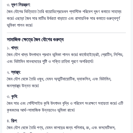
৩.
দূষণ নিয়ন্ত্রণ:
জৈব যৌগের ভিত্তিতে তৈরি বায়োডিগ্রেডেবল প্লাস্টিক পরিবেশ দূষণ কমাতে সাহায্য
করে। এছাড়া জৈব সার মাটির উর্বরতা বাড়াতে এবং রাসায়নিক সার কমাতে গুরুত্বপূর্ণ
ভূমিকা পালন করে।
সামাজিক ক্ষেত্রে জৈব যৌগের গুরুত্ব
১.
খাদ্য:
জৈব যৌগ খাদ্য উৎপাদনে প্রধান ভূমিকা পালন করে। কার্বোহাইড্রেট, প্রোটিন, লিপিড,
এবং ভিটামিন মানবদেহের পুষ্টি ও শক্তি চাহিদা পূরণে অপরিহার্য।
২.
স্বাস্থ্য:
জৈব যৌগ থেকে তৈরি ওষুধ, যেমন অ্যান্টিবায়োটিক, ভ্যাকসিন, এবং ভিটামিন,
জনস্বাস্থ্য উন্নত করে।
৩.
কৃষি:
জৈব সার এবং পেস্টিসাইড কৃষি উৎপাদন বৃদ্ধি ও পরিবেশ সংরক্ষণে সহায়তা করে। এটি
কৃষকদের আর্থ-সামাজিক উন্নয়নেও ভূমিকা রাখে।
৪.
শিল্প:
জৈব যৌগ থেকে তৈরি পণ্য, যেমন কাপড়ের জন্য পলিমার, রং, এবং কসমেটিকস,