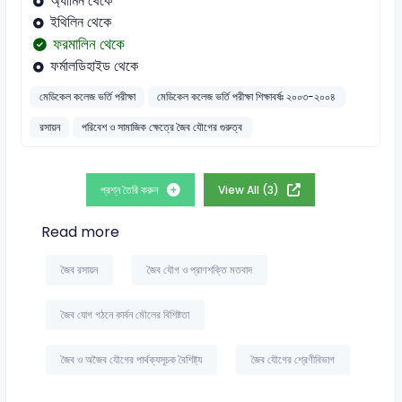
অ্যামিন থেকে
ইথিলিন থেকে
ফরমালিন থেকে
ফর্মালডিহাইড থেকে
মেডিকেল কলেজ ভর্তি পরীক্ষা
মেডিকেল কলেজ ভর্তি পরীক্ষা শিক্ষাবর্ষঃ ২০০৩-২০০৪
রসায়ন
পরিবেশ ও সামাজিক ক্ষেত্রে জৈব যৌগের গুরুত্ব
প্রশ্ন তৈরি করুন
View All (3)
Read more
জৈব রসায়ন
জৈব যৌগ ও প্রাণশক্তি মতবাদ
জৈব যোগ গঠনে কার্বন মৌলের বিশিষ্টতা
জৈব ও অজৈব যৌগের পার্থক্যসূচক বৈশিষ্ট্য
জৈব যৌগের শ্রেণীবিভাগ