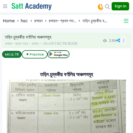
Sign In
Home
hsc
রসায়ন
রসায়ন- প্রথম পত...
তড়িৎ চুম্বকীয় ব...
তড়িৎ চুম্বকীয় বর্ণালির অঞ্চলসমূহ
2.8k
রসায়ন- প্রথম পত্র - রসায়ন - এইচএসসি | NCTB BOOK
MCQ:
78
Practice
তড়িৎ চুম্বকীয় বর্ণালির অঞ্চলসমূহ