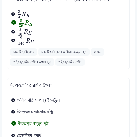
3
4
R
H
3
R
H
4
5
36
R
H
5
R
H
36
3
16
R
H
3
R
H
16
9
144
R
H
9
R
H
144
ঢাকা বিশ্ববিদ্যালয়
ঢাকা বিশ্ববিদ্যালয় ক বিভাগ ২০২০-২১
রসায়ন
তড়িৎ চুম্বকীয় বর্ণালির অঞ্চলসমূহ
তড়িৎ চুম্বকীয় বর্ণালি
4.
অবলোহিত রশ্মির উৎস-
অধিক গতি সম্পন্ন ইলেক্ট্রন
উত্তেজক আলোক রশ্মি
উত্তপ্ত বস্তুর পৃষ্ঠ
তেজক্রিয় পদার্থ