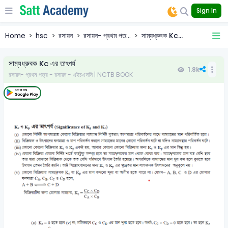
Sign In
Home
hsc
রসায়ন
রসায়ন- প্রথম পত...
সাম্যধ্রুবক Kc...
সাম্যধ্রুবক Kc এর তাৎপর্য
1.8k
রসায়ন- প্রথম পত্র - রসায়ন - এইচএসসি | NCTB BOOK