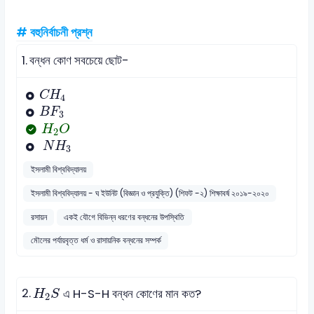
# বহুনির্বাচনী প্রশ্ন
1.
বন্ধন কোণ সবচেয়ে ছোট-
C
H
4
C
H
4
B
F
3
B
F
3
H
2
O
H
O
2
N
H
3
N
H
3
ইসলামী বিশ্ববিদ্যালয়
ইসলামী বিশ্ববিদ্যালয় - ঘ ইউনিট (বিজ্ঞান ও প্রযুক্তি) (শিফট -২) শিক্ষাবর্ষ ২০১৯-২০২০
রসায়ন
একই যৌগে বিভিন্ন ধরণের বন্ধনের উপস্থিতি
মৌলের পর্যায়বৃত্ত ধর্ম ও রাসায়নিক বন্ধনের সম্পর্ক
H
2
S
2.
এ H-S-H বন্ধন কোণের মান কত?
H
S
2