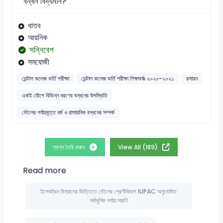
বন্ধন বিদ্যমান?
ধাতব
আয়নিক
সন্নিবেশ
সমযোজী
ডেন্টাল কলেজ ভর্তি পরীক্ষা
ডেন্টাল কলেজ ভর্তি পরীক্ষা শিক্ষাবর্ষঃ ২০২০-২০২১
রসায়ন
একই যৌগে বিভিন্ন ধরণের বন্ধনের উপস্থিতি
মৌলের পর্যায়বৃত্ত ধর্ম ও রাসায়নিক বন্ধনের সম্পর্ক
প্রশ্ন তৈরি করুন
View All (189)
Read more
ইলেকট্রন বিন্যাসের ভিত্তিতে মৌলের শ্রেণীবিভাগ IUPAC অনুমোদিত
সর্বাধুনিক পর্যায় সারণি