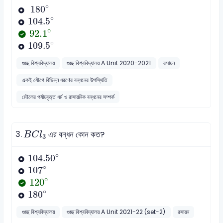
180
∘
∘
180
104.5
∘
∘
104.5
92.1
∘
∘
92.1
109.5
∘
∘
109.5
গুচ্ছ বিশ্ববিদ্যালয়
গুচ্ছ বিশ্ববিদ্যালয় A Unit 2020-2021
রসায়ন
একই যৌগে বিভিন্ন ধরণের বন্ধনের উপস্থিতি
মৌলের পর্যায়বৃত্ত ধর্ম ও রাসায়নিক বন্ধনের সম্পর্ক
B
C
l
3
3.
এর বন্ধন কোন কত?
B
C
l
3
104.50
∘
∘
104.50
107
∘
∘
107
120
∘
∘
120
180
∘
∘
180
গুচ্ছ বিশ্ববিদ্যালয়
গুচ্ছ বিশ্ববিদ্যালয় A Unit 2021-22 (set-2)
রসায়ন