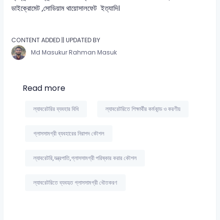
ডাইক্রোমেট ,সোডিয়াম থায়োসালফেট ইত্যাদি।
CONTENT ADDED || UPDATED BY
Md Masukur Rahman Masuk
Read more
ল্যাবরেটরির ব্যবহার বিধি
ল্যাবরেটরিতে শিক্ষার্থীর কর্মকান্ড ও করণীয়
গ্লাসসামগ্রী ব্যবহারের নিরাপদ কৌশল
ল্যাবরেটরি,যন্ত্রপাতি,গ্লাসসামগ্রী পরিষ্কার করার কৌশল
ল্যাবরেটরিতে ব্যবহৃত গ্লাসসামগ্রী ধৌতকরণ