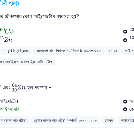
বাচনী প্রশ্ন
ন্সার চিকিৎসায় কোন আইসোটোপ ব্যবহৃত হয়?
C
60
o
P
60
3
C
o
Z
65
n
I
1
65
1
Z
n
াদেশ কৃষি বিশ্ববিদ্যালয়
বাংলাদেশ কৃষি বিশ্ববিদ্যালয় শিক্ষাবর্ষঃ ২০১৭-২০১৮
রসায়ন
আইসোট
ের তেজস্ক্রিয়তা ও তেজস্ক্রিয় আইসোটোপ
29
64
Z
30
64
n
64
এবং
হল পরস্পর -
C
Z
n
30
আইসোটোন
আ
আইসোবার
কো
টাল কলেজ ভর্তি পরীক্ষা
ডেন্টাল কলেজ ভর্তি পরীক্ষা শিক্ষাবর্ষঃ ২০০৭-২০০৮
রসায়ন
আইসোটোপে