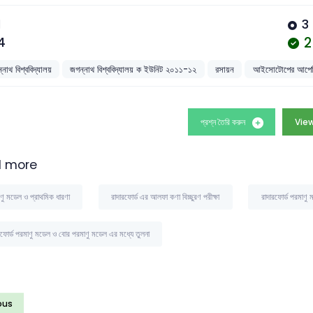
1
3
2
4
্নাথ বিশ্ববিদ্যালয়
জগন্নাথ বিশ্ববিদ্যালয় ক ইউনিট ২০১১-১২
রসায়ন
আইসোটোপের আপেক্ষ
প্রশ্ন তৈরি করুন
View
 more
ণু মডেল ও প্রাথমিক ধারণা
রাদারফোর্ড এর আলফা কণা বিচ্ছুরণ পরীক্ষা
রাদারফোর্ড পরমাণু 
রফোর্ড পরমাণু মডেল ও বোর পরমাণু মডেল এর মধ্যে তুলনা
ous