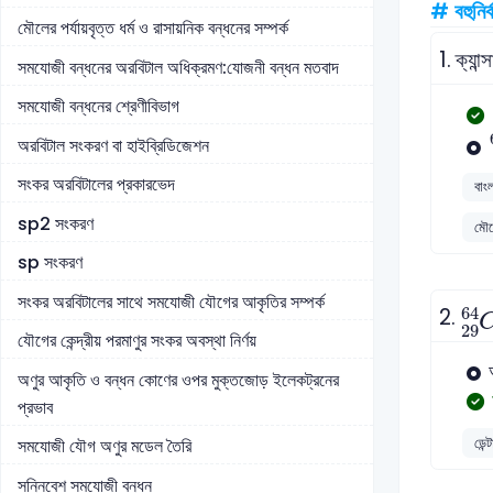
# বহুনির্
মৌলের পর্যায়বৃত্ত ধর্ম ও রাসায়নিক বন্ধনের সম্পর্ক
1.
ক্যা
সমযোজী বন্ধনের অরবিটাল অধিক্রমণ:যোজনী বন্ধন মতবাদ
সমযোজী বন্ধনের শ্রেণীবিভাগ
অরবিটাল সংকরণ বা হাইব্রিডিজেশন
সংকর অরবিটালের প্রকারভেদ
বাংল
sp2 সংকরণ
মৌল
sp সংকরণ
C
সংকর অরবিটালের সাথে সমযোজী যৌগের আকৃতির সম্পর্ক
2.
64
29
যৌগের কেন্দ্রীয় পরমাণুর সংকর অবস্থা নির্ণয়
অণুর আকৃতি ও বন্ধন কোণের ওপর মুক্তজোড় ইলেকট্রনের
প্রভাব
ডেন্
সমযোজী যৌগ অণুর মডেল তৈরি
সন্নিবেশ সমযোজী বন্ধন