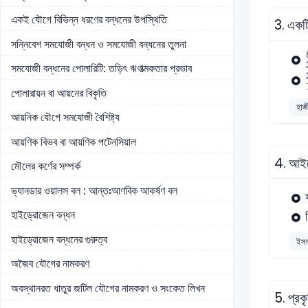
একই যৌগে বিভিন্ন ধরণের বন্ধনের উপস্থিতি
3.
একটি
সন্নিবেশ সমযোজী বন্ধন ও সমযোজী বন্ধনের তুলনা
সমযোজী বন্ধনের পোলারিটি: তড়িৎ ঋণাত্মকতার প্রভাব
পোলারায়ন বা আয়নের বিকৃতি
হাজী
আয়নিক যৌগে সমযোজী বৈশিষ্ট্য
আয়ণিক বিভব বা আয়ণিক পটেনসিয়াল
4.
আইস
মৌলের কর্ণের সম্পর্ক
ভ্যানডার ওয়ালস বল : আন্তঃআণবিক আকর্ষণ বল
হাইড্রোজেন বন্ধন
হাইড্রোজেন বন্ধনের গুরুত্ব
ইসল
অজৈব যৌগের নামকরণ
অবস্থানরত ধাতুর জটিল যৌগের নামকরণ ও সংকেত লিখন
5.
প্র