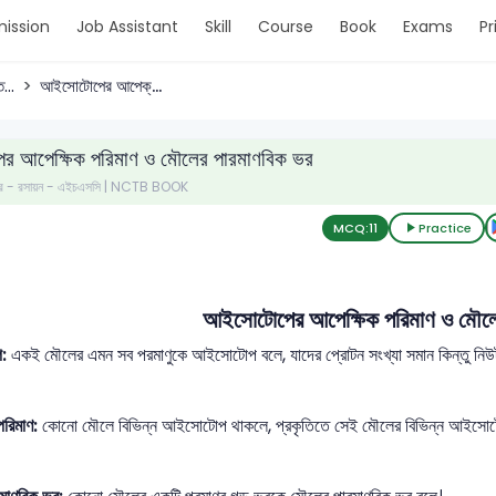
ission
Job Assistant
Skill
Course
Book
Exams
Pr
...
আইসোটোপের আপেক্...
 আপেক্ষিক পরিমাণ ও মৌলের পারমাণবিক ভর
ত্র - রসায়ন - এইচএসসি | NCTB BOOK
MCQ:
11
Practice
আইসোটোপের আপেক্ষিক পরিমাণ ও মৌলে
:
একই মৌলের এমন সব পরমাণুকে আইসোটোপ বলে, যাদের প্রোটন সংখ্যা সমান কিন্তু নিউট্রন
রিমাণ:
কোনো মৌলে বিভিন্ন আইসোটোপ থাকলে, প্রকৃতিতে সেই মৌলের বিভিন্ন আইসোটো