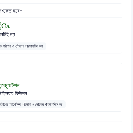
 সংকেত হবে-
Ca
20
40
0
Ca
0
নটিই নয়
 পরিমাণ ও মৌলের পারমাণবিক ভর
রান্সম্যুটেশন
উক্লিয়ার ফিউশন
োপের আপেক্ষিক পরিমাণ ও মৌলের পারমাণবিক ভর