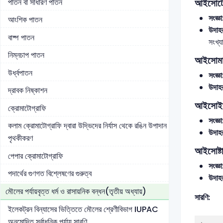
পাতন বা সাধারণ পাতন
আইসোট
সংজ্ঞা
আংশিক পাতন
উদাহ
বাষ্প পাতন
সংখ্য
নিম্নচাপ পাতন
আইসোম
উর্ধ্বপাতন
সংজ্ঞা
উদাহ
দ্রাবক নিষ্কাশন
আইসোইল
ক্রোমাটোগ্রাফি
সংজ্ঞা
কলাম ক্রোমাটোগ্রাফি দ্বারা উদ্ভিদের নির্যাস থেকে রঙিন উপাদান
উদাহ
পৃথকীকরণ
আইসোষ্
পেপার ক্রোমাটোগ্রাফি
সংজ্ঞা
পদার্থের গুণগত বিশ্লেষণের গুরুত্ব
উদাহ
মৌলের পর্যায়বৃত্ত ধর্ম ও রাসায়নিক বন্ধন(তৃতীয় অধ্যায়)
সারণি:
ইলেকট্রন বিন্যাসের ভিত্তিতে মৌলের শ্রেণীবিভাগ IUPAC
অনুমোদিত সর্বাধুনিক পর্যায় সারণি