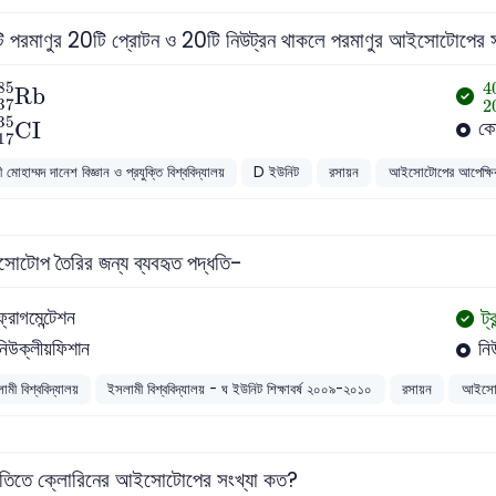
 পরমাণুর 20টি প্রোটন ও 20টি নিউট্রন থাকলে পরমাণুর আইসোটোপের
Rb
37
85
4
85
Rb
37
2
CI
17
35
35
কো
CI
17
 মোহাম্মদ দানেশ বিজ্ঞান ও প্রযুক্তি বিশ্ববিদ্যালয়
D ইউনিট
রসায়ন
আইসোটোপের আপেক্ষিক
োটোপ তৈরির জন্য ব্যবহৃত পদ্ধতি-
ট্
ফ্রাগমেন্টেশন
নিউক্লীয়ফিশান
নি
ামী বিশ্ববিদ্যালয়
ইসলামী বিশ্ববিদ্যালয় - ঘ ইউনিট শিক্ষাবর্ষ ২০০৯-২০১০
রসায়ন
আইসোট
কৃতিতে ক্লোরিনের আইসোটোপের সংখ্যা কত?