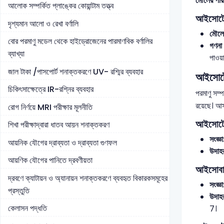
মৌলের পার
আলোক সম্পর্কিত প্লাঙ্কের কোয়ান্টাম তত্ত্ব
আইসোটোপ
দৃশ্যমান আলো ও রেখা বর্ণালি
মৌলের
বোর পরমাণু মডেল থেকে হাইড্রোজেনের পারমাণবিক বর্ণালির
গণনা 
ব্যাখ্যা
পাওয়া
জাল টাকা /পাসপোর্ট শনাক্তকরণে UV- রশ্মির ব্যবহার
আইসোটো
চিকিৎসাক্ষেত্রে IR-রশ্নির ব্যবহার
পরমাণু সম্
রয়েছে। আস
রোগ নির্ণয়ে MRI পরীক্ষার মূলনীতি
আইসোট
শিখা পরীক্ষাদ্বারা ধাতব আয়ন শনাক্তকরণ
সংজ্ঞা
আয়নিক যৌগের দ্রাব্যতা ও দ্রাব্যতা গুণফল
উদাহ
আয়ণিক যৌগের পানিতে দ্রবণীয়তা
আইসোব
দ্রবণে ক্যাটায়ন ও অ্যানায়ন শনাক্তকরণে ব্যবহৃত বিকারকসমূহের
সংজ্ঞা
প্রস্তুতি
উদাহ
কেলাসন পদ্ধতি
7।