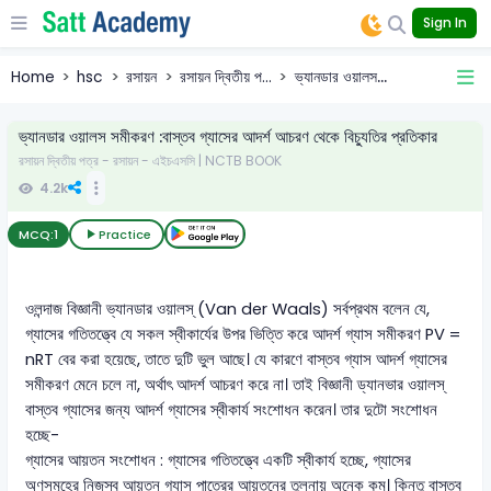
Sign In
Home
hsc
রসায়ন
রসায়ন দ্বিতীয় প...
ভ্যানডার ওয়ালস...
ভ্যানডার ওয়ালস সমীকরণ :বাস্তব গ্যাসের আদর্শ আচরণ থেকে বিচ্যুতির প্রতিকার
রসায়ন দ্বিতীয় পত্র - রসায়ন - এইচএসসি | NCTB BOOK
4.2k
MCQ:
1
Practice
ওলন্দাজ বিজ্ঞানী ভ্যানডার ওয়ালস্ (Van der Waals) সর্বপ্রথম বলেন যে,
গ্যাসের গতিতত্ত্বে যে সকল স্বীকার্যের উপর ভিত্তি করে আদর্শ গ্যাস সমীকরণ PV =
nRT বের করা হয়েছে, তাতে দুটি ভুল আছে। যে কারণে বাস্তব গ্যাস আদর্শ গ্যাসের
সমীকরণ মেনে চলে না, অর্থাৎ আদর্শ আচরণ করে না। তাই বিজ্ঞানী ড্যানভার ওয়ালস্
বাস্তব গ্যাসের জন্য আদর্শ গ্যাসের স্বীকার্য সংশোধন করেন। তার দুটো সংশোধন
হচ্ছে-
গ্যাসের আয়তন সংশোধন : গ্যাসের গতিতত্ত্বে একটি স্বীকার্য হচ্ছে, গ্যাসের
অণুসমূহের নিজস্ব আয়তন গ্যাস পাত্রের আয়তনের তুলনায় অনেক কম। কিন্তু বাস্তব