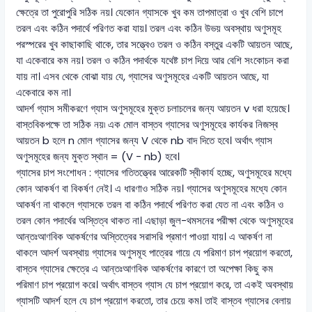
ক্ষেত্রে তা পুরোপুরি সঠিক নয়। যেকোন গ্যাসকে খুব কম তাপমাত্রা ও খুব বেশি চাপে
তরল এবং কঠিন পদার্থে পরিণত করা যায়। তরল এবং কঠিন উভয় অবস্থায় অণুসমূহ
পরস্পরের খুব কাছাকাছি থাকে, তার সত্ত্বেও তরল ও কঠিন বস্তুর একটি আয়তন আছে,
যা একেবারে কম নয়। তরল ও কঠিন পদার্থকে যথেষ্ট চাপ দিয়ে আর বেশি সংকোচন করা
যায় না। এসব থেকে বোঝা যায় যে, গ্যাসের অণুসমূহের একটি আয়তন আছে, যা
একেবারে কম না।
আদর্শ গ্যাস সমীকরণে গ্যাস অণুসমূহের মুক্ত চলাচলের জন্য আয়তন v ধরা হয়েছে।
বাস্তবিকপক্ষে তা সঠিক নয়৷ এক মোল বাস্তব গ্যাসের অণুসমূহের কার্যকর নিজস্ব
আয়তন b হলে n মোল গ্যাসের জন্য V থেকে nb বাদ দিতে হবে। অর্থাৎ গ্যাস
অণুসমূহের জন্য মুক্ত স্থান = (V - nb) হবে।
গ্যাসের চাপ সংশোধন : গ্যাসের গতিতত্ত্বের আরেকটি স্বীকার্য হচ্ছে, অণুসমূহের মধ্যে
কোন আকর্ষণ বা বিকর্ষণ নেই। এ ধারণাও সঠিক নয়। গ্যাসের অণুসমূহের মধ্যে কোন
আকর্ষণ না থাকলে গ্যাসকে তরল বা কঠিন পদার্থে পরিণত করা যেত না এবং কঠিন ও
তরল কোন পদার্থের অস্তিত্ব থাকত না। এছাড়া জুল-থমসনের পরীক্ষা থেকে অণুসমূহের
আন্তঃআণবিক আকর্ষণের অস্তিত্বের সরাসরি প্রমাণ পাওয়া যায়। এ আকর্ষণ না
থাকলে আদর্শ অবস্থায় গ্যাসের অণুসমূহ পাত্রের গায়ে যে পরিমাণ চাপ প্রয়োগ করতো,
বাস্তব গ্যাসের ক্ষেত্রে এ আন্তঃআণবিক আকর্ষণের কারণে তা অপেক্ষা কিছু কম
পরিমাণ চাপ প্রয়োগ করে। অর্থাৎ বাস্তব গ্যাস যে চাপ প্রয়োগ করে, তা একই অবস্থায়
গ্যাসটি আদর্শ হলে যে চাপ প্রয়োগ করতো, তার চেয়ে কম। তাই বাস্তব গ্যাসের বেলায়