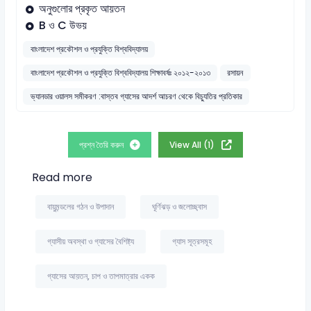
অনুগুলোর প্রকৃত আয়তন
B ও C উভয়
বাংলাদেশ প্রকৌশল ও প্রযুক্তি বিশ্ববিদ্যালয়
বাংলাদেশ প্রকৌশল ও প্রযুক্তি বিশ্ববিদ্যালয় শিক্ষাবর্ষঃ ২০১২-২০১৩
রসায়ন
ভ্যানডার ওয়ালস সমীকরণ :বাস্তব গ্যাসের আদর্শ আচরণ থেকে বিচ্যুতির প্রতিকার
প্রশ্ন তৈরি করুন
View All (1)
Read more
বায়ুমন্ডলের গঠন ও উপাদান
ঘূর্ণিঝড় ও জলোচ্ছ্বাস
গ্যাসীয় অবস্থা ও গ্যাসের বৈশিষ্ট্য
গ্যাস সূত্রসমূহ
গ্যাসের আয়তন, চাপ ও তাপমাত্রার একক