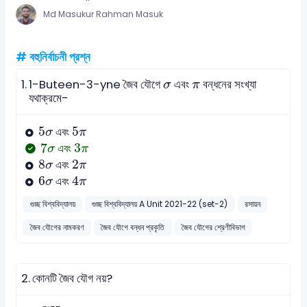
Md Masukur Rahman Masuk
# বহুনির্বাচনী প্রশ্ন
σ
π
1.
1-Buteen-3-yne জৈব যৌগে
এবং
বন্ধনের সংখ্যা
σ
π
যথাক্রমে-
5
σ
5
π
5
5
এবং
σ
π
7
σ
3
π
7
3
এবং
σ
π
8
σ
2
π
8
2
এবং
σ
π
4
π
6
σ
6
4
এবং
σ
π
গুচ্ছ বিশ্ববিদ্যালয়
গুচ্ছ বিশ্ববিদ্যালয় A Unit 2021-22 (set-2)
রসায়ন
জৈব যৌগের নামকরণ
জৈব যৌগে বন্ধন প্রকৃতি
জৈব যৌগের শ্রেণীবিভাগ
2.
কোনটি জৈব যৌগ নয়?
C
H
4