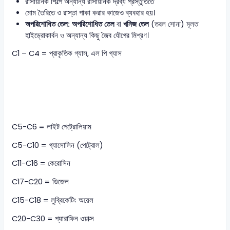
রাসায়নিক শিল্পে অন্যান্য রাসায়নিক দ্রব্য প্রস্তুতিতে
মোম তৈরিতে ও রাস্তা পাকা করার কাজেও ব্যবহার হয়।
অপরিশোধিত তেল:
অপরিশোধিত
তেল
বা
খনিজ
তেল
(তরল সোনা) মূলত
হাইড্রোকার্বন ও অন্যান্য কিছু জৈব যৌগের মিশ্রণ।
C1 – C4 = প্রাকৃতিক গ্যাস, এল পি গ্যাস
C5-C6 = লাইট পেট্রোলিয়াম
C5-C10 = গ্যাসোলিন (পেট্রোল)
C11-C16 = কেরোসিন
C17-C20 = ডিজেল
C15-C18 = লুব্রিকেটিং অয়েল
C20-C30 = প্যারাফিন ওয়াক্স