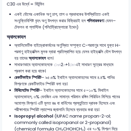
C30 এর উর্ধ্বে = বিটুমিন
একই যৌগের একাধিক অণু চাপ, তাপ ও প্রভাবকের উপস্থিতিতে একই
সংযুক্তিবিশিষ্ট বৃহৎ অণু উৎপন্ন করার বিক্রিয়াই হল
পলিমারকরণ
। যেমন–
টেফলন বা প্লাস্টিক (পলিটেট্রাফ্লোরো ইথেন)
অ্যালকোহল
অ্যালিফেটিক হাইড্রোকার্বনের অণুস্থিত সম্পৃক্ত C-পরমাণুর সাথে যুক্ত H-
পরমাণু হাইড্রক্সিল মূলক দ্বারা প্রতিস্থাপিত হয়ে যেসব হাইড্রক্সি যৌগ উৎপন্ন
হয় তাদের
অ্যালকোহল
বলে।
সাধারণভাবে অ্যালকোহলকে
2
+1​
এই সাধারণ সূত্রের মাধ্যমে
Cn
H
n
OH
প্রকাশ করা হয়ে থাকে।
রেকটিফাইড স্পিরিট
– ৯৫.৬% ইথাইল অ্যালকোহলের সাথে ৪.৪% পানির
মিশ্রণকে রেকটিফাইড স্পিরিট বলা হয়।
মিথিলেটেড স্পিরিট
– ইথাইল অ্যালকোহলের সাথে ৫–১০% মিথাইল
অ্যালকোহল, ৩% বেনজিন এবং সামান্য পরিমান রঙ্গিন পিরিডিন মিশিয়ে পানের
অযোগ্য মিশ্রণ। এটি মূলত রঙ বা বার্নিশের প্রস্তুতিতে দ্রাবক হিসেবে এবং
পরীক্ষাগারে স্পিরিট ল্যাম্পের জ্বালানি হিসেবে ব্যবহার করা হয়।
Isopropyl alcohol
(IUPAC name propan-2-ol;
commonly called isopropanol or 2-propanol)
(chemical formula CH₃CHOHCH₃) এর ৭০% মিশ্রণ দিয়ে