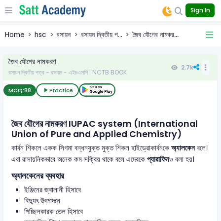
Sign In
Home
hsc
রসায়ন
রসায়ন দ্বিতীয় প...
জৈব যৌগের নামকর...
জৈব যৌগের নামকরণ
2.7k
রসায়ন দ্বিতীয় পত্র - রসায়ন - এইচএসসি | NCTB BOOK
MCQ:
88
Practice
জৈব যৌগের নামকরণ IUPAC system (International
Union of Pure and Applied Chemistry)
কার্বন শিকলে একক সিগমা বন্ধনযুক্ত মুক্ত শিকল হাইড্রোকার্বনকে
অ্যালকেন
বলে।
এরা রাসায়নিকভাবে অনেক কম সক্রিয় থাকে বলে এদেরকে
প্যারাফিন
ও বলা হয়।
অ্যালকেনের ব্যবহার
ইঞ্জিনের জ্বালানী হিসাবে
বিদ্যুৎ উৎপাদনে
পিচ্ছিলকারক তেল হিসাবে