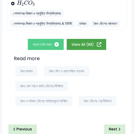
H
2
C
O
3
H
C
O
2
3
গোপালগঞ্জ বিজ্ঞান ও প্রযুক্তি বিশ্ববিদ্যালয়
গোপালগঞ্জ বিজ্ঞান ও প্রযুক্তি বিশ্ববিদ্যালয় A ইউনিট
রসায়ন
জৈব যৌগের নামকরণ
প্রশ্ন তৈরি করুন
View All (88)
Read more
জৈব রসায়ন
জৈব যৌগ ও প্রাণশক্তি মতবাদ
জৈব যোগ গঠনে কার্বন মৌলের বিশিষ্টতা
জৈব ও অজৈব যৌগের পার্থক্যসূচক বৈশিষ্ট্য
জৈব যৌগের শ্রেণীবিভাগ
Previous
Next