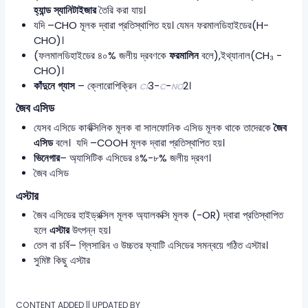
হ্যান্ড স্যানিটাইজার
তৈরি করা যায়।
যদি –CHO মূলক দ্বারা প্রতিস্থাপিত হয়। যেমন ফরমালডিহাইডের(H-
CHO)।
(ফলমালডিহাইডের ৪০% জলীয় দ্রবণকে
ফরমালিন
বলে),ইথ্যানাল(CH₃ -
CHO)।
কাঁদুনে গ্যাস
– ক্লোরোপিক্রিন
3​−
−
2​।
Cl
C
NO
জৈব এসিড
যেসব এসিডে কার্বক্সিলিক মূলক বা সালফোনিক এসিড মূলক থাকে তাদেরকে
জৈব
এসিড
বলে। যদি –COOH মূলক দ্বারা প্রতিস্থাপিত হয়।
ভিনেগার
– অ্যাসিটিক এসিডের ৪%-৮% জলীয় দ্রবণ।
জৈব এসিড
এস্টার
জৈব এসিডের হাইড্রক্সিল মূলক অ্যালকক্সি মূলক (-OR) দ্বারা প্রতিস্থাপিত
হলে
এস্টার
উৎপন্ন হয়।
তেল বা চর্বি– গ্লিসারিন ও উচ্চতর ফ্যাটি এসিডের সমন্বয়ে গঠিত এস্টার।
সুমিষ্ট কিছু এস্টার
CONTENT ADDED || UPDATED BY