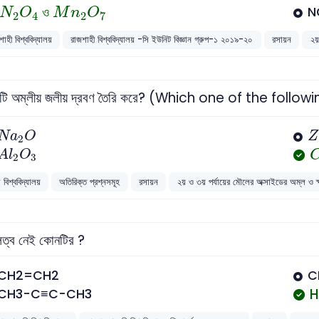
N
2
O
4
M
n
2
O
7
ও
N
N
O
M
n
O
2
4
2
7
াহী বিশ্ববিদ্যালয়
রাজশাহী বিশ্ববিদ্যালয় -সি ইউনিট বিজ্ঞান গ্রুপ-১ ২০১৯-২০
রসায়ন
২য়
টি অম্লীয় জলীয় দ্রবণ তৈরি করে? (Which one of the fo
N
a
2
O
Z
N
a
O
Z
2
A
l
2
O
3
A
l
O
2
3
 বিশ্ববিদ্যালয়
অতিরিক্ত প্রশ্নসমূহ
রসায়ন
২য় ও ৩য় পর্যায়ের মৌলের অক্সাইডের অম্ল ও ক্ষ
লত্ব নেই কোনটির ?
CH2=CH2
C
H
CH3-C≡C-CH3