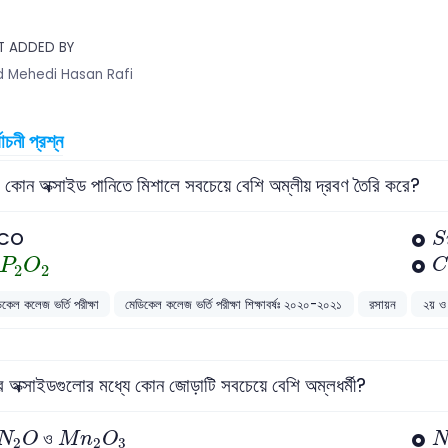
T ADDED BY
 Mehedi Hasan Rafi
বাচনী প্রশ্ন
 কোন অক্সাইড পানিতে মিশালে সবচেয়ে বেশি অম্লীয় দ্রবণ তৈরি করে?
S
CO
S
P
2
O
2
P
O
C
2
2
িকেল কলেজ ভর্তি পরীক্ষা
মেডিকেল কলেজ ভর্তি পরীক্ষা শিক্ষাবর্ষঃ ২০২০-২০২১
রসায়ন
২য় ও 
র অক্সাইডগুলোর মধ্যে কোন জোড়াটি সবচেয়ে বেশি অম্লধর্মী?
N
2
O
M
n
2
O
3
N
ও
N
O
M
n
O
2
2
3