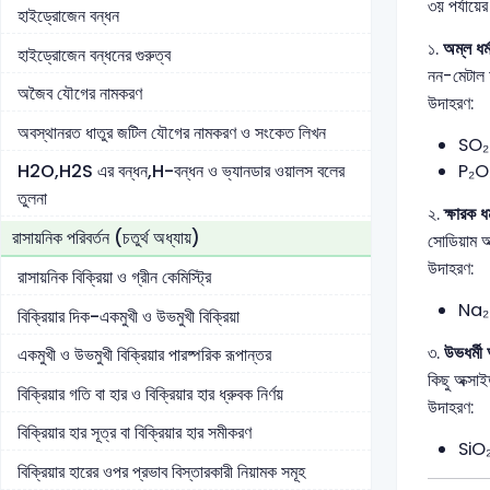
৩য় পর্যায়ে
হাইড্রোজেন বন্ধন
১.
অম্ল ধর্
হাইড্রোজেন বন্ধনের গুরুত্ব
নন-মেটাল 
অজৈব যৌগের নামকরণ
উদাহরণ:
অবস্থানরত ধাতুর জটিল যৌগের নামকরণ ও সংকেত লিখন
SO₂ 
P₂O₅
H2O,H2S এর বন্ধন,H-বন্ধন ও ভ্যানডার ওয়ালস বলের
তুলনা
২.
ক্ষারক ধর
রাসায়নিক পরিবর্তন (চতুর্থ অধ্যায়)
সোডিয়াম অ
উদাহরণ:
রাসায়নিক বিক্রিয়া ও গ্রীন কেমিস্ট্রি
Na₂O
বিক্রিয়ার দিক-একমুখী ও উভমুখী বিক্রিয়া
৩.
উভধর্মী
একমুখী ও উভমুখী বিক্রিয়ার পারষ্পরিক রূপান্তর
কিছু অক্স
বিক্রিয়ার গতি বা হার ও বিক্রিয়ার হার ধ্রুবক নির্ণয়
উদাহরণ:
বিক্রিয়ার হার সূত্র বা বিক্রিয়ার হার সমীকরণ
SiO₂ 
বিক্রিয়ার হারের ওপর প্রভাব বিস্তারকারী নিয়ামক সমূহ