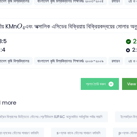
াদেশ কৃষি বিশ্ববিদ্যালয়
বাংলাদেশ কৃষি বিশ্ববিদ্যালয় শিক্ষাবর্ষঃ ২০০৩-২০০৪
রসায়ন
২য় ও ৩
O
4
লীয় KMn
এবং অক্সালিক এসিডের বিক্রিয়ায় বিক্রিয়কদ্বয়ের মোলার অ
O
4
2
3:5
1:4
2
াদেশ কৃষি বিশ্ববিদ্যালয়
বাংলাদেশ কৃষি বিশ্ববিদ্যালয় শিক্ষাবর্ষঃ ২০০৮-২০০৯
রসায়ন
২য় ও ৩
প্রশ্ন তৈরি করুন
View 
 more
ট্রন বিন্যাসের ভিত্তিতে মৌলের শ্রেণীবিভাগ IUPAC অনুমোদিত সর্বাধুনিক পর্যায় সারণি
ইলেকট্রন বিন্
ন্ন ব্লকের মৌলের সাধারণ ধর্মাবলি
s-ব্লক ধাতব মৌলের সাধারণ ধর্মাবলি
p-ব্লক মৌলসমূ