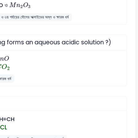
M
n
2
O
3
O ও
M
n
O
2
3
 ও ৩য় পর্যায়ের মৌলের অক্সাইডের অম্ল ও ক্ষারক ধর্ম
llowing forms an aqueous acidic solution ?)
n
O
n
O
C
O
2
C
O
2
ারক ধর্ম
H≡CH
CL