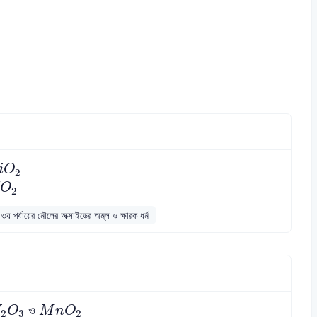
i
O
2
i
O
2
C
O
2
O
2
৩য় পর্যায়ের মৌলের অক্সাইডের অম্ল ও ক্ষারক ধর্ম
2
O
3
M
n
O
2
ও
N
O
M
n
O
2
3
2