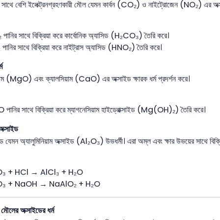
র সাথে বেশি ইলেক্ট্রনগ্রহণকারী মৌল যেমন কার্বন (CO₂) ও নাইট্রোজেন (NO₂) এর অক্স
পানির সাথে বিক্রিয়া করে কার্বোনিক অ্যাসিড (H₂CO₃) তৈরি করে।
পানির সাথে বিক্রিয়া করে নাইট্রাস অ্যাসিড (HNO₂) তৈরি করে।
্ম
য়াম (MgO) এবং ক্যালসিয়াম (CaO) এর অক্সাইড ক্ষারক ধর্ম প্রদর্শন করে।
পানির সাথে বিক্রিয়া করে ম্যাগনেসিয়াম হাইড্রোক্সাইড (Mg(OH)₂) তৈরি করে।
 অক্সাইড
ইড যেমন অ্যালুমিনিয়াম অক্সাইড (Al₂O₃) উভধর্মী। এরা অম্ল এবং ক্ষার উভয়ের সাথে বিক্
O₃ + HCl → AlCl₃ + H₂O
O₃ + NaOH → NaAlO₂ + H₂O
র মৌলের অক্সাইডের ধর্ম