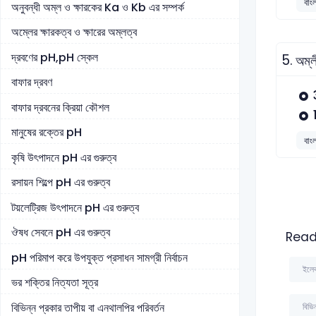
বাংল
অনুবন্ধী অম্ল ও ক্ষারকের Ka ও Kb এর সম্পর্ক
অম্লের ক্ষারকত্ব ও ক্ষারের অম্লত্ব
দ্রবণের pH,pH স্কেল
5.
অম্
বাফার দ্রবণ
বাফার দ্রবনের ক্রিয়া কৌশল
মানুষের রক্তের pH
বাংল
কৃষি উৎপাদনে pH এর গুরুত্ব
রসায়ন শিল্পে pH এর গুরুত্ব
টয়লেট্রিজ উৎপাদনে pH এর গুরুত্ব
ঔষধ সেবনে pH এর গুরুত্ব
Read
pH পরিমাপ করে উপযুক্ত প্রসাধন সামগ্রী নির্বাচন
ইলেক
ভর শক্তির নিত্যতা সূত্র
বিভিন্ন প্রকার তাপীয় বা এনথালপির পরিবর্তন
বিভি