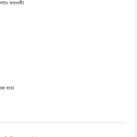
াইড অম্লধর্মী।
রিয়া করে।