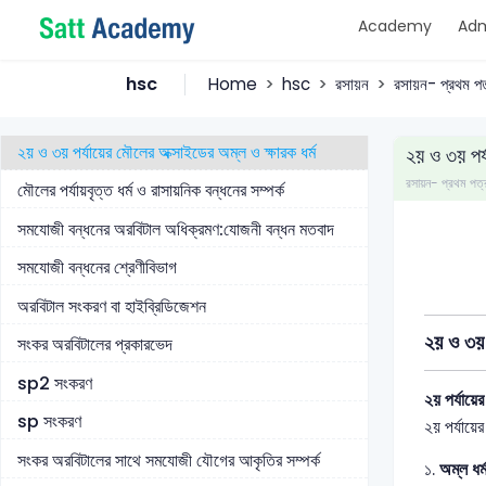
বিভিন্ন নিয়ামকের প্রভাব
Academy
Adm
আয়নীকরণ শক্তির ওপর পরমাণুর আকারের প্রভাব
hsc
Home
hsc
রসায়ন
রসায়ন- প্রথম পত
তড়িৎ ঋণাত্মকতার ওপর পরমাণুর আকার,উপশক্তিস্তর ও
ইলেকট্রন বিন্যাসের প্রভাব
২য় ও ৩য় পর্যায়ের মৌলের অক্সাইডের অম্ল ও ক্ষারক ধর্ম
২য় ও ৩য় পর্
রসায়ন- প্রথম প
মৌলের পর্যায়বৃত্ত ধর্ম ও রাসায়নিক বন্ধনের সম্পর্ক
সমযোজী বন্ধনের অরবিটাল অধিক্রমণ:যোজনী বন্ধন মতবাদ
সমযোজী বন্ধনের শ্রেণীবিভাগ
অরবিটাল সংকরণ বা হাইব্রিডিজেশন
২য় ও ৩য় 
সংকর অরবিটালের প্রকারভেদ
sp2 সংকরণ
২য় পর্যায়ে
sp সংকরণ
২য় পর্যায়ে
সংকর অরবিটালের সাথে সমযোজী যৌগের আকৃতির সম্পর্ক
১.
অম্ল ধর্