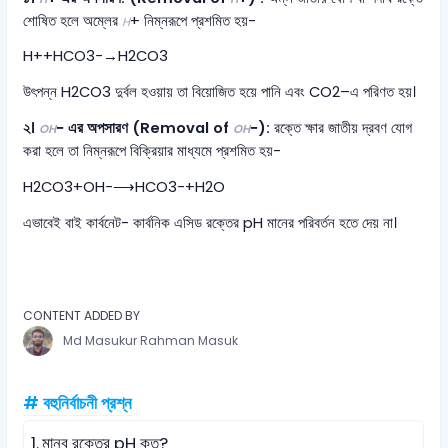
শোষিত হলে অম্লের
+ নিম্নরূপে প্রশমিত হয়-
H
H++HCO3−​→H2​CO3​
উৎপন্ন H2​CO3​ দুর্বল হওয়ায় তা বিয়োজিত হয়ে পানি এবং CO2​–এ পরিণত হয়।
২।
− এর অপসারণ (Removal of
−):
রক্তে ক্ষার জাতীয় দ্রবণ যোগ
OH
OH
করা হলে তা নিম্নরূপে বিক্রিয়ার মাধ্যমে প্রশমিত হয়-
H2​CO3​+OH−⟶HCO3−​+H2​O
এভাবেই বাই কার্বনেট- কার্বনিক এসিড রক্তের pH মানের পরিবর্তন হতে দেয় না।
CONTENT ADDED BY
Md Masukur Rahman Masuk
# বহুনির্বাচনী প্রশ্ন
1.
মানব রক্তের pH কত?