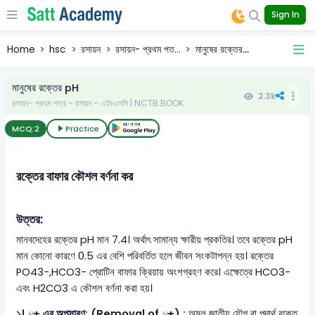
Sign In
Home
hsc
রসায়ন
রসায়ন- প্রথম পত...
মানুষের রক্তের...
মানুষের রক্তের pH
2.3k
রসায়ন- প্রথম পত্র - রসায়ন - এইচএসসি | NCTB BOOK
MCQ:
2
Practice
রক্তের বাফার কৌশল বর্ণনা কর
উত্তর:
মানবদেহের রক্তের pH মান 7.4। অর্থাৎ সামান্য ক্ষারীয় প্রকতির। তবে রক্তের pH
মান কোনো কারণে 0.5 এর বেশি পরিবর্তিত হলে জীবন সংকটাপন্ন হয়। রক্তের
PO43−​,HCO3−​ প্রোটিন বাফার ক্রিয়ায় অংশগ্রহণ করে। এক্ষেত্রে HCO3−​
এবং H2​CO3​ এ কৌশল বর্ণনা করা হয়।
১।
+ এর অপসারণ: (Removal of
+) :
অম্ল জাতীয় যৌগ বা পদার্থ রক্তে
H
H