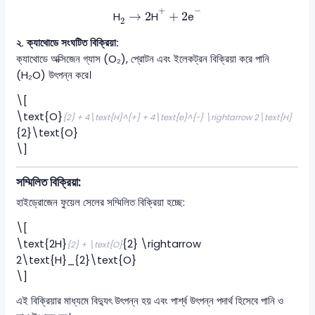
H
2
→
2
H
+
+
2
e
−
+
−
→
2
+
2
H
H
e
2
২. ক্যাথোডে সংঘটিত বিক্রিয়া:
ক্যাথোডে অক্সিজেন গ্যাস (O₂), প্রোটন এবং ইলেকট্রন বিক্রিয়া করে পানি
(H₂O) উৎপন্ন করে।
\[
\text{O}
{2} + 4\text{H}^{+} + 4\text{e}^{-} \rightarrow 2\text{H}
{2}\text{O}
\]
সম্মিলিত বিক্রিয়া:
হাইড্রোজেন ফুয়েল সেলের সম্মিলিত বিক্রিয়া হচ্ছে:
\[
\text{2H}
{2} \rightarrow
{2} + \text{O}
2\text{H}_{2}\text{O}
\]
এই বিক্রিয়ার মাধ্যমে বিদ্যুৎ উৎপন্ন হয় এবং পার্শ্ব উৎপন্ন পদার্থ হিসেবে পানি ও