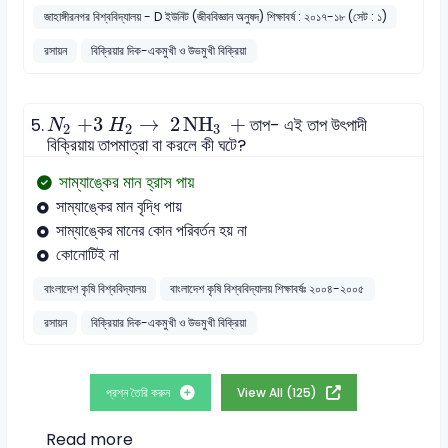
জাহাঙ্গীরনগর বিশ্ববিদ্যালয় - D ইউনিট (জীববিজ্ঞান অনুষদ) শিক্ষাবর্ষ : ২০১৭-১৮ (সেট : ১)
রসায়ন
বিক্রিয়ার দিক-একমুখী ও উভমুখী বিক্রিয়া
N
2
+3
H
2
→
2
NH
3
+
+3
→
 2
NH
 +
5.
তাপ- এই তাপ উৎপাদী
N
H
2
2
3
বিক্রিয়ায় তাপমাত্রা বা করলে কী ঘটে?
সাম্যাঙ্কের মান হ্রাস পায়
সাম্যাঙ্কের মান বৃদ্ধি পায়
সাম্যাঙ্কের মানের কোন পরিবর্তন হয় না
কোনােটিই না
বাংলাদেশ কৃষি বিশ্ববিদ্যালয়
বাংলাদেশ কৃষি বিশ্ববিদ্যালয় শিক্ষাবর্ষঃ ২০০৪-২০০৫
রসায়ন
বিক্রিয়ার দিক-একমুখী ও উভমুখী বিক্রিয়া
প্রশ্ন তৈরি করুন
View All (125)
Read more