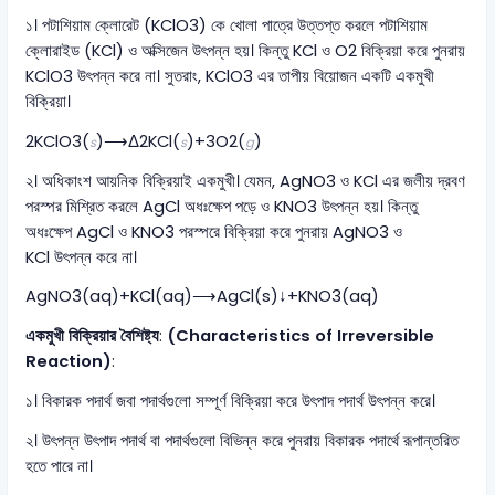
১। পটাশিয়াম ক্লোরেট (KClO3​) কে খোলা পাত্রে উত্তপ্ত করলে পটাশিয়াম
ক্লোরাইড (KCl) ও অক্সিজেন উৎপন্ন হয়। কিন্তু KCl ও O2​ বিক্রিয়া করে পুনরায়
KClO3​ উৎপন্ন করে না। সুতরাং, KClO3​ এর তাপীয় বিয়োজন একটি একমুখী
বিক্রিয়া।
2KClO3​(
)⟶Δ​2KCl(
)+3O2​(
)
s
s
g
২। অধিকাংশ আয়নিক বিক্রিয়াই একমুখী। যেমন, AgNO3​ ও KCl এর জলীয় দ্রবণ
পরস্পর মিশ্রিত করলে AgCl অধঃক্ষেপ পড়ে ও KNO3​ উৎপন্ন হয়। কিন্তু
অধঃক্ষেপ AgCl ও KNO3​ পরস্পরে বিক্রিয়া করে পুনরায় AgNO3​ ও
KCl উৎপন্ন করে না।
AgNO3​(aq)+KCl(aq)⟶AgCl(s)↓+KNO3​(aq)
একমুখী বিক্রিয়ার বৈশিষ্ট্য
:
(Characteristics of Irreversible
Reaction)
:
১। বিকারক পদার্থ জবা পদার্থগুলো সম্পূর্ণ বিক্রিয়া করে উৎপাদ পদার্থ উৎপন্ন করে।
২। উৎপন্ন উৎপাদ পদার্থ বা পদার্থগুলো বিভিন্ন করে পুনরায় বিকারক পদার্থে রূপান্তরিত
হতে পারে না।