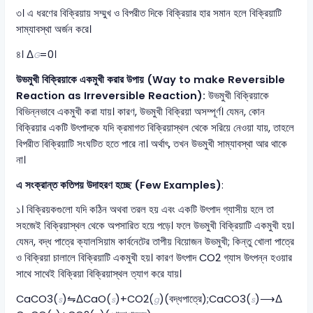
৩। এ ধরণের বিক্রিয়ায় সম্মুখ ও বিপরীত দিকে বিক্রিয়ার হার সমান হলে বিক্রিয়াটি
সাম্যাবস্থা অর্জন করে।
৪। Δ
=0।
G
উভমুখী বিক্রিয়াকে একমুখী করার উপায়
(Way to make Reversible
Reaction as Irreversible Reaction):
উভমুখী বিক্রিয়াকে
বিভিন্নভাবে একমুখী করা যায়। কারণ, উভমুখী বিক্রিয়া অসম্পূর্ণ। যেমন, কোন
বিক্রিয়ার একটি উৎপাদকে যদি ক্রমাগত বিক্রিয়াস্থল থেকে সরিয়ে নেওয়া যায়, তাহলে
বিপরীত বিক্রিয়াটি সংঘটিত হতে পারে না। অর্থাৎ, তখন উভমুখী সাম্যাবস্থা আর থাকে
না।
এ সংক্রান্ত কতিপয় উদাহরণ হচ্ছে
(Few Examples)
:
১। বিক্রিয়কগুলো যদি কঠিন অথবা তরল হয় এবং একটি উৎপাদ গ্যাসীয় হলে তা
সহজেই বিক্রিয়াস্থল থেকে অপসারিত হয়ে পড়ে। ফলে উভমুখী বিক্রিয়াটি একমুখী হয়।
যেমন, বদ্ধ পাত্রে ক্যালসিয়াম কার্বনেটের তাপীয় বিয়োজন উভমুখী; কিন্তু খোলা পাত্রে
ও বিক্রিয়া চালালে বিক্রিয়াটি একমুখী হয়। কারণ উৎপাদ CO2 গ্যাস উৎপন্ন হওয়ার
সাথে সাথেই বিক্রিয়া বিক্রিয়াস্থল ত্যাগ করে যায়।
CaCO3​(
)⇋Δ​CaO(
)+CO2​(
)(বদ্ধপাত্রে);CaCO3​(
)⟶Δ​
s
s
g
s