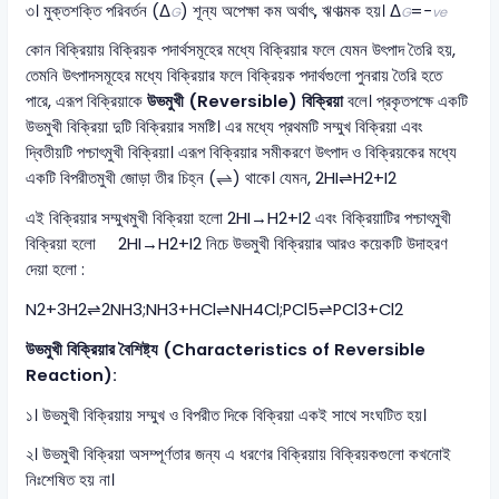
৩। মুক্তশক্তি পরিবর্তন (Δ
) শূন্য অপেক্ষা কম অর্থাৎ, ঋণাত্মক হয়। Δ
=−
G
G
ve
কোন বিক্রিয়ায় বিক্রিয়ক পদার্থসমূহের মধ্যে বিক্রিয়ার ফলে যেমন উৎপাদ তৈরি হয়,
তেমনি উৎপাদসমূহের মধ্যে বিক্রিয়ার ফলে বিক্রিয়ক পদার্থগুলো পুনরায় তৈরি হতে
পারে, এরূপ বিক্রিয়াকে
উভমুখী (Reversible) বিক্রিয়া
বলে। প্রকৃতপক্ষে একটি
উভমুখী বিক্রিয়া দুটি বিক্রিয়ার সমষ্টি। এর মধ্যে প্রথমটি সম্মুখ বিক্রিয়া এবং
দ্বিতীয়টি পশ্চাৎমুখী বিক্রিয়া। এরূপ বিক্রিয়ার সমীকরণে উৎপাদ ও বিক্রিয়কের মধ্যে
একটি বিপরীতমুখী জোড়া তীর চিহ্ন (⇌) থাকে। যেমন, 2HI⇌H2​+I2​
এই বিক্রিয়ার সম্মুখমুখী বিক্রিয়া হলো 2HI→H2​+I2​ এবং বিক্রিয়াটির পশ্চাৎমুখী
বিক্রিয়া হলো 2HI→H2​+I2​ নিচে উভমুখী বিক্রিয়ার আরও কয়েকটি উদাহরণ
দেয়া হলো :
N2​+3H2​⇌2NH3​;NH3​+HCl⇌NH4​Cl;PCl5​⇌PCl3​+Cl2​
উভমুখী বিক্রিয়ার বৈশিষ্ট্য
(Characteristics of Reversible
Reaction):
১। উভমুখী বিক্রিয়ায় সম্মুখ ও বিপরীত দিকে বিক্রিয়া একই সাথে সংঘটিত হয়।
২। উভমুখী বিক্রিয়া অসম্পূর্ণতার জন্য এ ধরণের বিক্রিয়ায় বিক্রিয়কগুলো কখনোই
নিঃশেষিত হয় না।