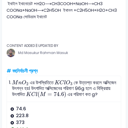
ইথাইল ইথানোয়েট ​+H2​O⟶CH3​COOH+NaOH⟶CH3​
COONa+NaOH⟶C2​H5​OH ইথানল ​+C2​H5​OH+H2​O+CH3​
COONa সোডিয়াম ইথানেট ​​​
CONTENT ADDED || UPDATED BY
Md Masukur Rahman Masuk
# বহুনির্বাচনী প্রশ্ন
M
n
O
2
K
C
l
O
3
1.
এর উপস্থিতিতে
কে উত্তপ্ত করলে অক্সিজেন
M
n
O
K
C
l
O
2
3
উৎপন্ন হয়। উৎপাদিত অক্সিজেনের পরিমাণ 96g হলে এ বিক্রিয়ায়
K
C
l
(
M
=
74.6
)
(
=
74.6
)
উৎপাদিত
এর পরিমাণ কত g?
K
C
l
M
74.6
223.8
373