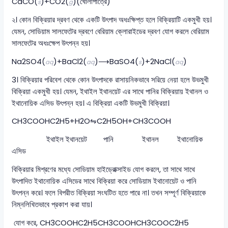
CaCO(
)+CO2​(
)(খোলাপাত্রে)
s
g
২। কোন বিক্রিয়ার দ্রবণ থেকে একটি উৎপাদ অধঃক্ষিপ্ত হলে বিক্রিয়াটি একমুখী হয়।
যেমন, সোডিয়াম সালফেটের দ্রবণে বেরিয়াম ক্লোরাইডের দ্রবণ যোগ করলে বেরিয়াম
সালফেটের অধঃক্ষেপ উৎপন্ন হয়।
Na2​SO4​(
)+BaCl2​(
)⟶BaSO4​(
)+2NaCl(
)
aq
aq
s
aq
3। বিক্রিয়ার পরিবেশ থেকে কোন উৎপাদকে রাসায়নিকভাবে সরিয়ে নেয়া হলে উভমুখী
বিক্রিয়া একমুখী হয়। যেমন, ইথাইল ইথানয়েট এর সাথে পানির বিক্রিয়ায় ইথানল ও
ইথানোয়িক এসিড উৎপন্ন হয়। এ বিক্রিয়া একটি উভমুখী বিক্রিয়া।
CH3​COOHC2​H5​+H2​O⇋C2​H5​OH+CH3​COOH
ইথাইল ইথানয়েট পানি ইথানল ইথানোয়িক
এসিড
বিক্রিয়ার মিশ্রণের মধ্যে সোডিয়াম হাইড্রোক্সাইড যোগ করলে, তা সাথে সাথে
উৎপাদিত ইথানোয়িক এসিডের সাথে বিক্রিয়া করে সোডিয়াম ইথানোয়েট ও পানি
উৎপন্ন করে। ফলে বিপরীত বিক্রিয়া সংঘটিত হতে পারে না। তখন সম্পূর্ণ বিক্রিয়াকে
নিম্নলিখিতভাবে প্রকাশ করা যায়।
যোগ করে, ​CH3​COOHC2​H5​CH3​COOHCH3​COOC2​H5​