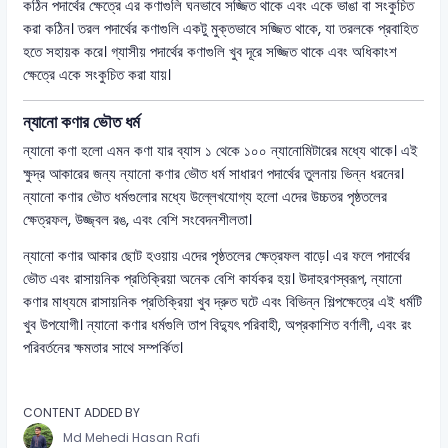
কঠিন পদার্থের ক্ষেত্রে এর কণাগুলি ঘনভাবে সজ্জিত থাকে এবং একে ভাঙা বা সংকুচিত
করা কঠিন। তরল পদার্থের কণাগুলি একটু মুক্তভাবে সজ্জিত থাকে, যা তরলকে প্রবাহিত
হতে সহায়ক করে। গ্যাসীয় পদার্থের কণাগুলি খুব দূরে সজ্জিত থাকে এবং অধিকাংশ
ক্ষেত্রে একে সংকুচিত করা যায়।
ন্যানো কণার ভৌত ধর্ম
ন্যানো কণা হলো এমন কণা যার ব্যাস ১ থেকে ১০০ ন্যানোমিটারের মধ্যে থাকে। এই
ক্ষুদ্র আকারের জন্য ন্যানো কণার ভৌত ধর্ম সাধারণ পদার্থের তুলনায় ভিন্ন ধরনের।
ন্যানো কণার ভৌত ধর্মগুলোর মধ্যে উল্লেখযোগ্য হলো এদের উচ্চতর পৃষ্ঠতলের
ক্ষেত্রফল, উজ্জ্বল রঙ, এবং বেশি সংবেদনশীলতা।
ন্যানো কণার আকার ছোট হওয়ায় এদের পৃষ্ঠতলের ক্ষেত্রফল বাড়ে। এর ফলে পদার্থের
ভৌত এবং রাসায়নিক প্রতিক্রিয়া অনেক বেশি কার্যকর হয়। উদাহরণস্বরূপ, ন্যানো
কণার মাধ্যমে রাসায়নিক প্রতিক্রিয়া খুব দ্রুত ঘটে এবং বিভিন্ন শিল্পক্ষেত্রে এই ধর্মটি
খুব উপযোগী। ন্যানো কণার ধর্মগুলি তাপ বিদ্যুৎ পরিবাহী, অপ্রকাশিত বর্ণালী, এবং রং
পরিবর্তনের ক্ষমতার সাথে সম্পর্কিত।
CONTENT ADDED BY
Md Mehedi Hasan Rafi