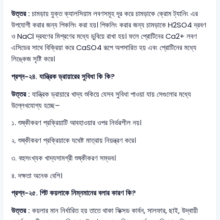
উত্তর :
চামড়ায় যুক্ত ক্যালসিয়াম লবণসমূহ দূর করে চামড়াকে ক্রোম ট্যানিং এর
উপযোগী করার জন্য পিকলিং করা হয়। পিকলিং করার জন্য চামড়াকে H2SO4 দ্রবণ
ও NaCl দ্রবণের মিশ্রণের মধ্যে ডুবিয়ে রাখা হয়। ফলে প্রোটিনের Ca2+ লবণ
এসিডের সাথে বিক্রিয়া করে CaSO4 রূপে অপসারিত হয় এবং প্রোটিনের মধ্যে
লিঙ্কেজ সৃষ্টি করে।
প্রশ্ন-২৪. যান্ত্রিক ড্রায়ারের সুবিধা কি কি?
উত্তর :
যান্ত্রিক ড্রায়ারে খাদ্য শুকিয়ে যেসব সুবিধা পাওয়া যায় সেগুলোর মধ্যে
উল্লেখযোগ্য হচ্ছে–
১. শুষ্কীকরণ প্রক্রিয়াটি আবহাওয়ার ওপর নির্ভরশীল নয়।
২. শুষ্কীকরণ প্রক্রিয়াকে যথেষ্ট মাত্রায় নিয়ন্ত্রণ করে।
৩. বহুসংখ্যক খাদ্যসামগ্রী শুষ্কীকরণ সম্ভব।
৪. দক্ষতা অনেক বেশি।
প্রশ্ন-২৫. পিট কয়লাকে নিম্নমানের বলার কারণ কি?
উত্তর :
কয়লার মান নির্ধারিত হয় তাতে থাকা ফিক্সড কার্বন, সালফার, ছাই, উদ্বায়ী