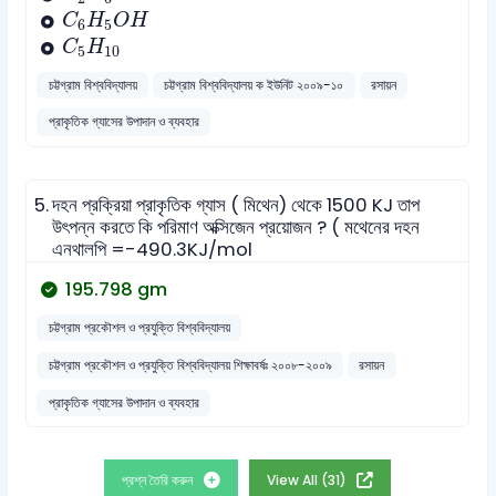
C
6
H
5
O
H
C
H
O
H
6
5
C
5
H
10
C
H
5
10
চট্টগ্রাম বিশ্ববিদ্যালয়
চট্টগ্রাম বিশ্ববিদ্যালয় ক ইউনিট ২০০৯-১০
রসায়ন
প্রাকৃতিক গ্যাসের উপাদান ও ব্যবহার
5.
দহন প্রক্রিয়া প্রাকৃতিক গ্যাস ( মিথেন) থেকে 1500 KJ তাপ
উৎপন্ন করতে কি পরিমাণ অক্সিজেন প্রয়োজন ? ( মথেনের দহন
এনথালপি =-490.3KJ/mol
195.798 gm
চট্টগ্রাম প্রকৌশল ও প্রযুক্তি বিশ্ববিদ্যালয়
চট্টগ্রাম প্রকৌশল ও প্রযুক্তি বিশ্ববিদ্যালয় শিক্ষাবর্ষঃ ২০০৮-২০০৯
রসায়ন
প্রাকৃতিক গ্যাসের উপাদান ও ব্যবহার
প্রশ্ন তৈরি করুন
View All (31)