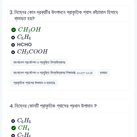
3.
নিম্নের কোন দ্রব্যটির উৎপাদনে প্রাকৃতিক গ্যাস কাঁচামাল হিসাবে
ব্যবহৃত হয়?
C
H
3
O
H
C
H
O
H
3
C
6
H
6
C
H
6
6
HCHO
C
H
3
C
O
O
H
C
H
C
O
O
H
3
বাংলাদেশ প্রকৌশল ও প্রযুক্তি বিশ্ববিদ্যালয়
বাংলাদেশ প্রকৌশল ও প্রযুক্তি বিশ্ববিদ্যালয় শিক্ষাবর্ষঃ ২০১৩-২০১৪
রসায়ন
প্রাকৃতিক গ্যাসের উপাদান ও ব্যবহার
4.
নিম্নের কোনটি প্রাকৃতিক গ্যাসের প্রধান উপাদান ?
C
6
H
6
C
H
6
6
C
H
4
C
H
4
C
2
H
6
C
H
2
6