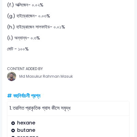
(f.) অক্সিজেন- ০.০২%
(g.) হাইড্রোজেন- ০.০৩%
(h.) হাইড্রোজেন সালফাইড- ০.০১%
(i.) অন্যান্য- ০.৩%
মোট - ১০০%
CONTENT ADDED BY
Md Masukur Rahman Masuk
# বহুনির্বাচনী প্রশ্ন
1.
তরলিত প্রাকৃতিক গ্যাস কীসে সমৃদ্ধ
hexane
butane