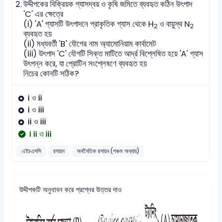
2.
উদ্দীপকের বিক্রিয়ক গ্যাসদ্বয় ও কৃষি জমিতে ব্যবহৃত কঠিন উৎপাদ
'C' এর ক্ষেত্রে
(i) 'A' গ্যাসটি উৎপাদনে প্রাকৃতিক গ্যাস থেকে H
ও বায়ুস্থ N
2
2
ব্যবহৃত হয়
(ii) মধ্যবর্তী 'B' যৌগের নাম অ্যামোনিয়াম কার্বামেট
(iii) উৎপাদ 'C' যৌগটি সিক্ত মাটিতে আর্দ্র বিশ্লেষিত হয়ে 'A' গ্যাস
উৎপন্ন করে, যা প্রোটিন সংশ্লেষণে ব্যবহৃত হয়
নিচের কোনটি সঠিক?
i ও ii
i ও iii
ii ও iii
i ii ও iii
এইচএসসি
রসায়ন
অর্থনৈতিক রসায়ন (পঞ্চম অধ্যায়)
উদ্দীপকটি অনুধাবন করে প্রশ্নের উত্তর দাও