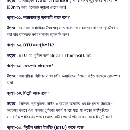
উত্তর :
একমাত্রিক (One Dimension) বা রৈখিক বস্তুর কণার পরিসর 1-
100nm হলে এদেরকে ন্যানো লেয়ার বলে।
প্রশ্ন-১১. নবায়নযোগ্য জ্বালানি কাকে বলে?
উত্তর :
যে সকল জ্বালানির উৎস অফুরন্ত অথবা যে সকল জ্বালানিকে পুনঃউৎপাদন
করা যায় তাদেরকে নবায়নযোগ্য জ্বালানি বলে।
প্রশ্ন-১২. BTU এর পূর্ণরূপ কি?
উত্তর :
BTU এর পূর্ণরূপ হলো British Thermal Unit।
প্রশ্ন-১৩. ফেল্ডস্পার কাকে বলে?
উত্তর :
অ্যালুমিনা, সিলিকা ও ক্ষারকীয় অক্সাইডের মিশ্রণে গঠিত পদার্থকে ফেল্ডস্পার
বলে।
প্রশ্ন-১৪. সিমেন্ট কাকে বলে?
উত্তর :
সিলিকা, অ্যালুমিনা, লাইম ও আয়রন অক্সাইড এর মিশ্রনকে উচ্চতাপে
উত্তপ্ত করলে এক প্রকার চূর্ণাকার পদার্থ পাওয়া যায়, যা জলের উপস্থিতিতে
রাসায়নিক প্রক্রিয়ায় পাথরের মতো কঠিন পদার্থে পরিণত হয়। একে সিমেন্ট বলে।
প্রশ্ন-১৫. ব্রিটিশ থার্মাল ইউনিট (BTU) কাকে বলে?