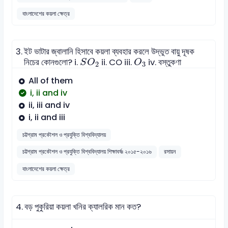
বাংলাদেশের কয়লা ক্ষেত্র
3.
ইট ভাটার জ্বালানি হিসাবে কয়লা ব্যবহার করলে উদ্ভুত বায়ু দূষক
S
O
2
O
3
নিচের কোনগুলো? i.
ii. CO iii.
iv. বস্তুকণা
S
O
O
2
3
All of them
i, ii and iv
ii, iii and iv
i, ii and iii
চট্টগ্রাম প্রকৌশল ও প্রযুক্তি বিশ্ববিদ্যালয়
চট্টগ্রাম প্রকৌশল ও প্রযুক্তি বিশ্ববিদ্যালয় শিক্ষাবর্ষঃ ২০১৫-২০১৬
রসায়ন
বাংলাদেশের কয়লা ক্ষেত্র
4.
বড় পুকুরিয়া কয়লা খনির ক্যালরিক মান কত?