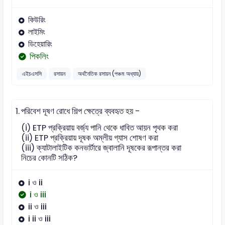
কিউরিং
লাইমিং
ডিহেয়ারিং
পিকলিং
এইচএসসি
রসায়ন
অর্থনৈতিক রসায়ন (পঞ্চম অধ্যায়)
1.
পরিবেশ দূষণ রোধে শিল্প ক্ষেত্রে ব্যবহৃত হয় -
(i) ETP প্রক্রিয়ায় বর্জ্য পানি থেকে ধাবিত আয়ন পৃথক করা
(ii) ETP প্রক্রিয়ায় দূষক অম্লীয় গ্যাস শোষণ করা
(iii) ক্যাটালাইটিক কনভার্টারে জ্বালানি দূষকের রূপান্তর করা
নিচের কোনটি সঠিক?
i ও ii
i ও iii
ii ও iii
i ii ও iii