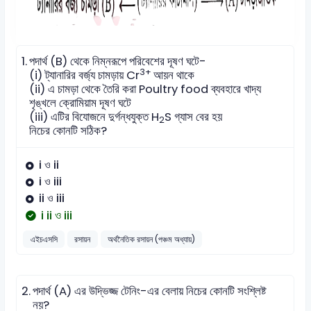
1.
পদার্থ (B) থেকে নিম্নরূপে পরিবেশের দূষণ ঘটে-
3+
(i) ট্যানারির বর্জ্য চামড়ায় Cr
আয়ন থাকে
(ii) এ চামড়া থেকে তৈরি করা Poultry food ব্যবহারে খাদ্য
শৃঙ্খলে ক্রোমিয়াম দূষণ ঘটে
(iii) এটির বিযোজনে দুর্গন্ধযুক্ত H
S গ্যাস বের হয়
2
নিচের কোনটি সঠিক?
i ও ii
i ও iii
ii ও iii
i ii ও iii
এইচএসসি
রসায়ন
অর্থনৈতিক রসায়ন (পঞ্চম অধ্যায়)
2.
পদার্থ (A) এর উদ্ভিজ্জ টেনিং-এর বেলায় নিচের কোনটি সংশ্লিষ্ট
নয়?