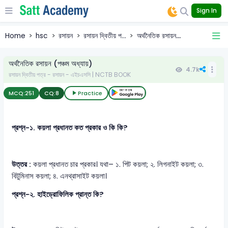
Sign In
Home
hsc
রসায়ন
রসায়ন দ্বিতীয় প...
অর্থনৈতিক রসায়ন...
অর্থনৈতিক রসায়ন (পঞ্চম অধ্যায়)
4.7k
রসায়ন দ্বিতীয় পত্র - রসায়ন - এইচএসসি | NCTB BOOK
MCQ:
251
CQ:
8
Practice
প্রশ্ন-১. কয়লা প্রধানত কত প্রকার ও কি কি?
উত্তর :
কয়লা প্রধানত চার প্রকার। যথা– ১. পিট কয়লা; ২. লিগনাইট কয়লা; ৩.
বিটুমিনাস কয়লা; ৪. এনথ্রাসাইট কয়লা।
প্রশ্ন-২. হাইড্রোফিলিক প্রান্ত কি?