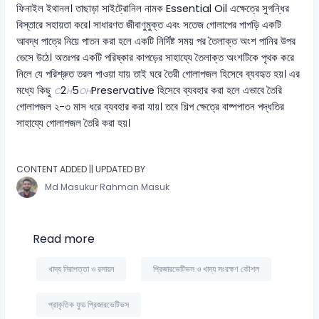
ফিনাইল ইথানল। তাছাড়া সাইট্রোনিল নামক Essential Oil এক্ষেত্রে সুগন্ধির
বিস্তারে সহায়তা করে। সাধারণত জীবাণুমুক্ত এবং সতেজ গোলাপের পাপড়ি একটি
আবদ্ধ পাত্রে নিয়ে পাতন করা হলে একটি নির্দিষ্ট সময় পর তৈলাক্ত অংশ পানির উপর
ভেসে উঠে। অতঃপর একটি পরিষ্কার কাপড়ের সাহায্যে তৈলাক্ত অংশটিকে পৃথক করে
নিলে যে পরিশ্রুত তরল পাওয়া যায় তাই ঘরে তৈরী গোলাপজল হিসেবে ব্যবহৃত হয়। এর
মধ্যে কিছু
2​
5​
Preservative হিসেবে ব্যবহার করা হলে এভাবে তৈরি
C
H
OH
গোলাপজল ২-৩ মাস ধরে ব্যবহার করা যায়। তবে শিল্প ক্ষেত্রে বাষ্পপাতন পদ্ধতির
সাহায্যে গোলাপজল তৈরি করা হয়।
CONTENT ADDED || UPDATED BY
Md Masukur Rahman Masuk
Read more
খাদ্য নিরাপত্তা ও রসায়ন
প্রিজারভেটিভস ও খাদ্য সংরক্ষণ কৌশল
প্রাকৃতিক ফুড প্রিজারভেটিভস