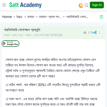
Sign In
Home
hsc
রসায়ন
রসায়ন- প্রথম পত...
পারফিউমারি গোলা...
পারফিউমারি গোলাপজল প্রস্তুতি
1.7k
রসায়ন- প্রথম পত্র - রসায়ন - এইচএসসি | NCTB BOOK
গোলাপ জল হচ্ছে গোলাপ ফুলের পাপড়ির পাতিত অংশের হাইড্রোসল। গোলাপ তেল
তৈরীতে সহ উৎপাদ হিসেবে গোলাপ জল পাওয়া যায়। এটি খাদ্যের সুগন্ধি হিসেবে,
সৌন্দর্য বর্ধক ও সুগন্ধযুক্ত প্রসাধনী তৈরিতে কোনো কোনো ক্ষেত্রে ওষুধ তৈরীতে এটি
ব্যবহৃত হয়। গোলাপ তেলের দুটি অংশ আছে।
১। কঠিন পদার্থ : যার পরিমাণ 30%। এটি গন্ধহীন কিন্তু সুগন্ধীকে স্থায়ী করতে এটি
অংশগ্রহণ করে।
২। তরল অংশ : এর মধ্যে বেশির ভাগ হচ্ছে পানি এবং অবশিষ্ট হচ্ছে বিভিন্ন ধরনের
তরল জৈব যৌগ। গোলাপ জলের সুগন্ধির জন্য যে জৈব যৌগটি দায়ী তার নাম হচ্ছে