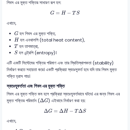
গিবস এর মুক্ত শক্তির সাধারণ রূপ হল:
G
=
H
−
T
S
=
−
G
H
T
S
এখানে,
G
হল গিবস এর মুক্ত শক্তি,
G
H
হল এনথালপি (total heat content),
H
T
হল তাপমাত্রা,
T
S
হল এন্ট্রপি (entropy)।
S
এটি একটি সিস্টেমের শক্তির পরিমাণ এবং তার স্থিতিস্থাপকতা (stability)
নির্ধারণ করতে সহায়তা করে। একটি প্রক্রিয়া স্বতঃস্ফূর্ত হবে যদি তার গিবস মুক্ত
শক্তি হ্রাস পায়।
স্বতঃস্ফূর্ততা এবং গিবস এর মুক্ত শক্তি
গিবস এর মুক্ত শক্তি কম হলে প্রক্রিয়া স্বতঃস্ফূর্তভাবে ঘটবে। এর জন্য গিবস এর
Δ
G
Δ
মুক্ত শক্তির পরিবর্তন (
) এইভাবে নির্ধারণ করা হয়:
G
Δ
G
=
Δ
H
−
T
Δ
S
Δ
=
Δ
−
Δ
G
H
T
S
এখানে,
Δ
G