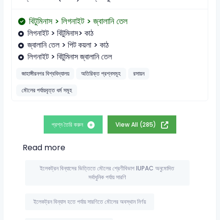
বিটুমিনাস > লিগনাইট > জ্বালানি তেল
লিগনাইট > বিটুমিনাস> কাঠ
জ্বালানি তেল > পিট কয়লা > কাঠ
লিগনাইট > বিটুমিনাস জ্বালানি তেল
জাহাঙ্গীরনগর বিশ্ববিদ্যালয়
অতিরিক্ত প্রশ্নসমূহ
রসায়ন
মৌলের পর্যায়বৃত্ত ধর্ম সমূহ
প্রশ্ন তৈরি করুন
View All (285)
Read more
ইলেকট্রন বিন্যাসের ভিত্তিতে মৌলের শ্রেণীবিভাগ IUPAC অনুমোদিত
সর্বাধুনিক পর্যায় সারণি
ইলেকট্রন বিন্যাস হতে পর্যায় সারণিতে মৌলের অবস্থান নির্ণয়