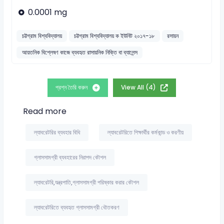
0.0001 mg
চট্টগ্রাম বিশ্ববিদ্যালয়
চট্টগ্রাম বিশ্ববিদ্যালয় ক ইউনিট ২০১৭-১৮
রসায়ন
আয়তনিক বিশ্লেষণ কাজে ব্যবহৃত রাসায়নিক নিক্তি বা ব্যালেন্স
প্রশ্ন তৈরি করুন
View All (4)
Read more
ল্যাবরেটরির ব্যবহার বিধি
ল্যাবরেটরিতে শিক্ষার্থীর কর্মকান্ড ও করণীয়
গ্লাসসামগ্রী ব্যবহারের নিরাপদ কৌশল
ল্যাবরেটরি,যন্ত্রপাতি,গ্লাসসামগ্রী পরিষ্কার করার কৌশল
ল্যাবরেটরিতে ব্যবহৃত গ্লাসসামগ্রী ধৌতকরণ