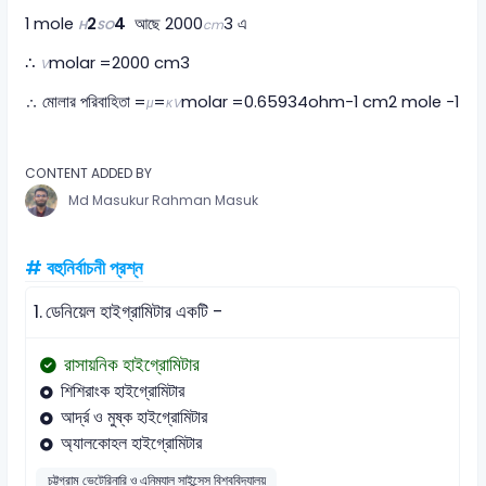
1 mole
2
4
আছে 2000
3 এ
H
SO
cm
∴
molar ​=2000 cm3
V
∴ মোলার পরিবাহিতা =
=
molar ​=0.65934ohm−1 cm2 mole −1
μ
κV
CONTENT ADDED BY
Md Masukur Rahman Masuk
# বহুনির্বাচনী প্রশ্ন
1.
ডেনিয়েল হাইগ্রামিটার একটি -
রাসায়নিক হাইগ্রোমিটার
শিশিরাংক হাইগ্রোমিটার
আর্দ্র ও মুষ্ক হাইগ্রোমিটার
অ্যালকোহল হাইগ্রোমিটার
চট্টগ্রাম ভেটেরিনারি ও এনিম্যাল সাইন্সেস বিশ্ববিদ্যালয়