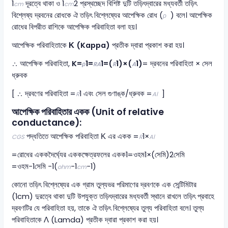
1
দূরত্বে থাকা ও 1
2 প্রস্থচ্ছেদ বিশিষ্ট দুটি তড়িৎদ্বারের মধ্যবর্তী তড়িৎ
cm
cm
বিশ্লেষ্য দ্রবনের রোধকে ঐ তড়িৎ বিশ্লেষ্যের আপেক্ষিক রোধ (
) বলে। আপেক্ষিক
ρ
রোধের বিপরীত রাশিকে আপেক্ষিক পরিবাহিতা বলা হয়।
আপেক্ষিক পরিবাহিতাকে
Κ (Kappa)
প্রতীক দ্বারা প্রকাশ করা হয়।
∴ আপেক্ষিক পরিবাহিতা,
K=
1​=
1​=(
1​)×(
1​)
= দ্রবনের পরিবাহিতা × সেল
ρ
RA
R
A
ধ্রুবক
[ ∴ দ্রবণের পরিবাহিতা =
1​ এবং সেল গুণাঙ্ক/ধ্রুবক =
​ ]
R
Al
আপেক্ষিক পরিবাহিতার একক (Unit of relative
conductance):
পদ্ধতিতে আপেক্ষিক পরিবাহিতা Κ এর একক =
1​×
CGS
R
Al
=রোধের এককদৈর্ঘ্যের এককক্ষেত্রফলের একক1​=ওহম1​×(সেমি)2সেমি​
=ওহম−1সেমি −1(
−1
−1)
ohm
cm
কোনো তড়িৎ বিশ্লেষ্যের এক গ্রাম তুল্যভর পরিমাণের দ্রবণকে এক সেন্টিমিটার
(1cm) দুরত্বে থাকা দুটি উপযুক্ত তড়িৎদ্বারের মধ্যবর্তী স্থানে রাখলে তড়িৎ প্রবাহে
দ্রবণটির যে পরিবাহিতা হয়, তাকে ঐ তড়িৎ বিশ্লেষ্যের তুল্য পরিবাহিতা বলে। তুল্য
পরিবাহিতাকে Λ (Lamda) প্রতীক দ্বারা প্রকাশ করা হয়।