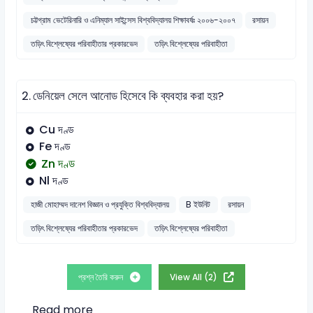
চট্টগ্রাম ভেটেরিনারি ও এনিম্যাল সাইন্সেস বিশ্ববিদ্যালয় শিক্ষাবর্ষঃ ২০০৬-২০০৭
রসায়ন
তড়িৎ বিশ্লেষ্যের পরিবাহীতার প্রকারভেদ
তড়িৎ বিশ্লেষ্যের পরিবাহীতা
2.
ডেনিয়েল সেলে আনোড হিসেবে কি ব্যবহার করা হয়?
Cu দণ্ড
Fe দণ্ড
Zn দণ্ড
Nl দণ্ড
হাজী মোহাম্মদ দানেশ বিজ্ঞান ও প্রযুক্তি বিশ্ববিদ্যালয়
B ইউনিট
রসায়ন
তড়িৎ বিশ্লেষ্যের পরিবাহীতার প্রকারভেদ
তড়িৎ বিশ্লেষ্যের পরিবাহীতা
প্রশ্ন তৈরি করুন
View All (2)
Read more