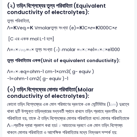
(২) তড়িৎ বিশ্লেষ্যের তুল্য পরিবাহিতা (Equivalent
conductivity of electrolytes):
তুল্য পরিবাহিতা,
Λ=
Κ
Veq.=
Κ
Vmolarতুল্য সংখ্যা (e)=
Κ
1C×ⅇ=
Κ
1000C×ⅇ
[C এর একক mol L-1 হলে]
Λ=
×
.​=
× তুল্য সংখ্যা (
)
molar ​​=
×
×e1​=
×
×e1000​
κ
Veq
κ
e
V
κ
C
κ
C
তুল্য পরিবাহিতার একক(Unit of equivalent conductivity):
Λ=
×
eq​=ohm−1 cm−1×cm3( g− equiv )
κ
V
−1=ohm−1 cm2( g− equiv )−1
(৩) তড়িৎ বিশ্লেষ্যের মোলার পরিবাহিতা(Molar
conductivity of electrolytes):
কোনো তড়িৎ বিশ্লেষ্যের এক মোল পরিমাণের দ্রবণকে এক সেন্টিমিটার (1
) দুরত্বে
cm
থাকা দুটি উপযুক্ত তড়িৎদ্বারের মধ্যবর্তী স্থানে রাখলে তড়িৎ প্রবাহে দ্রবণটির যে
পরিবাহিতা হয়, তাকে ঐ তড়িৎ বিশ্লেষ্যের মোলার পরিবাহিতা বলে। মোলার পরিবাহিতাকে
Λ
​প্রতীক দ্বারা প্রকাশ করা হয়।
আয়তনের দ্রবণে এক মোল তড়িৎ বিশ্লেষ্য
m
V
থাকলে মোলার পরিবাহিতা ও আপেক্ষিক পরিবাহিতার মধ্যে নিম্নরূপ সম্পর্ক হয়: