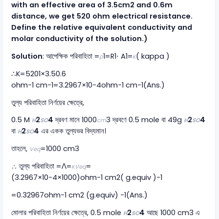
with an effective area of 3.5cm2 and 0.6m
distance, we get 520 ohm electrical resistance.
Define the relative equivalent conductivity and
molar conductivity of the solution.)
Solution
: আপেক্ষিক পরিবাহিতা =
1​=R1​⋅ A1​=
( kappa )
ρ
κ
∴K=5201​×3.50.6​
ohm−1 cm−1=3.2967×10−4ohm−1 cm−1(Ans.)
তুল্য পরিবাহিতা নির্ণয়ের ক্ষেত্রে,
0.5 M
2
4
দ্রবণ মানে 1000
3 দ্রবণে 0.5 mole বা 49g
2
4
H
SO
cm
H
SO
বা
2
4
এর একক তুল্যভর বিদ্যমান।
H
SO
তাহলে,
​=1000 cm3
Veq
∴ তুল্য পরিবাহিতা =Λ=
​=
κVeq
(3.2967×10−4×1000)ohm−1 cm2( g.equiv )−1
=0.32967ohm−1 cm2 (g.equiv) −1(Ans.)
মোলার পরিবাহিতা নির্ণয়ের ক্ষেত্রে, 0.5 mole
2
4
আছে 1000 cm3 এ
H
SO