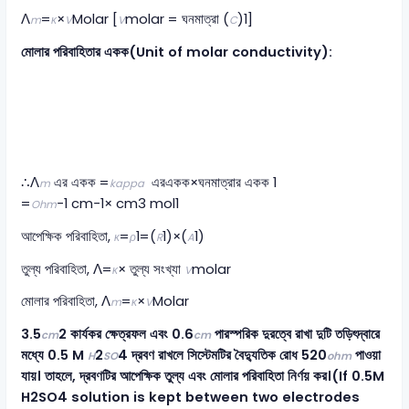
Λ
​=
×
Molar ​[
molar ​= ঘনমাত্রা (
)1​]
m
κ
V
V
C
মোলার পরিবাহিতার একক(Unit of molar conductivity):
∴Λ
​ এর একক =
এরএকক×ঘনমাত্রার একক 1​
m
kappa
=
−1 cm−1× cm3 mol1​​
Ohm
আপেক্ষিক পরিবাহিতা,
=
1​=(
1​)×(
1​)
κ
ρ
R
A
তুল্য পরিবাহিতা, Λ=
× তুল্য সংখ্যা
molar ​​
κ
V
মোলার পরিবাহিতা, Λ
​=
×
Molar ​
m
κ
V
3.5
2 কার্যকর ক্ষেত্রফল এবং 0.6
পারস্পরিক দুরত্বে রাখা দুটি তড়িৎদ্বারে
cm
cm
মধ্যে 0.5 M
2
4 দ্রবণ রাখলে সিস্টেমটির বৈদ্যুতিক রোধ 520
পাওয়া
H
SO
ohm
যায়। তাহলে, দ্রবণটির আপেক্ষিক তুল্য এবং মোলার পরিবাহিতা নির্ণয় কর।(If 0.5M
H2SO4 solution is kept between two electrodes