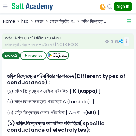
Sign In
Home
hsc
রসায়ন
রসায়ন দ্বিতীয় প...
তড়িৎ বিশ্লেষ্যে...
তড়িৎ বিশ্লেষ্যের পরিবাহীতার প্রকারভেদ
3.8k
রসায়ন দ্বিতীয় পত্র - রসায়ন - এইচএসসি | NCTB BOOK
MCQ:
2
Practice
তড়িৎ বিশ্লেষ্যের পরিবাহিতার প্রকারভেদ(Different types of
conductance) :
(১) তড়িৎ বিশ্লেষ্যের আপেক্ষিক পরিবাহিতা [
Κ (Kappa)
]
(২) তড়িৎ বিশ্লেষ্যের তুল্য পরিবাহিতা Λ (Lambda) ]
(৩) তড়িৎ বিশ্লেষ্যের মোলার পরিবাহিতা [ Λ
​ বা ,
(
MU
) ]
m
μ
(১) তড়িৎ বিশ্লেষ্যের আপেক্ষিক পরিবাহিতা(Specific
conductance of electrolytes):