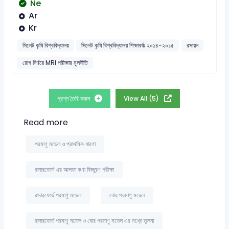
Ne
Ar
Kr
সিলেট কৃষি বিশ্ববিদ্যালয়
সিলেট কৃষি বিশ্ববিদ্যালয় শিক্ষাবর্ষঃ ২০১৪-২০১৫
রসায়ন
রোগ নির্ণয়ে MRI পরীক্ষার মূলনীতি
প্রশ্ন তৈরি করুন
View All (5)
Read more
পরমাণু মডেল ও প্রাথমিক ধারণা
রাদারফোর্ড এর আলফা কণা বিচ্ছুরণ পরীক্ষা
রাদারফোর্ড পরমাণু মডেল
বোর পরমাণু মডেল
রাদারফোর্ড পরমাণু মডেল ও বোর পরমাণু মডেল এর মধ্যে তুলনা