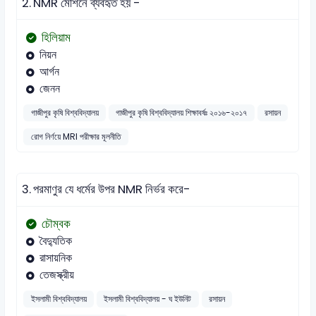
2.
NMR মেশিনে ব্যবহৃত হয় -
হিলিয়াম
নিয়ন
আর্গন
জেনন
গাজীপুর কৃষি বিশ্ববিদ্যালয়
গাজীপুর কৃষি বিশ্ববিদ্যালয় শিক্ষাবর্ষঃ ২০১৬-২০১৭
রসায়ন
রোগ নির্ণয়ে MRI পরীক্ষার মূলনীতি
3.
পরমাণুর যে ধর্মের উপর NMR নির্ভর করে-
চৌম্বক
বৈদ্যুতিক
রাসায়নিক
তেজস্ক্রীয়
ইসলামী বিশ্ববিদ্যালয়
ইসলামী বিশ্ববিদ্যালয় - ঘ ইউনিট
রসায়ন