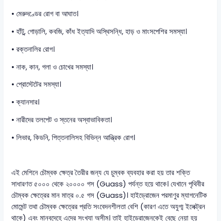
• মেরুদণ্ডের রোগ বা আঘাত।
• হাঁটু, গোড়ালি, কবজি, কাঁধ ইত্যাদি অস্থিসন্ধি, হাড় ও মাংসপেশির সমস্যা।
• রক্তনালির রোগ।
• নাক, কান, গলা ও চোখের সমস্যা।
• প্রোস্টেটের সমস্যা।
• ক্যানসার।
• নারীদের তলপেট ও স্তনের অস্বাভাবিকতা।
• লিভার, কিডনি, পিত্তনালিসহ বিভিন্ন আন্ত্রিক রোগ।
এই মেশিনে চৌম্বক ক্ষেত্র তৈরীর জন্য যে চুম্বক ব্যবহার করা হয় তার শক্তি
সাধারণত ৫০০০ থেকে ২০০০০ গস (Guass) পর্যন্ত হয়ে থাকে। যেখানে পৃথিবীর
চৌম্বক ক্ষেত্রের মান মাত্র ০.৫ গস (Guass)। হাইড্রোজেন পরমাণুর ম্যাগনেটিক
মোমেন্ট তথা চৌম্বক ক্ষেত্রের প্রতি সংবেদনশীলতা বেশি (কারণ এতে অযুগ্ম ইলেক্ট্রন
থাকে) এবং মানবদেহে এদের সংখ্যা অসীম। তাই হাইড্রোজেনকেই বেছে নেয়া হয়