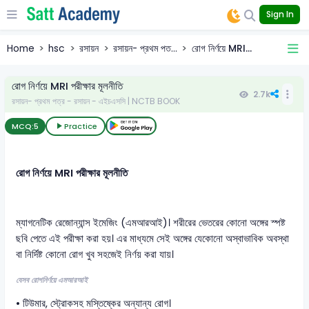
Sign In
Home
hsc
রসায়ন
রসায়ন- প্রথম পত...
রোগ নির্ণয়ে MRI...
রোগ নির্ণয়ে MRI পরীক্ষার মূলনীতি
2.7k
রসায়ন- প্রথম পত্র - রসায়ন - এইচএসসি | NCTB BOOK
MCQ:
5
Practice
রোগ নির্ণয়ে MRI পরীক্ষার মূলনীতি
ম্যাগনেটিক রেজোন্যান্স ইমেজিং (এমআরআই)। শরীরের ভেতরের কোনো অঙ্গের স্পষ্ট
ছবি পেতে এই পরীক্ষা করা হয়। এর মাধ্যমে সেই অঙ্গের যেকোনো অস্বাভাবিক অবস্থা
বা নির্দিষ্ট কোনো রোগ খুব সহজেই নির্ণয় করা যায়।
যেসব রোগনির্ণয়ে এমআরআই
• টিউমার, স্ট্রোকসহ মস্তিষ্কের অন্যান্য রোগ।