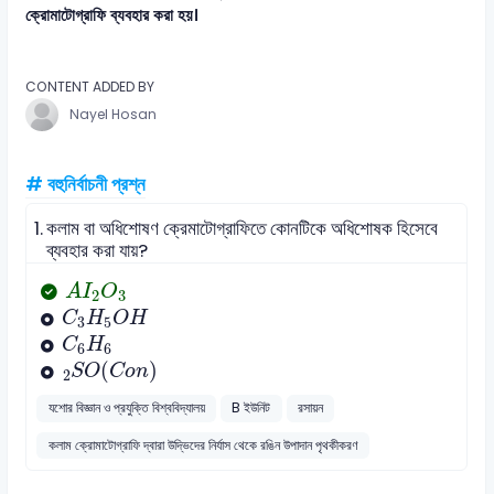
ক্রোমাটোগ্রাফি ব্যবহার করা হয়।
CONTENT ADDED BY
Nayel Hosan
# বহুনির্বাচনী প্রশ্ন
1.
কলাম বা অধিশোষণ ক্রেমাটোগ্রাফিতে কোনটিকে অধিশোষক হিসেবে
ব্যবহার করা যায়?
A
I
2
O
3
A
I
O
2
3
C
3
H
5
O
H
C
H
O
H
3
5
C
6
H
6
C
H
6
6
S
2
O
C
o
n
(
)
S
O
C
o
n
2
যশোর বিজ্ঞান ও প্রযুক্তি বিশ্ববিদ্যালয়
B ইউনিট
রসায়ন
কলাম ক্রোমাটোগ্রাফি দ্বারা উদ্ভিদের নির্যাস থেকে রঙিন উপাদান পৃথকীকরণ