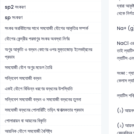
দ্বারা আকৃ
sp2 সংকরণ
থেকে নির্গ
sp সংকরণ
সংকর অরবিটালের সাথে সমযোজী যৌগের আকৃতির সম্পর্ক
Na+ (g
যৌগের কেন্দ্রীয় পরমাণুর সংকর অবস্থা নির্ণয়
NaCl এর ল
অণুর আকৃতি ও বন্ধন কোণের ওপর মুক্তজোড় ইলেকট্রনের
তাই ল্যাটিস
প্রভাব
ল্যাটিস এন
সমযোজী যৌগ অণুর মডেল তৈরি
সংজ্ঞা : গ
সন্নিবেশ সমযোজী বন্ধন
কেলাস ল্য
একই যৌগে বিভিন্ন ধরণের বন্ধনের উপস্থিতি
ল্যাটিস শক্
সন্নিবেশ সমযোজী বন্ধন ও সমযোজী বন্ধনের তুলনা
সমযোজী বন্ধনের পোলারিটি: তড়িৎ ঋণাত্মকতার প্রভাব
(১) আয়নদ্
পোলারায়ন বা আয়নের বিকৃতি
(২) আয়নদ্
আয়নিক যৌগে সমযোজী বৈশিষ্ট্য
কেন্দ্রবিন