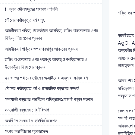
f-ব্লক মৌলসমূহের সাধারণ ধর্মাবলি
শক্তি হয়
মৌলের পর্যায়বৃত্ত ধর্ম সমূহ
আয়নীকরণ শক্তি, ইলেকট্রন আসক্তি, তড়িৎ ঋনাত্মকতার ওপর
দ্রবণীয়তা
বিভিন্ন নিয়ামকের প্রভাব
AgCl, AgB
আয়নীকরণ শক্তির ওপর পরমাণুর আকারের প্রভাব
অদ্রবণীয় 
আয়নের চে
তড়িৎ ঋণাত্মকতার ওপর পরমাণুর আকার,উপশক্তিস্তর ও
হাইড্রেশন 
ইলেকট্রন বিন্যাসের প্রভাব
২য় ও ৩য় পর্যায়ের মৌলের অক্সাইডের অম্ল ও ক্ষারক ধর্ম
আবার PbCl2
হাইড্রেশন
মৌলের পর্যায়বৃত্ত ধর্ম ও রাসায়নিক বন্ধনের সম্পর্ক
প্রকৃত তাপ
সমযোজী বন্ধনের অরবিটাল অধিক্রমণ:যোজনী বন্ধন মতবাদ
সমযোজী বন্ধনের শ্রেণীবিভাগ
কেলাস ল্য
সমধর্মী আয
অরবিটাল সংকরণ বা হাইব্রিডিজেশন
আয়নগুলোর 
সংকর অরবিটালের প্রকারভেদ
জ্যামিতিক