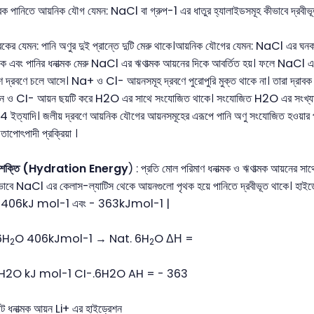
বক পানিতে আয়নিক যৌগ যেমন: NaCl বা গ্রুপ-1 এর ধাতুর হ্যালাইডসমূহ কীভাবে দ্রবীভূ
বকের যেমন: পানি অণুর দুই প্রান্তে দুটি মেরু থাকে।আয়নিক যৌগের যেমন: NaCl এর ঘনক
কে এবং পানির ধনাত্মক মেরু NaCl এর ঋণাত্মক আয়নের দিকে আবর্তিত হয়। ফলে NaCl এর
শ দ্রবণে চলে আসে। Na+ ও Cl- আয়নসমূহ দ্রবণে পুরোপুরি মুক্ত থাকে না। তারা দ্র
 ও CI- আয়ন ছয়টি করে H2O এর সাথে সংযোজিত থাকে। সংযোজিত H2O এর সংখ্
ত্যাদি। জলীয় দ্রবণে আয়নিক যৌগের আয়নসমূহের এরূপে পানি অণু সংযোজিত হওয়ার 
াপোৎপাদী প্রক্রিয়া ।
শন শক্তি (Hydration Energy
) : প্রতি মোল পরিমাণ ধনাত্মক ও ঋণাত্মক আয়নের সা
রভাবে NaCl এর কেলাস-ল্যাটিস থেকে আয়নগুলো পৃথক হয়ে পানিতে দ্রবীভূত থাকে। হাই
ে- 406kJ mol-1 এবং - 363kJmol-1 |
6H
O 406kJmol-1 → Nat. 6H
O ΔΗ =
2
2
6H2O kJ mol-1 CI-.6H2O AH = - 363
ট ধনাত্মক আয়ন Li+ এর হাইড্রেশন