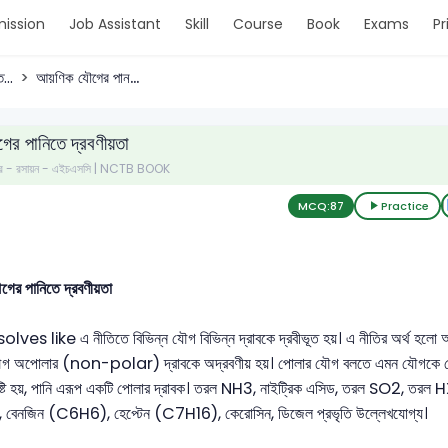
ission
Job Assistant
Skill
Course
Book
Exams
Pr
...
আয়ণিক যৌগের পান...
র পানিতে দ্রবণীয়তা
ত্র - রসায়ন - এইচএসসি | NCTB BOOK
MCQ:
87
Practice
গের পানিতে দ্রবণীয়তা
olves like এ নীতিতে বিভিন্ন যৌগ বিভিন্ন দ্রাবকে দ্রবীভূত হয়। এ নীতির অর্থ হলো
গ অপোলার (non-polar) দ্রাবকে অদ্রবণীয় হয়। পোলার যৌগ বলতে এমন যৌগকে বোঝায়
্টি হয়, পানি এরূপ একটি পোলার দ্রাবক। তরল NH3, নাইট্রিক এসিড, তরল SO2, তরল HX 
বেনজিন (C6H6), হেপ্টেন (C7H16), কেরোসিন, ডিজেল প্রভৃতি উল্লেখযোগ্য।