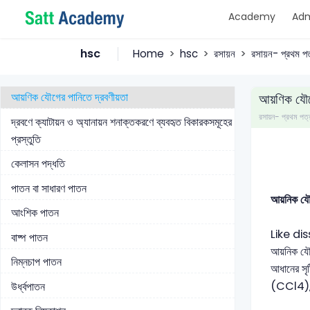
Academy
Adm
রোগ নির্ণয়ে MRI পরীক্ষার মূলনীতি
শিখা পরীক্ষাদ্বারা ধাতব আয়ন শনাক্তকরণ
hsc
Home
hsc
রসায়ন
রসায়ন- প্রথম পত
আয়নিক যৌগের দ্রাব্যতা ও দ্রাব্যতা গুণফল
আয়ণিক যৌগের পানিতে দ্রবণীয়তা
আয়ণিক যৌগে
রসায়ন- প্রথম প
দ্রবণে ক্যাটায়ন ও অ্যানায়ন শনাক্তকরণে ব্যবহৃত বিকারকসমূহের
প্রস্তুতি
কেলাসন পদ্ধতি
পাতন বা সাধারণ পাতন
আয়নিক যৌ
আংশিক পাতন
Like diss
বাষ্প পাতন
আয়নিক যৌ
নিম্নচাপ পাতন
আধানের সৃষ
(CCl4), 
উর্ধ্বপাতন