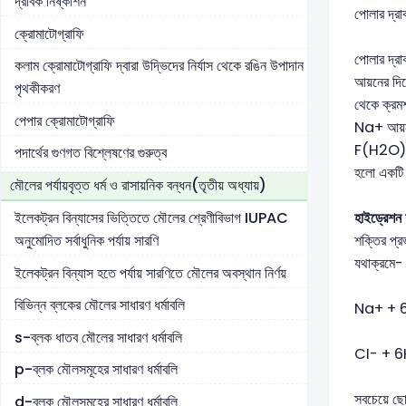
দ্রাবক নিষ্কাশন
পোলার দ্রা
ক্রোমাটোগ্রাফি
পোলার দ্রা
কলাম ক্রোমাটোগ্রাফি দ্বারা উদ্ভিদের নির্যাস থেকে রঙিন উপাদান
আয়নের দি
পৃথকীকরণ
থেকে ক্রম
পেপার ক্রোমাটোগ্রাফি
Na+ আয়ন
F(H2O)4 ই
পদার্থের গুণগত বিশ্লেষণের গুরুত্ব
হলো একটি ত
মৌলের পর্যায়বৃত্ত ধর্ম ও রাসায়নিক বন্ধন(তৃতীয় অধ্যায়)
হাইড্রে
ইলেকট্রন বিন্যাসের ভিত্তিতে মৌলের শ্রেণীবিভাগ IUPAC
শক্তির প্
অনুমোদিত সর্বাধুনিক পর্যায় সারণি
যথাক্রম
ইলেকট্রন বিন্যাস হতে পর্যায় সারণিতে মৌলের অবস্থান নির্ণয়
বিভিন্ন ব্লকের মৌলের সাধারণ ধর্মাবলি
Na+ + 
s-ব্লক ধাতব মৌলের সাধারণ ধর্মাবলি
CI- + 
p-ব্লক মৌলসমূহের সাধারণ ধর্মাবলি
সবচেয়ে ছো
d-ব্লক মৌলসমূহের সাধারণ ধর্মাবলি