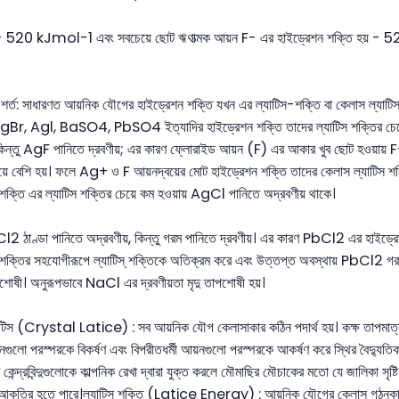
 - 520 kJmol-1 এবং সবচেয়ে ছোট ঋণাত্মক আয়ন F- এর হাইড্রেশন শক্তি হয় 
র শর্ত: সাধারণত আয়নিক যৌগের হাইড্রেশন শক্তি যখন এর ল্যাটিস-শক্তি বা কেলাস ল্যাটি
r, Agl, BaSO4, PbSO4 ইত্যাদির হাইড্রেশন শক্তি তাদের ল্যাটিস শক্তির চেয়ে 
কিন্তু AgF পানিতে দ্রবণীয়; এর কারণ ফ্লোরাইড আয়ন (F) এর আকার খুব ছোট হওয়ায় 
য়ে বেশি হয়। ফলে Ag+ ও F আয়নদ্বয়ের মোট হাইড্রেশন শক্তি তাদের কেলাস ল্যাটিস 
শক্তি এর ল্যাটিস শক্তির চেয়ে কম হওয়ায় AgCl পানিতে অদ্রবণীয় থাকে।
 ঠাণ্ডা পানিতে অদ্রবণীয়, কিন্তু গরম পানিতে দ্রবণীয়। এর কারণ PbCl2 এর হাইড্রেশন
 শক্তির সহযোগীরূপে ল্যাটিস্ শক্তিকে অতিক্রম করে এবং উত্তপ্ত অবস্থায় PbCl2 গরম 
শোষী। অনুরূপভাবে NaCl এর দ্রবণীয়তা মৃদু তাপশোষী হয়।
াটিস (Crystal Latice) : সব আয়নিক যৌগ কেলাসাকার কঠিন পদার্থ হয়। কক্ষ তাপমাত্র
়নগুলো পরস্পরকে বিকর্ষণ এবং বিপরীতধর্মী আয়নগুলো পরস্পরকে আকর্ষণ করে স্থির বৈদ্যুতিক আক
কেন্দ্রবিন্দুগুলোকে কাল্পনিক রেখা দ্বারা যুক্ত করলে মৌমাছির মৌচাকের মতো যে জালিকা সৃষ
 আকৃতির হতে পারে।ল্যাটিস শক্তি (Latice Energy) : আয়নিক যৌগের কেলাস গঠনকালে বি