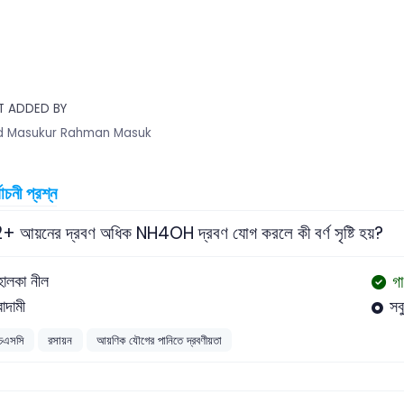
T ADDED BY
 Masukur Rahman Masuk
বাচনী প্রশ্ন
 আয়নের দ্রবণ অধিক NH4OH দ্রবণ যোগ করলে কী বর্ণ সৃষ্টি হয়?
গা
হালকা নীল
বাদামী
সব
চএসসি
রসায়ন
আয়ণিক যৌগের পানিতে দ্রবণীয়তা