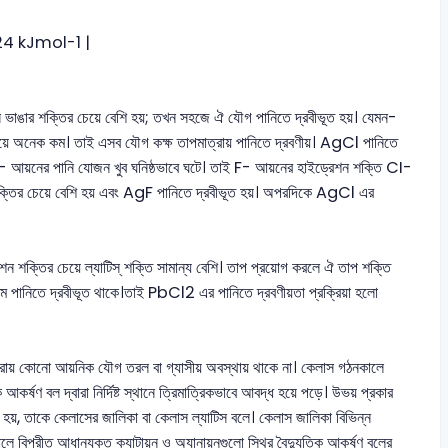
- 524 kJmol-1 |
স ভাঙার শক্তির চেয়ে বেশি হয়; তখন সহজে ঐ যৌগ পানিতে দ্রবীভূত হয়। যেমন-
অনেক কম। তাই এসব যৌগ কক্ষ তাপমাত্রায় পানিতে দ্রবণীয়। AgCl পানিতে
F- আয়নের পানি যোজন খুব ঘনিষ্ঠভাবে ঘটে। তাই F- আয়নের হাইড্রেশন শক্তি CI-
শক্তির চেয়ে বেশি হয় এবং AgF পানিতে দ্রবীভূত হয়। অপরদিকে AgCl এর
 শক্তির চেয়ে ল্যাটিস্ শক্তি সামান্য বেশি। তাপ প্রয়োগ করলে ঐ তাপ শক্তি
পানিতে দ্রবীভূত থাকে।তাই PbCl2 এর পানিতে দ্রবণীয়তা প্রক্রিয়া হলো
ায় কোনো আয়নিক যৌগ তরল বা গ্যাসীয় অবস্থায় থাকে না। কেলাস গঠনকালে
র্ষণ বল দ্বারা নির্দিষ্ট স্থানে ত্রিমাত্রিকভাবে আবদ্ধ হয়ে পড়ে। উভয় প্রকার
্টি হয়, তাকে কেলাসের জালিকা বা কেলাস ল্যাটিস বলে। কেলাস জালিকা বিভিন্ন
পরীত আধানযুক্ত ক্যাটায়ন ও অ্যানায়নগুলো স্থির বৈদ্যুতিক আকর্ষণ বলের