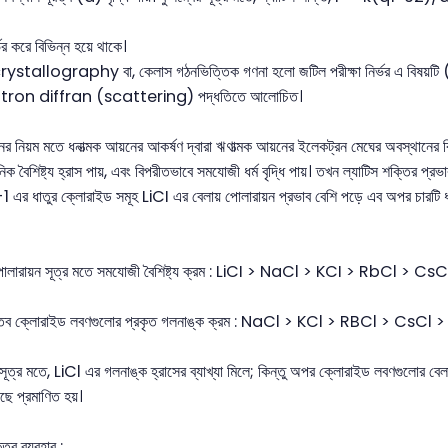
্ভর করে বিভিন্ন হয়ে থাকে।
 crystallography বা, কেলাস গঠনভিত্তিক গণনা হলো জটিল পরীক্ষা নির্ভর এ
tron diffran (scattering) পদ্ধতিতে আলোচিত।
র নিয়ম মতে ধনাত্মক আয়নের আকর্ষণ দ্বারা ঋণাত্মক আয়নের ইলেকট্রন মেঘের অবস্থানের বিক
ক বৈশিষ্ট্য হ্রাস পায়, এবং বিপরীতভাবে সমযোজী ধর্ম বৃদ্ধি পায়। তখন ল্যাটিস শক্তির প্র
প-1 এর ধাতুর ক্লোরাইড সমূহ LiCI এর বেলায় পোলারায়ন প্রভাব বেশি পড়ে এব অপর চারটি ধ
োলারায়ন সূত্র মতে সমযোজী বৈশিষ্ট্য ক্রম : LiCI > NaCl > KCI > RbCl > CsC
ধাতব ক্লোরাইড লবণগুলোর প্রকৃত গলনাঙ্ক ক্রম : NaCl > KCl > RBCl > CsCl >
ূত্র মতে, LiCl এর গলনাঙ্ক হ্রাসের ব্যাখ্যা মিলে; কিন্তু অপর ক্লোরাইড লবণগুলোর বেলায
েছে প্রমাণিত হয়।
তির ব্যবহার :