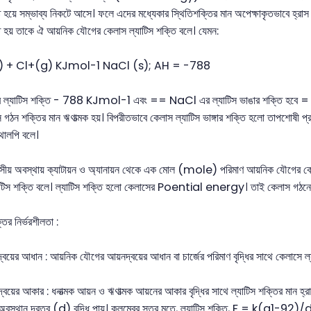
ষ্ট হয়ে সম্ভাব্য নিকটে আসে। ফলে এদের মধ্যেকার স্থিতিশক্তির মান অপেক্ষাকৃতভাবে হ্রাস
ত হয় তাকে ঐ আয়নিক যৌগের কেলাস ল্যাটিস শক্তি বলে। যেমন:
) + Cl+(g) KJmol-1 NaCl (s); AH = -788
্যাটিস শক্তি - 788 KJmol-1 এবং == NaCl এর ল্যাটিস ভাঙার শক্তি হবে = + 7
 গঠন শক্তির মান ঋণাত্মক হয়। বিপরীতভাবে কেলাস ল্যাটিস ভাঙ্গার শক্তি হলো তাপশোষী প্রক্র
থালপি বলে।
্যাসীয় অবস্থায় ক্যাটায়ন ও অ্যানায়ন থেকে এক মোল (mole) পরিমাণ আয়নিক যৌগের কে
াটিস শক্তি বলে। ল্যাটিস শক্তি হলো কেলাসের Poential energy। তাই কেলাস গঠনের সময
তির নির্ভরশীলতা :
বয়ের আধান : আয়নিক যৌগের আয়নদ্বয়ের আধান বা চার্জের পরিমাণ বৃদ্ধির সাথে কেলাসে ল্য
বয়ের আকার : ধনাত্মক আয়ন ও ঋণাত্মক আয়নের আকার বৃদ্ধির সাথে ল্যাটিস শক্তির মান হ্
্দুর অবস্থান দূরত্ব (d) বৃদ্ধি পায়। কুলম্বের সূত্র মতে, ল্যাটিস শক্তি, F = k(q1-92)