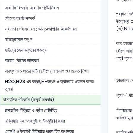
আয়ণিক বিভব বা আয়ণিক পটেনসিয়াল
প্রকৃতি নির
মৌলের কর্ণের সম্পর্ক
উল্লেখ্য
(৩) Neu
ভ্যানডার ওয়ালস বল : আন্তঃআণবিক আকর্ষণ বল
হাইড্রোজেন বন্ধন
তবে ফাজানে
হাইড্রোজেন বন্ধনের গুরুত্ব
যৌগে আয়নি
পায়। গ্রু
অজৈব যৌগের নামকরণ
অবস্থানরত ধাতুর জটিল যৌগের নামকরণ ও সংকেত লিখন
ফাজানের প
H2O,H2S এর বন্ধন,H-বন্ধন ও ভ্যানডার ওয়ালস বলের
তুলনা
গ্রুপ-1 
রাসায়নিক পরিবর্তন (চতুর্থ অধ্যায়)
*ফাজানের স
রাসায়নিক বিক্রিয়া ও গ্রীন কেমিস্ট্রি
কার্যকর হয়
বিক্রিয়ার দিক-একমুখী ও উভমুখী বিক্রিয়া
একমুখী ও উভমুখী বিক্রিয়ার পারষ্পরিক রূপান্তর
ল্যাটিস শক্