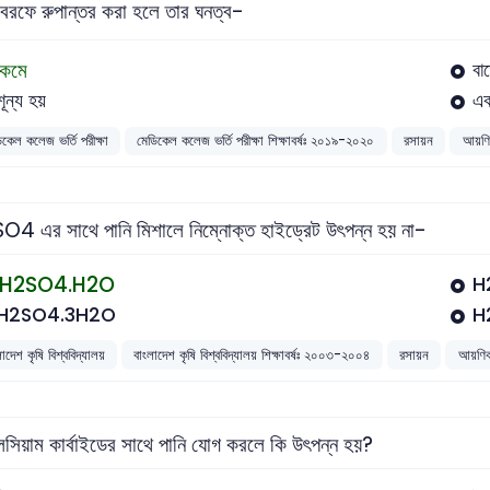
 বরফে রুপান্তর করা হলে তার ঘনত্ব-
কমে
বা
শূন্য হয়
এক
িকেল কলেজ ভর্তি পরীক্ষা
মেডিকেল কলেজ ভর্তি পরীক্ষা শিক্ষাবর্ষঃ ২০১৯-২০২০
রসায়ন
আয়ণিক
4 এর সাথে পানি মিশালে নিম্নোক্ত হাইড্রেট উৎপন্ন হয় না-
H2SO4.H2O
H
H2SO4.3H2O
H
াদেশ কৃষি বিশ্ববিদ্যালয়
বাংলাদেশ কৃষি বিশ্ববিদ্যালয় শিক্ষাবর্ষঃ ২০০৩-২০০৪
রসায়ন
আয়ণিক
লসিয়াম কার্বাইডের সাথে পানি যোগ করলে কি উৎপন্ন হয়?