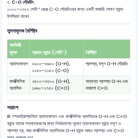
৩.
C-O স্ট্রেচিং:
১০০০–১৩০০ সেমি⁻¹ রেঞ্জে C-O স্ট্রেচিংয়ের জন্য একটি মাঝারি শোষণ ব্যান্ড
উপস্থিত থাকে।
তুলনামূলক বৈশিষ্ট্য
কার্যকরী
মূলক
প্রধান ব্যান্ড (সেমি⁻¹)
বৈশিষ্ট্য
অ্যালকোহল
৩২০০–৩৬০০ (O-H),
প্রশস্ত, মসৃণ O-H স্ট্রেচিং
১০৫০–১১৫০ (C-O)
কার্বক্সিলিক
২৫০০–৩৩০০ (O-H),
অত্যন্ত প্রশস্ত O-H এবং
অ্যাসিড
১৬৯০–১৭৫০ (C=O)
ধারালো C=O
সারাংশ
IR স্পেকট্রোস্কপিতে অ্যালকোহল এবং কার্বক্সিলিক অ্যাসিডের O-H এবং C=O
ব্যান্ড তাদের শনাক্তকরণের জন্য নির্ভরযোগ্য সূচক। অ্যালকোহল ব্যান্ড মসৃণ ও
প্রশস্ত হয়, আর কার্বক্সিলিক অ্যাসিডের O-H ব্যান্ড আরও প্রশস্ত এবং C=O
ব্যান্ড ধারালো হয়।