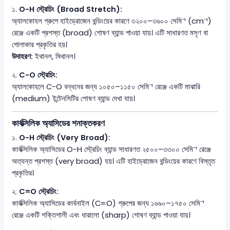
১.
O-H স্ট্রেচিং (Broad Stretch):
অ্যালকোহল গ্রুপে হাইড্রোজেন বন্ডিংয়ের কারণে ৩২০০–৩৬০০ সেমি⁻¹ (cm⁻¹)
রেঞ্জে একটি প্রশস্ত (broad) শোষণ ব্যান্ড পাওয়া যায়। এটি সাধারণত মসৃণ বা
গোলাকার প্রকৃতির হয়।
উদাহরণ:
ইথানল, মিথানল।
২.
C-O স্ট্রেচিং:
অ্যালকোহলে C-O বন্ধনের জন্য ১০৫০–১১৫০ সেমি⁻¹ রেঞ্জে একটি মাঝারি
(medium) ইন্টেনসিটির শোষণ ব্যান্ড দেখা যায়।
কার্বক্সিলিক অ্যাসিডের শনাক্তকরণ
১.
O-H স্ট্রেচিং (Very Broad):
কার্বক্সিলিক অ্যাসিডের O-H স্ট্রেচিং ব্যান্ড সাধারণত ২৫০০–৩৩০০ সেমি⁻¹ রেঞ্জে
অত্যন্ত প্রশস্ত (very broad) হয়। এটি হাইড্রোজেন বন্ডিংয়ের কারণে বিস্তৃত
প্রকৃতির।
২.
C=O স্ট্রেচিং:
কার্বক্সিলিক অ্যাসিডের কার্বনাইল (C=O) গ্রুপের জন্য ১৬৯০–১৭৫০ সেমি⁻¹
রেঞ্জে একটি শক্তিশালী এবং ধারালো (sharp) শোষণ ব্যান্ড পাওয়া যায়।