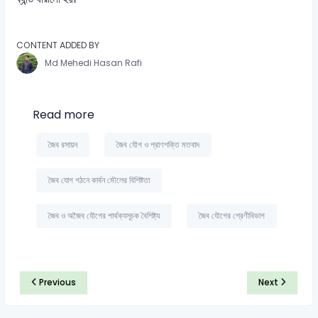
CONTENT ADDED BY
Md Mehedi Hasan Rafi
Read more
জৈব রসায়ন
জৈব যৌগ ও প্রাণশক্তি মতবাদ
জৈব যোগ গঠনে কার্বন মৌলের বিশিষ্টতা
জৈব ও অজৈব যৌগের পার্থক্যসূচক বৈশিষ্ট্য
জৈব যৌগের শ্রেণীবিভাগ
Previous
Next