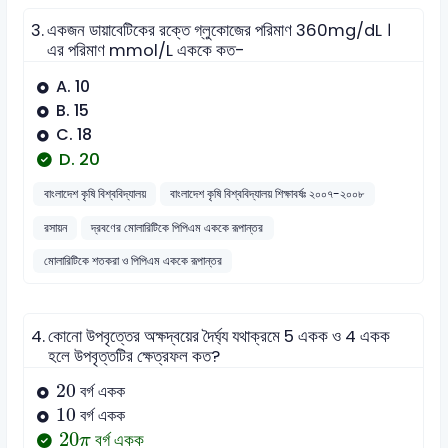
3.
একজন ডায়াবেটিকের রক্তে গ্লুকোজের পরিমাণ 360mg/dL ।
এর পরিমাণ mmol/L এককে কত-
A. 10
B. 15
C. 18
D. 20
বাংলাদেশ কৃষি বিশ্ববিদ্যালয়
বাংলাদেশ কৃষি বিশ্ববিদ্যালয় শিক্ষাবর্ষঃ ২০০৭-২০০৮
রসায়ন
দ্রবণের মোলারিটিকে পিপিএম এককে রূপান্তর
মোলারিটিকে শতকরা ও পিপিএম এককে রূপান্তর
4.
কোনো উপবৃত্তের অক্ষদ্বয়ের দৈর্ঘ্য যথাক্রমে 5 একক ও 4 একক
হলে উপবৃত্তটির ক্ষেত্রফল কত?
20
20
বর্গ একক
10
10
বর্গ একক
20
π
20
বর্গ একক
π