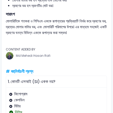
মোলার মাটার ভর হল দ্রব্যের এক মোলের ভর।
দ্রবণের ভর হল দ্রবণটির মোট ভর।
সারাংশ
মোলারিটিকে শতকরা ও পিপিএম এককে রূপান্তরের প্রক্রিয়াটি নির্ভর করে দ্রবণের ভর,
দ্রব্যের মোলার মাটার ভর, এবং মোলারিটি পরিমাপের উপরে। এর মাধ্যমে সহজেই একটি
দ্রবণের ঘনত্ব বিভিন্ন এককে রূপান্তর করা সম্ভব।
CONTENT ADDED BY
Md Mehedi Hasan Rafi
# বহুনির্বাচনী প্রশ্ন
1.
কোনটি এসআই (SI) একক নয়?
কিলোগ্রাম
কেলভিন
মিটার
লিটার