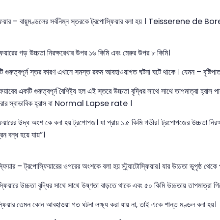
্ফিয়ার – বায়ুমণ্ডলের সর্বনিম্ন স্তরকে ট্রপোস্ফিয়ার বলা হয় । Teisserene de Bor
ফিয়ারের গড় উচ্চতা নিরক্ষরেখার উপর ১৬ কিমি এবং মেরুর উপর ৮ কিমি।
ি গুরুত্বপূর্ন স্তর কারণ এখানে সমস্ত রকম আবহাওয়াগত ঘটনা ঘটে থাকে । যেমন – বৃষ্টিপাত, 
িয়ারের একটি গুরুত্বপূর্ন বৈশিষ্ট্য হল এই স্তরে উচ্চতা বৃদ্ধির সাথে সাথে তাপমাত্রা হ্রাস
্রার স্বাভাবিক হ্রাস বা Normal Lapse rate ।
ফিয়ারের উদ্ধ অংশ কে বলা হয় ট্রপোপজ। যা প্রায় ১.৫ কিমি গভীর। ট্রপোপজের উচ্চতা নি
্রন বন্ধ হয়ে যায়”।
টোস্ফিয়ার – ট্রপোস্ফিয়ারের ওপরের অংশকে বলা হয় স্ট্র্যাটোস্ফিয়ার। যার উচ্চতা ভূপৃষ্ঠ থেকে
াটোস্ফিয়ারে উচ্চতা বৃদ্ধির সাথে সাথে উষ্ণতা বাড়তে থাকে এবং ৫০ কিমি উচ্চতায় তাপমাত্রা গ
াটোস্ফিয়ার তেমন কোন আবহাওয়া গত ঘটনা লক্ষ্য করা যায় না, তাই একে শান্ত মণ্ডল বলা হয়।