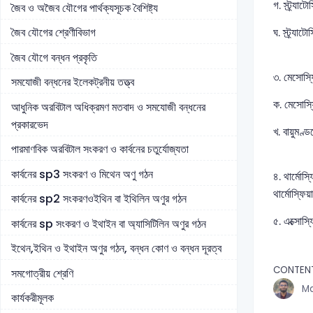
গ. স্ট্র্য
জৈব ও অজৈব যৌগের পার্থক্যসূচক বৈশিষ্ট্য
ঘ. স্ট্র্যা
জৈব যৌগের শ্রেণীবিভাগ
জৈব যৌগে বন্ধন প্রকৃতি
৩. মেসোস্ফ
সমযোজী বন্ধনের ইলেকট্রনীয় তত্ত্ব
ক. মেসোস্ফ
আধুনিক অরবিটাল অধিক্রমণ মতবাদ ও সমযোজী বন্ধনের
প্রকারভেদ
খ. বায়ুমণ্
পারমাণবিক অরবিটাল সংকরণ ও কার্বনের চতুর্যোজ্যতা
কার্বনের sp3 সংকরণ ও মিথেন অণু গঠন
৪. থার্মোস
থার্মোস্ফি
কার্বনের sp2 সংকরণওইথিন বা ইথিলিন অণুর গঠন
৫. এক্সোস্
কার্বনের sp সংকরণ ও ইথাইন বা অ্যাসিটিলিন অণুর গঠন
ইথেন,ইথিন ও ইথাইন অণুর গঠন, বন্ধন কোণ ও বন্ধন দূরত্ব
CONTENT
সমগোত্রীয় শ্রেণি
Md
কার্যকরীমূলক