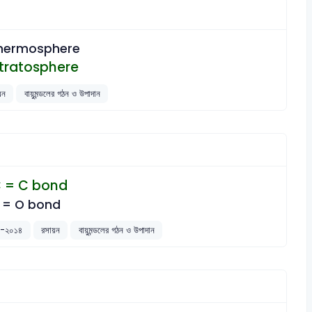
hermosphere
tratosphere
য়ন
বায়ুমন্ডলের গঠন ও উপাদান
 = C bond
 = O bond
০১৩-২০১৪
রসায়ন
বায়ুমন্ডলের গঠন ও উপাদান