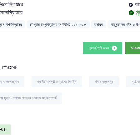
ট্রপোস্ফিয়ারে
থার
স্
মেসোস্ফিয়ারে
গ্রাম বিশ্ববিদ্যালয়
চট্টগ্রাম বিশ্ববিদ্যালয় ক ইউনিট ২০১৭-১৮
রসায়ন
বায়ুমন্ডলের গঠন ও উপ
প্রশ্ন তৈরি করুন
View
 more
িঝড় ও জলোচ্ছ্বাস
গ্যাসীয় অবস্থা ও গ্যাসের বৈশিষ্ট্য
গ্যাস সূত্রসমূহ
গ্যাস
ের সূত্র : গ্যাসের আয়তন ও চাপের মধ্যে সম্পর্ক
ous