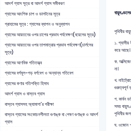
আদর্শ গ্যাস সূত্র বা আদর্শ গ্যাস সমীকরণ
বায়ুমণ্ডলে
গ্যাসের আংশিক চাপ ও ডালটনের সূত্র
গ্রাহামের সূত্র : গ্যাসের ব্যাপন ও অনুব্যাপন
পৃথিবীর বা
গ্যাসের আয়তনের ওপর চাপের প্রভাব পর্যবেক্ষণ(বয়েলের সূত্র)
১. গ্যাসীয়
গ্যাসের আয়তনের ওপর তাপমাত্রার প্রভাব পর্যবেক্ষণ(চার্লসের
করে আছে। 
সূত্র)
ক. অক্সিজে
গ্যাসের আণবিক গতিতত্ত্ব
না।
গ্যাসের বর্গমূল-গড় বর্গবেগ ও অন্যান্য গতিবেগ
খ. নাইট্রো
গ্যাসের কণার গতিশক্তি হিসাব
গুরুত্বপূর্
আদর্শ গ্যাস ও বাস্তব গ্যাস
গ. কার্বন 
বাস্তব গ্যাসসহ অ্যামাগা'র পরীক্ষা
সময় বায়ুমণ
পৃথিবীর জলব
বাস্তব গ্যাসের সংকোচনশীলতা গুণাঙ্ক বা পেষণ গুণাঙ্ক ও আদর্শ
গ্যাস
ঘ. ওজোন – 