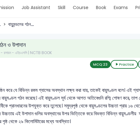
ission
Job Assistant
Skill
Course
Book
Exams
Pr
.
বায়ুমন্ডলের গঠন...
 গঠন ও উপাদান
পত্র - রসায়ন - এইচএসসি | NCTB BOOK
MCQ:
23
Practice
ষ্ঠন করে যে বিভিন্ন রকম গ্যাসের অবস্থান লক্ষ্য করা যায়, তাকেই বায়ুমণ্ডল বলে। এই গ্যাস গ
র বায়ুমণ্ডল গঠন করেছে। এই বায়ুমণ্ডল সূর্য থেকে আগত অতিবেগুনি রশ্মি শোষণ করে, তাপ শ
থিবীকে প্রানধারনের উপযুক্ত করে তুলেছে। সমুদ্রপৃষ্ঠ থেকে বায়ুমণ্ডলের উচ্চতা প্রায় ১৬ 
ন উচ্চতায় এই উপাদান গুলির অবস্থানের উপর ভিত্তিকে করে বিভক্ত বিভিন্ন বায়ুমণ্ডলীয় স্
 পৃষ্ঠ থেকে ২৯ কিলোমিটারের মধ্যে অবস্থিত।