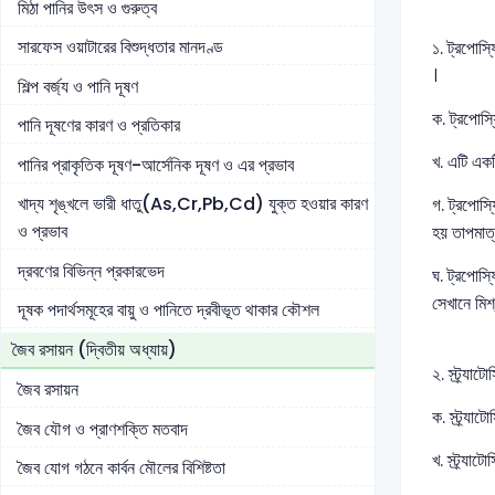
মিঠা পানির উৎস ও গুরুত্ব
সারফেস ওয়াটারের বিশুদ্ধতার মানদণ্ড
১. ট্রপোস
।
শিল্প বর্জ্য ও পানি দূষণ
ক. ট্রপোস্
পানি দূষণের কারণ ও প্রতিকার
খ. এটি একট
পানির প্রাকৃতিক দূষণ-আর্সেনিক দূষণ ও এর প্রভাব
খাদ্য শৃঙ্খলে ভারী ধাতু(As,Cr,Pb,Cd) যুক্ত হওয়ার কারণ
গ. ট্রপোস্ফ
ও প্রভাব
হয় তাপমাত
দ্রবণের বিভিন্ন প্রকারভেদ
ঘ. ট্রপোস্
সেখানে মিশ
দূষক পদার্থসমূহের বায়ু ও পানিতে দ্রবীভূত থাকার কৌশল
জৈব রসায়ন (দ্বিতীয় অধ্যায়)
২. স্ট্র্যা
জৈব রসায়ন
ক. স্ট্র্য
জৈব যৌগ ও প্রাণশক্তি মতবাদ
খ. স্ট্র্য
জৈব যোগ গঠনে কার্বন মৌলের বিশিষ্টতা