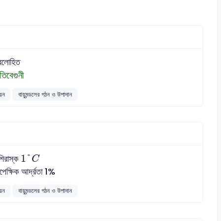
বলোহিত
তিবেগুনী
য়ন
বায়ুমন্ডলের গঠন ও উপাদান
1
°
C
1
°
শিরাস্ক
C
েক্ষিক আর্দ্রতা 1%
য়ন
বায়ুমন্ডলের গঠন ও উপাদান