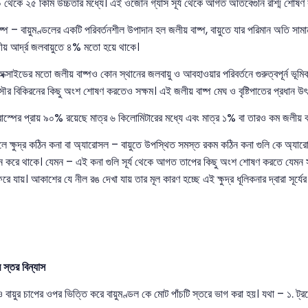
 থেকে ২৫ কিমি উচ্চতার মধ্যে। এই ওজোন গ্যাস সূর্য থেকে আগত অতিবেগুনি রশ্মি শোষণ
ষ্প – বায়ুমণ্ডলের একটি পরিবর্তনশীল উপাদান হল জলীয় বাষ্প, বায়ুতে যার পরিমান অতি সা
্তীয় আর্দ্র জলবায়ুতে ৪% মতো হয়ে থাকে।
 অক্সাইডের মতো জলীয় বাষ্পও কোন স্থানের জলবায়ু ও আবহাওয়ার পরিবর্তনে গুরুত্বপূর্ন ভূমিক
র বিকিরনের কিছু অংশ শোষণ করতেও সক্ষম। এই জলীয় বাষ্প মেঘ ও বৃষ্টিপাতের প্রধান উ
স্পের প্রায় ৯০% রয়েছে মাত্র ৬ কিলোমিটারের মধ্যে এবং মাত্র ১% বা তারও কম জলীয় বা
ডলে ক্ষুদ্র কঠিন কনা বা অ্যারোসল – বায়ুতে উপস্থিত সমস্ত রকম কঠিন কনা গুলি কে অ্যারোসল
লন করে থাকে। যেমন – এই কনা গুলি সূর্য থেকে আগত তাপের কিছু অংশ শোষণ করতে যেমন স
িরে যায়। আকাশের যে নীল রঙ দেখা যায় তার মূল কারণ হচ্ছে এই ক্ষুদ্র ধূলিকনার দ্বারা সূর্যের
করে।
 স্তর বিন্যাস
ও বায়ুর চাপের ওপর ভিত্তি করে বায়ুমণ্ডল কে মোট পাঁচটি স্তরে ভাগ করা হয়। যথা – ১. ট্রপ