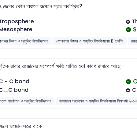
 মণ্ডলের কোন অঞ্চলে ওজোন স্তর অবস্থিত?
Troposphere
T
S
Mesosphere
লগঞ্জ বিজ্ঞান ও প্রযুক্তি বিশ্ববিদ্যালয়
গোপালগঞ্জ বিজ্ঞান ও প্রযুক্তি বিশ্ববিদ্যালয় B ইউনিট
রসা
কৃতিক রাবার ওজোনের সংস্পর্শে ক্ষতি সাধিত হয়। কারণ রাবারে আছে-
C
C − C bond
≡
≡
C
C bond
C
লাদেশ প্রকৌশল ও প্রযুক্তি বিশ্ববিদ্যালয়
বাংলাদেশ প্রকৌশল ও প্রযুক্তি বিশ্ববিদ্যালয় শিক্ষাবর্ষঃ ২
মন্ডলে ওজোন স্তর থাকে -