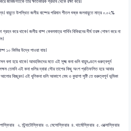
 করে জীবজগতকে তার ক্ষতিকারক প্রভাব থেকে রক্ষা করে।
মান্য। বায়ুতে উপস্থিত জলীয় বাষ্পের পরিমান শীতল শুষ্ক জলবায়ুতে মাত্র ০.০২%
া গ্রহন করে থাকে। জলীয় বাষ্প কেবলমাত্র পার্থিব বিকিরনের দীর্ঘ তরঙ্গ শোষণ করে না
ৎস।
ষ্প ১০ কিমির উদ্ধে পাওয়া যায়।
 বলা হয়ে থাকে। আবহবিদদের মতে এই সূক্ষ্ম কনা গুলি বায়ুমণ্ডলে গুরুত্বপূর্ন
ক্ষম তেমনি এই কনা গুলির দ্বারা সৌর তাপের কিছু অংশ প্রতিফলিত হয়ে আবার
 আলোর বিচ্ছূরন। এই ধূলিকনা গুলি আকাশে মেঘ ও কুয়াশা সৃষ্টি তে গুরুত্বপূর্ন ভূমিকা
োস্ফিয়ার ২. স্ট্র্যাটোস্ফিয়ার ৩. মেসোস্ফিয়ার ৪. থার্মোস্ফিয়ার ৫. এক্সোস্ফিয়ার