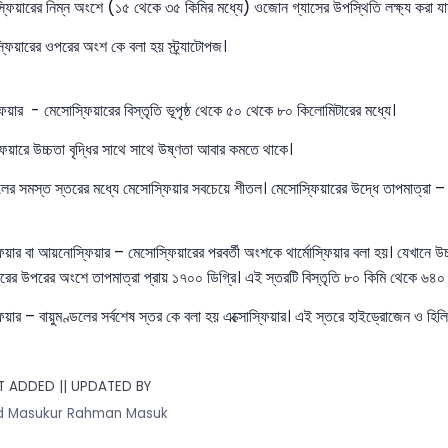
াটোস্ফিয়ারের নিম্ন অংশে (১৫ থেকে ৩৫ কিমির মধ্যে) ওজোন গ্যাসের উপস্থিতি লক্ষ্য করা যায়
টোস্ফিয়ারের ওপরের অংশ কে বলা হয় স্ট্র্যাটোপজ।
িয়ার - মেসোস্ফিয়ারের বিস্তৃতি ভূপৃষ্ঠ থেকে ৫০ থেকে ৮০ কিলোমিটারের মধ্যে।
িয়ারে উচ্চতা বৃদ্ধির সাথে সাথে উষ্ণতা আবার কমতে থাকে।
ডলের সমস্ত স্তরের মধ্যে মেসোস্ফিয়ার সবচেয়ে শীতল। মেসোস্ফিয়ারের উদ্ধে তাপমাত্রা –
্ফিয়ার বা আয়নোস্ফিয়ার – মেসোস্ফিয়ারের পরবর্তী অংশকে থার্মোস্ফিয়ার বলা হয়। যেখানে উচ্
য়ারের উপরের অংশে তাপমাত্রা প্রায় ১৭০০ ডিগ্রি। এই স্তরটি বিস্তৃতি ৮০ কিমি থেকে ৬৪০ ক
ফিয়ার – বায়ুমণ্ডলের সর্বশেষ স্তর কে বলা হয় এক্সোস্ফিয়ার। এই স্তরে হাইড্রোজেন ও হিলিয়
 ADDED || UPDATED BY
 Masukur Rahman Masuk