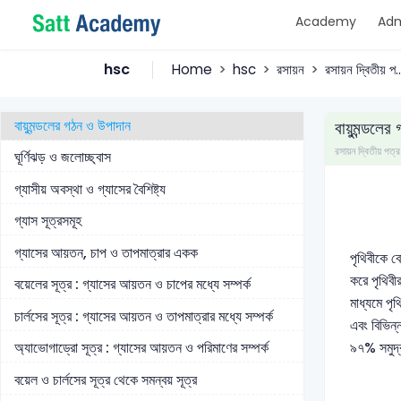
Academy
Adm
খাদ্যদ্রব্য সংরক্ষণে ভিনেগারের গুরুত্ব
রসায়ন দ্বিতীয় পত্র
hsc
Home
hsc
রসায়ন
রসায়ন দ্বিতীয় প..
পরিবেশ রসায়ন (প্রথম অধ্যায়)
বায়ুমন্ডলের গঠন ও উপাদান
বায়ুমন্ডলের
রসায়ন দ্বিতীয় 
ঘূর্ণিঝড় ও জলোচ্ছ্বাস
গ্যাসীয় অবস্থা ও গ্যাসের বৈশিষ্ট্য
গ্যাস সূত্রসমূহ
গ্যাসের আয়তন, চাপ ও তাপমাত্রার একক
পৃথিবীকে বে
করে পৃথিবী
বয়েলের সূত্র : গ্যাসের আয়তন ও চাপের মধ্যে সম্পর্ক
মাধ্যমে পৃ
চার্লসের সূত্র : গ্যাসের আয়তন ও তাপমাত্রার মধ্যে সম্পর্ক
এবং বিভিন্
৯৭% সমুদ্র
অ্যাভোগাড্রো সূত্র : গ্যাসের আয়তন ও পরিমাণের সম্পর্ক
বয়েল ও চার্লসের সূত্র থেকে সমন্বয় সূত্র