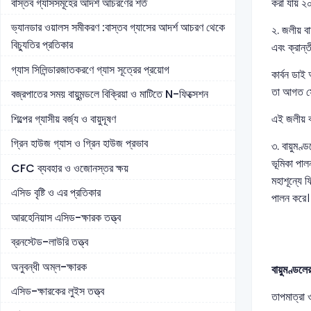
বাস্তব গ্যাসসমূহের আদর্শ আচরণের শর্ত
করা যায় ২০
ভ্যানডার ওয়ালস সমীকরণ :বাস্তব গ্যাসের আদর্শ আচরণ থেকে
২. জলীয় বা
বিচ্যুতির প্রতিকার
এবং ক্রান
গ্যাস সিলিন্ডারজাতকরণে গ্যাস সূত্রের প্রয়োগ
কার্বন ডাই
তা আগত সৌ
বজ্রপাতের সময় বায়ুমন্ডলে বিক্রিয়া ও মাটিতে N-ফিক্সেশন
শিল্পের গ্যাসীয় বর্জ্য ও বায়ুদূষণ
এই জলীয় বা
গ্রিন হাউজ গ্যাস ও গ্রিন হাউজ প্রভাব
৩. বায়ুমণ্
ভূমিকা পা
CFC ব্যবহার ও ওজোনস্তর ক্ষয়
মহাশূন্যে ফ
এসিড বৃষ্টি ও এর প্রতিকার
পালন 
আরহেনিয়াস এসিড-ক্ষারক তত্ত্ব
ব্রনস্টেড-লাউরি তত্ত্ব
অনুবন্ধী অম্ল-ক্ষারক
বায়ুমণ্ডলের
এসিড-ক্ষারকের লুইস তত্ত্ব
তাপমাত্রা 