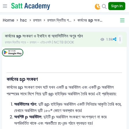
Sign In
Home
hsc
রসায়ন
রসায়ন দ্বিতীয় প...
কার্বনের sp সংক...
কার্বনের sp সংকরণ ও ইথাইন বা অ্যাসিটিলিন অণুর গঠন
1.9k
রসায়ন দ্বিতীয় পত্র - রসায়ন - এইচএসসি | NCTB BOOK
কার্বনের sp সংকরণ
কার্বনের sp সংকরণ তখন ঘটে যখন একটি s অরবিটাল এবং একটি p অরবিটাল
পরস্পরের সাথে মিশে গিয়ে দুটি sp হাইব্রিড অরবিটাল তৈরি করে। এই প্রক্রিয়ায়:
অরবিটালের গঠন:
দুটি sp হাইব্রিড অরবিটাল একটি লিনিয়ার আকৃতি তৈরি করে,
যেখানে অরবিটাল দুটি ১৮০° কোণে অবস্থান করে।
অবশিষ্ট p অরবিটাল:
দুইটি p অরবিটাল সংকরণে অংশগ্রহণ না করে
অপরিবর্তিত থাকে এবং পরবর্তীতে π-বন্ড গঠনে ব্যবহৃত হয়।