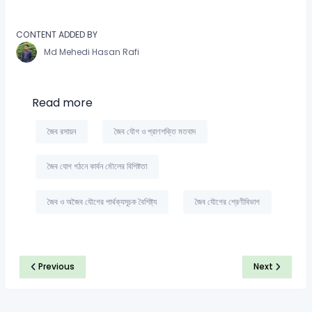
CONTENT ADDED BY
Md Mehedi Hasan Rafi
Read more
জৈব রসায়ন
জৈব যৌগ ও প্রাণশক্তি মতবাদ
জৈব যোগ গঠনে কার্বন মৌলের বিশিষ্টতা
জৈব ও অজৈব যৌগের পার্থক্যসূচক বৈশিষ্ট্য
জৈব যৌগের শ্রেণীবিভাগ
Previous
Next