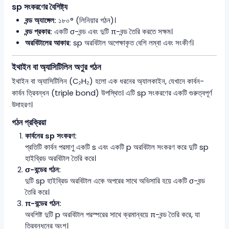
sp সংকরণের বৈশিষ্ট্য
বন্ড অ্যাঙ্গেল:
১৮০° (লিনিয়ার গঠন)।
বন্ড প্রকার:
একটি σ-বন্ড এবং দুটি π-বন্ড তৈরি করতে সক্ষম।
অরবিটালের আকার:
sp অরবিটাল অপেক্ষাকৃত বেশি লম্বা এবং সংকীর্ণ।
ইথাইন বা অ্যাসিটিলিন অণুর গঠন
ইথাইন বা অ্যাসিটিলিন (C₂H₂) হলো এক ধরনের অ্যালকাইন, যেখানে কার্বন-
কার্বন ত্রিবন্ধন (triple bond) উপস্থিত। এটি sp সংকরণের একটি গুরুত্বপূর্ণ
উদাহরণ।
গঠন প্রক্রিয়া
কার্বনের sp সংকরণ:
প্রতিটি কার্বন পরমাণু একটি s এবং একটি p অরবিটাল সংকরণ করে দুটি sp
হাইব্রিড অরবিটাল তৈরি করে।
σ-বন্ডের গঠন:
দুটি sp হাইব্রিড অরবিটাল একে অপরের সাথে অভিসারি হয়ে একটি σ-বন্ড
তৈরি করে।
π-বন্ডের গঠন:
অবশিষ্ট দুটি p অরবিটাল পরস্পরের সাথে ক্রমান্বয়ে π-বন্ড তৈরি করে, যা
ত্রিবন্ধনের অংশ।