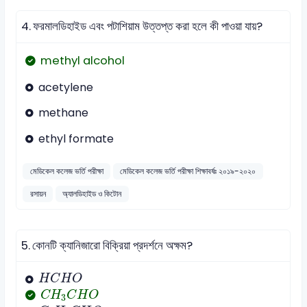
4.
ফরমালডিহাইড এবং পটাশিয়াম উত্তপ্ত করা হলে কী পাওয়া যায়?
methyl alcohol
acetylene
methane
ethyl formate
মেডিকেল কলেজ ভর্তি পরীক্ষা
মেডিকেল কলেজ ভর্তি পরীক্ষা শিক্ষাবর্ষঃ ২০১৯-২০২০
রসায়ন
অ্যালডিহাইড ও কিটোন
5.
কোনটি ক্যানিজারো বিক্রিয়া প্রদর্শনে অক্ষম?
H
C
H
O
H
C
H
O
C
H
3
C
H
O
C
H
C
H
O
3
C
6
H
5
C
H
O