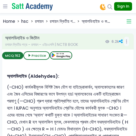
Sign In
Home
hsc
রসায়ন
রসায়ন দ্বিতীয় প...
অ্যালডিহাইড ও ক...
অ্যালডিহাইড ও কিটোন
6.2k
রসায়ন দ্বিতীয় পত্র - রসায়ন - এইচএসসি | NCTB BOOK
MCQ:
162
Practice
অ্যালডিহাইড (Aldehydes):
(-CHO) কার্যকরীমূলক বিশিষ্ট জৈব যৌগ যা হাইড্রোকার্বন, অ্যালকোহলের জারণ
এবং জৈব এসিডের বিজারণের ফলে উৎপন্ন হয়। অ্যালকেনের একটি হাইড্রোজেন
পরমাণু (—CHO) গ্রুপ দ্বারা প্রতিস্থাপিত হলে, তাদের অ্যালডিহাইড শ্রেণির যৌগ
বলে । IUPAC অনুসারে অ্যালডিহাইড শ্রেণির যৌগের কার্যকরী মূলক -CHO ।
এদের নামের শেষে ‘অ্যাল’ কথাটি যুক্ত থাকে । অ্যালডিহাইডের সাধারণ সংকেত R—
CHO, যেখান R হল অ্যালকিল মূলক, কেবলমাত্র প্রথম যৌগ ফরম্যালডিহাইড ( H
—CHO ) এর ক্ষেত্রে R = H । যেমনঃ মিথান্যাল (H-CHO), ফরম্যালডিহাইড