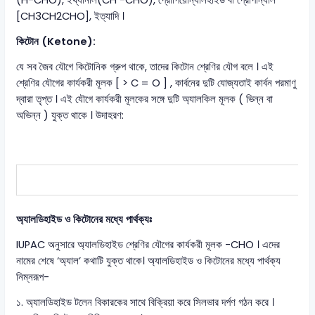
(H-CHO), ইথ্যানাল(CH -CHO), প্রোপিয়োন্যালহাইড বা প্রোপান্যাল
[CH3CH2CHO], ইত্যাদি ।
কিটোন (Ketone):
যে সব জৈব যৌগে কিটোনিক গ্রুপ থাকে, তাদের কিটোন শ্রেণির যৌগ বলে । এই
শ্রেণির যৌগের কার্যকরী মূলক [ > C = O ] , কার্বনের দুটি যোজ্যতাই কার্বন পরমাণু
দ্বারা তৃপ্ত । এই যৌগে কার্যকরী মূলকের সঙ্গে দুটি অ্যালকিল মূলক ( ভিন্ন বা
অভিন্ন ) যুক্ত থাকে । উদাহরণ:
অ্যালডিহাইড ও কিটোনের মধ্যে পার্থক্যঃ
IUPAC অনুসারে অ্যালডিহাইড শ্রেণির যৌগের কার্যকরী মূলক -CHO । এদের
নামের শেষে ‘অ্যাল’ কথাটি যুক্ত থাকে। অ্যালডিহাইড ও কিটোনের মধ্যে পার্থক্য
নিম্নরূপ-
১. অ্যালডিহাইড টলেন বিকারকের সাথে বিক্রিয়া করে সিলভার দর্পণ গঠন করে ।