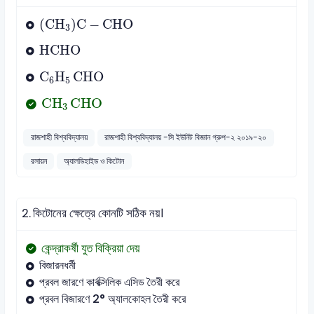
(
CH
3
)
C
-
CHO
(
CH
)
C
−
CHO
3
HCHO
HCHO
C
6
H
5
CHO
C
H
CHO
6
5
CH
3
CHO
CH
CHO
3
রাজশাহী বিশ্ববিদ্যালয়
রাজশাহী বিশ্ববিদ্যালয় -সি ইউনিট বিজ্ঞান গ্রুপ-২ ২০১৯-২০
রসায়ন
অ্যালডিহাইড ও কিটোন
2.
কিটোনের ক্ষেত্রে কোনটি সঠিক নয়।
কেন্দ্রাকর্ষী যুত বিক্রিয়া দেয়
বিজারনধর্মী
প্রবল জারণে কার্বক্সিলিক এসিড তৈরী করে
প্রবল বিজারণে 2° অ্যালকোহল তৈরী করে