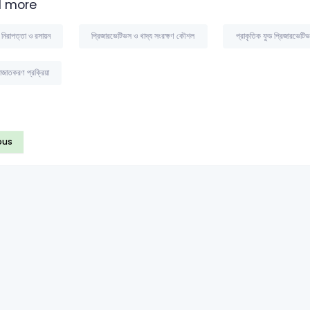
 more
য নিরাপত্তা ও রসায়ন
প্রিজারভেটিভস ও খাদ্য সংরক্ষণ কৌশল
প্রাকৃতিক ফুড প্রিজারভেটি
জাতকরণ প্রক্রিয়া
ous