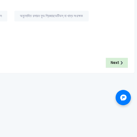
ভস
অনুমোদিত রসায়ন ফুড প্রিজারভেটিভস্ বা খাদ্য সংরক্ষক
Next