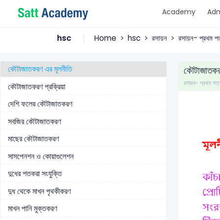
Academy
Adm
প্রিজারভেটিভস ও খাদ্য সংরক্ষণ কৌশল
প্রাকৃতিক ফুড প্রিজারভেটিভস
hsc
Home
hsc
রসায়ন
রসায়ন- প্রথম পত
অনুমোদিত রসায়ন ফুড প্রিজারভেটিভস্ বা খাদ্য সংরক্ষক
কৌটাজাতকরণ এর মূলনীতি
কৌটাজাতকর
রসায়ন- প্রথম প
কৌটাজাতকরণ প্রক্রিয়া
দেশি ফলের কৌটাজাতকরণ
সবজির কৌটাজাতকরণ
মাছের কৌটাজাতকরণ
সাসপেনশন ও কোয়াগুলেশন
দুধের শতকরা সংযুক্তি
দুধ থেকে মাখন পৃথকীকরণ
মাখন পানি মুক্তকরণ