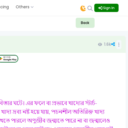
icing
Others
Sign In
Back
1.6k