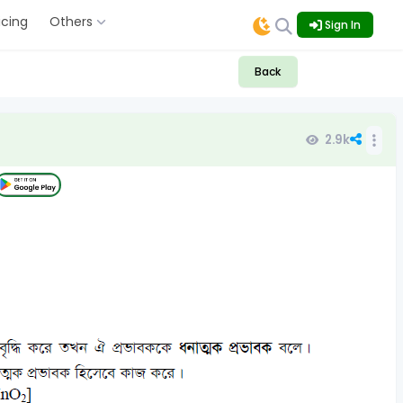
icing
Others
Sign In
Back
2.9k