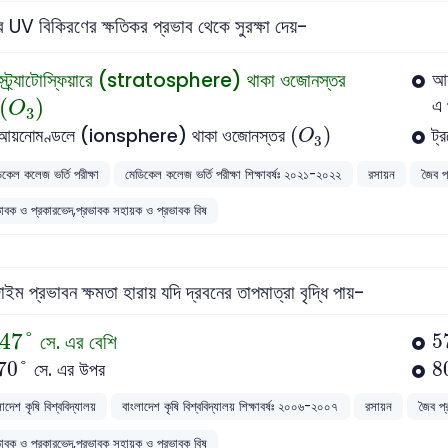
যের UV বিকিরণের ক্ষতিকর প্রভাব থেকে সুরক্ষা দেয়-
স্ট্র্যাটোস্ফিয়ারে (stratosphere) থাকা ওজোনস্তর
আ
(
O
3
)
(
)
এ 
O
3
(
O
3
)
(
)
আয়নোমণ্ডলে (ionsphere) থাকা ওজোনস্তর
ট্
O
3
িকেল কলেজ ভর্তি পরীক্ষা
মেডিকেল কলেজ ভর্তি পরীক্ষা শিক্ষাবর্ষঃ ২০২১-২০২২
রসায়ন
জৈব প
ভাবক ও প্রকারভেদ,প্রভাবক সহায়ক ও প্রভাবক বিষ
ইম প্রভাবন ক্ষমতা হারায় যদি দ্রবনের তাপমাত্রা বৃদ্ধি পায়-
47
°
5
47
°
সে. এর বেশি
5
70
°
8
70
°
8
সে. এর উপর
াদেশ কৃষি বিশ্ববিদ্যালয়
বাংলাদেশ কৃষি বিশ্ববিদ্যালয় শিক্ষাবর্ষঃ ২০০৬-২০০৭
রসায়ন
জৈব প
ভাবক ও প্রকারভেদ,প্রভাবক সহায়ক ও প্রভাবক বিষ