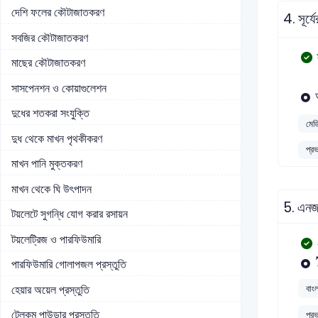
দেশি ফলের কৌটাজাতকরণ
4.
সূর্
সবজির কৌটাজাতকরণ
মাছের কৌটাজাতকরণ
সাসপেনশন ও কোয়াগুলেশন
দুধের শতকরা সংযুক্তি
মেড
দুধ থেকে মাখন পৃথকীকরণ
প্র
মাখন পানি মুক্তকরণ
মাখন থেকে ঘি উৎপাদন
5.
এনজা
টয়লেটে সুগন্ধি যোগ করার রসায়ন
টয়লেট্রিজ ও পারফিউমারি
পারফিউমারি গোলাপজল প্রস্তুতি
হেয়ার অয়েল প্রস্তুতি
বাংল
টেলকম পাউডার প্রস্তুতি
প্র