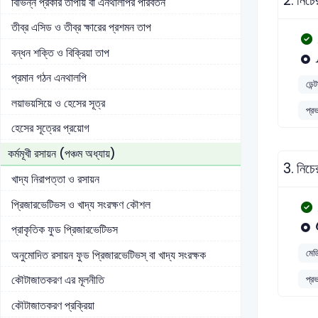
2.
নিচ
বিভিন্ন প্রকার তাপীয় বা এনথালপির পরিবর্তন
তীব্র এসিড ও তীব্র ক্ষারের প্রশমন তাপ
বন্ধন শক্তি ও বিক্রিয়া তাপ
প্রমান গঠন এনথালপি
ডেন্
লয়াভয়সিয়ে ও হেসের সূত্র
প্র
হেসের সূত্রের প্রয়োগ
কর্মমূখী রসায়ন (পঞ্চম অধ্যায়)
3.
নিচে
খাদ্য নিরাপত্তা ও রসায়ন
প্রিজারভেটিভস ও খাদ্য সংরক্ষণ কৌশল
প্রাকৃতিক ফুড প্রিজারভেটিভস
মেড
অনুমোদিত রসায়ন ফুড প্রিজারভেটিভস্ বা খাদ্য সংরক্ষক
কৌটাজাতকরণ এর মূলনীতি
প্র
কৌটাজাতকরণ প্রক্রিয়া