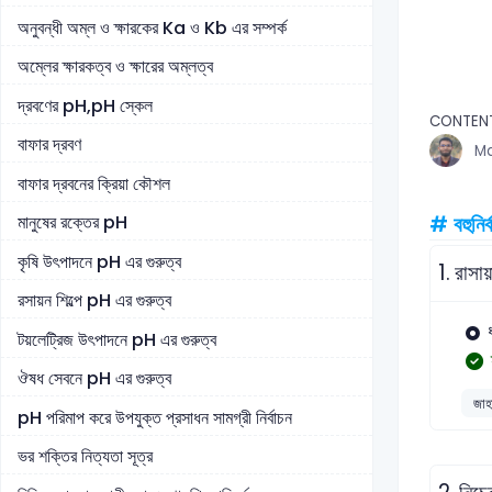
অনুবন্ধী অম্ল ও ক্ষারকের Ka ও Kb এর সম্পর্ক
অম্লের ক্ষারকত্ব ও ক্ষারের অম্লত্ব
দ্রবণের pH,pH স্কেল
CONTEN
বাফার দ্রবণ
Md
বাফার দ্রবনের ক্রিয়া কৌশল
মানুষের রক্তের pH
# বহুনির্
কৃষি উৎপাদনে pH এর গুরুত্ব
1.
রাসায
রসায়ন শিল্পে pH এর গুরুত্ব
টয়লেট্রিজ উৎপাদনে pH এর গুরুত্ব
ঔষধ সেবনে pH এর গুরুত্ব
জাহা
pH পরিমাপ করে উপযুক্ত প্রসাধন সামগ্রী নির্বাচন
ভর শক্তির নিত্যতা সূত্র