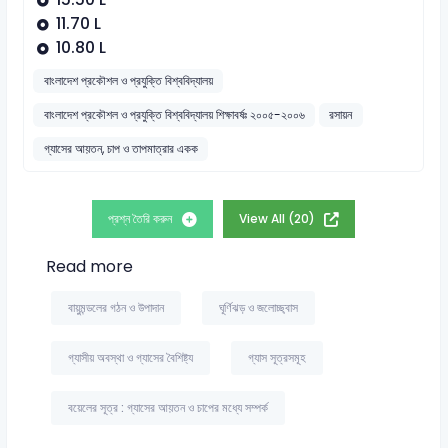
11.70 L
10.80 L
বাংলাদেশ প্রকৌশল ও প্রযুক্তি বিশ্ববিদ্যালয়
বাংলাদেশ প্রকৌশল ও প্রযুক্তি বিশ্ববিদ্যালয় শিক্ষাবর্ষঃ ২০০৫-২০০৬
রসায়ন
গ্যাসের আয়তন, চাপ ও তাপমাত্রার একক
প্রশ্ন তৈরি করুন
View All (20)
Read more
বায়ুমন্ডলের গঠন ও উপাদান
ঘূর্ণিঝড় ও জলোচ্ছ্বাস
গ্যাসীয় অবস্থা ও গ্যাসের বৈশিষ্ট্য
গ্যাস সূত্রসমূহ
বয়েলের সূত্র : গ্যাসের আয়তন ও চাপের মধ্যে সম্পর্ক