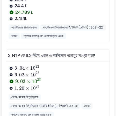
24.4 L
24.789 L
2.414L
জাহাঙ্গীরনগর বিশ্ববিদ্যালয়
জাহাঙ্গীরনগর বিশ্ববিদ্যালয় A ইউনিট (সেট-F) : 2021-22
রসায়ন
গ্যাসের আয়তন, চাপ ও তাপমাত্রার একক
3.
NTP তে 11.2 লিটার ওজন এ আক্সিজেন পরমাণুর সংখ্যা কত?
3
.04×
10
22
22
3
.04×
10
6
.
02
×
10
23
23
6
.
02
×
10
9
.
03
×
10
23
23
9
.
03
×
10
1
.
20
×
10
24
24
1
.
20
×
10
বেগম রোকেয়া বিশ্ববিদ্যালয়
বেগম রোকেয়া বিশ্ববিদ্যালয় ঘ ইউনিট (বিজ্ঞান)- শিক্ষাবর্ষ ২০১৩-১৪
রসায়ন
গ্যাসের আয়তন, চাপ ও তাপমাত্রার একক