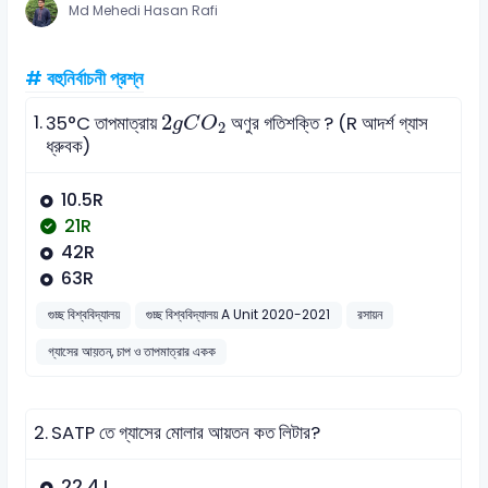
Md Mehedi Hasan Rafi
# বহুনির্বাচনী প্রশ্ন
2
g
C
O
2
1.
2
35°C তাপমাত্রায়
অণুর গতিশক্তি ? (R আদর্শ গ্যাস
g
C
O
2
ধ্রুবক)
10.5R
21R
42R
63R
গুচ্ছ বিশ্ববিদ্যালয়
গুচ্ছ বিশ্ববিদ্যালয় A Unit 2020-2021
রসায়ন
গ্যাসের আয়তন, চাপ ও তাপমাত্রার একক
2.
SATP তে গ্যাসের মোলার আয়তন কত লিটার?
22.4 L