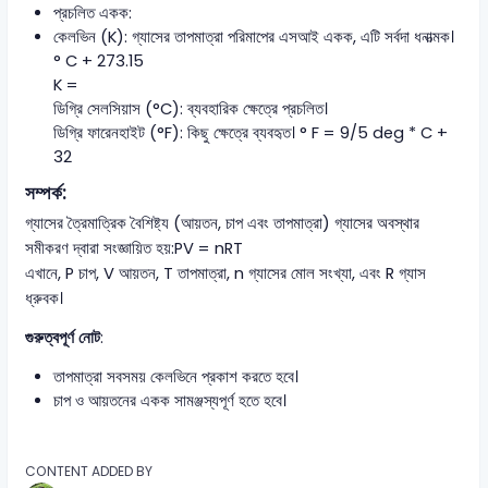
প্রচলিত একক:
কেলভিন (K): গ্যাসের তাপমাত্রা পরিমাপের এসআই একক, এটি সর্বদা ধনাত্মক।
° C + 273.15
K =
ডিগ্রি সেলসিয়াস (°C): ব্যবহারিক ক্ষেত্রে প্রচলিত।
ডিগ্রি ফারেনহাইট (°F): কিছু ক্ষেত্রে ব্যবহৃত। ° F = 9/5 deg * C +
32
সম্পর্ক:
গ্যাসের ত্রৈমাত্রিক বৈশিষ্ট্য (আয়তন, চাপ এবং তাপমাত্রা) গ্যাসের অবস্থার
সমীকরণ দ্বারা সংজ্ঞায়িত হয়:PV = nRT
এখানে, P চাপ, V আয়তন, T তাপমাত্রা, n গ্যাসের মোল সংখ্যা, এবং R গ্যাস
ধ্রুবক।
গুরুত্বপূর্ণ নোট
:
তাপমাত্রা সবসময় কেলভিনে প্রকাশ করতে হবে।
চাপ ও আয়তনের একক সামঞ্জস্যপূর্ণ হতে হবে।
CONTENT ADDED BY